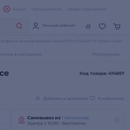
Акции
Гид покупателя
Кредит и рассрочка
Личный кабинет
алфетка из микрофибры FavoritOffice F150419 TV Screen Clean
личие в магазинах
Инструкции
ce
Код товара: 474857
Добавить в сравнение
В избранное
Самовывоз из
1 магазинов
Завтра с 10:00
•
бесплатно