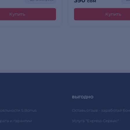
390
сом
Купить
Купить
ВЫГОДНО
ояльности S.Bonus
Оставь отзыв - заработай бон
рата и гарантии
Услуга "Express-Сервис"