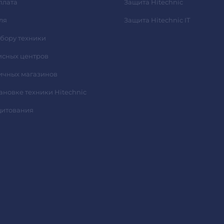
плата
Защита Hitechnic
ля
Защита Hitechnic IT
ыбору техники
исных центров
ичных магазинов
тановке техники Hitechnic
дитования