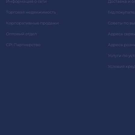
Информация о сети
Доставка и о
Торговая недвижимость
Гид покупате
Корпоративные продажи
Советы по в
Оптовый отдел
Адреса серв
CPI Партнерство
Адреса розн
Услуги по ус
Условия кре