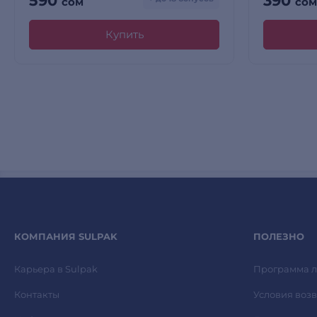
590
390
сом
сом
Купить
КОМПАНИЯ SULPAK
ПОЛЕЗНО
Карьера в Sulpak
Программа л
Контакты
Условия возв