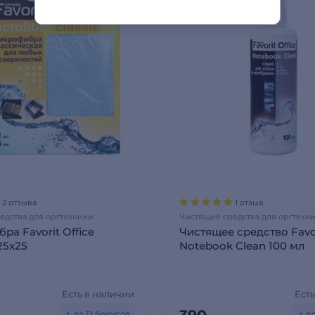
2 отзыва
1 отзыв
едства для оргтехники
Чистящие средства для оргтехн
а Favorit Office
Чистящее средство Favo
25х25
Notebook Clean 100 мл
Есть в наличии
Ест
+ до 12 бонусов
+ д