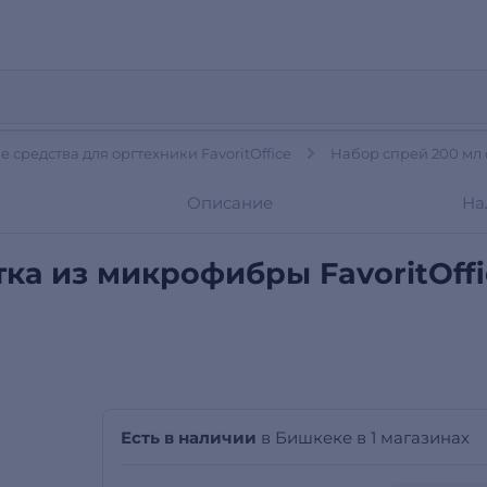
 средства для оргтехники FavoritOffice
Набор спрей 200 мл с
Описание
На
тка из микрофибры FavoritOffi
Есть в наличии
в Бишкеке в 1 магазинах