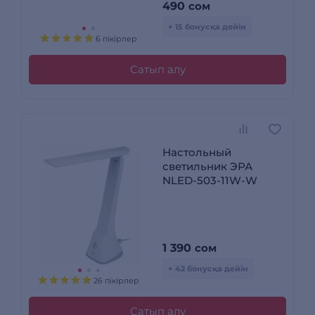
490
сом
+ 15 бонусқа дейін
6 пікірлер
Сатып алу
Настольный
светильник ЭРА
NLED-503-11W-W
1 390
сом
+ 42 бонусқа дейін
26 пікірлер
Сатып алу