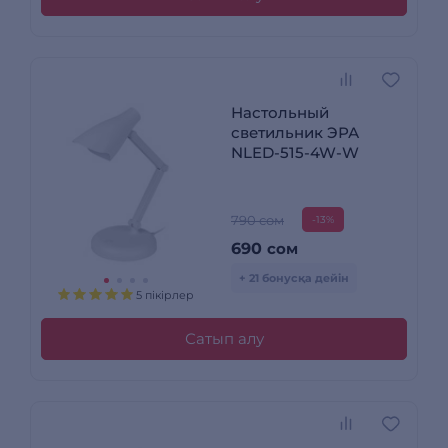
Настольный
светильник ЭРА
NLED-515-4W-W
790 сом
-13%
690
сом
+ 21 бонусқа дейін
5 пікірлер
Сатып алу