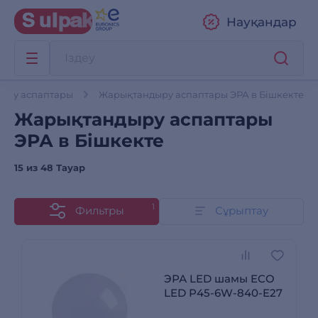
Науқандар
ыру аспаптары
Жарықтандыру аспаптары ЭРА в Бішкекте
Жарықтандыру аспаптары
ЭРА в Бішкекте
15 из
48 Тауар
1
Фильтры
Сұрыптау
ЭРА LED шамы ECO
LED Р45-6W-840-E27