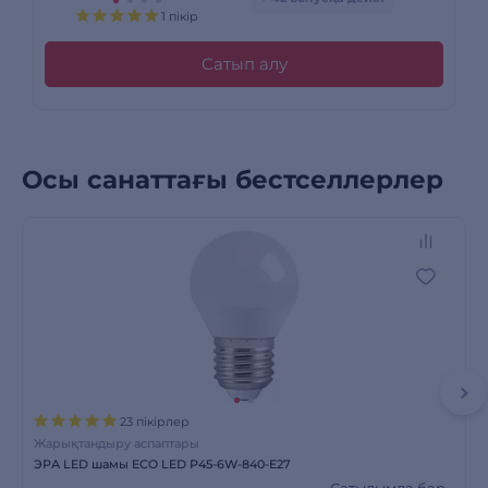
1 пікір
Сатып алу
Осы санаттағы бестселлерлер
23 пікірлер
Жарықтандыру аспаптары
ЭРА LED шамы ECO LED Р45-6W-840-E27