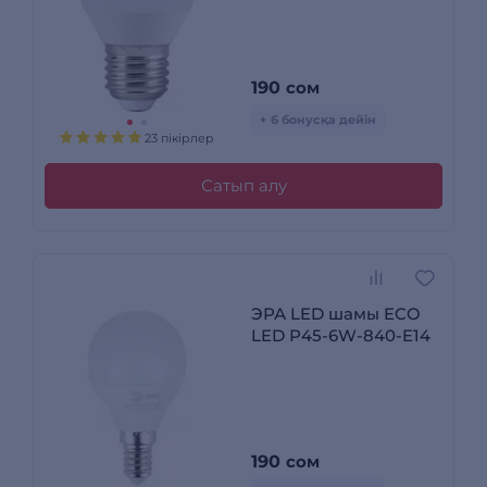
190
сом
+ 6 бонусқа дейін
23 пікірлер
Сатып алу
ЭРА LED шамы ECO
LED Р45-6W-840-E14
190
сом