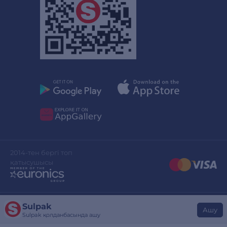
2014-тен бергі топ
қатысушысы
Sulpak
Сайттың дизайны
stylepix.net
Ашу
Sulpak қолданбасында ашу
Сайтты әзірлеген
evinent.com