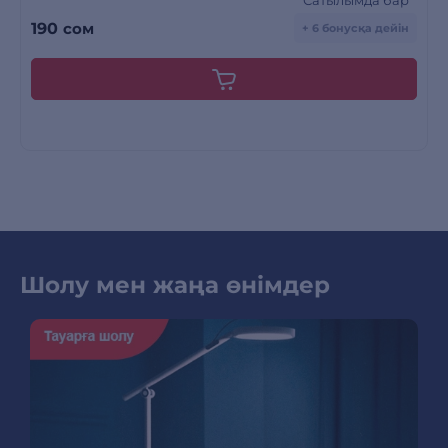
Сатылымда бар
190
сом
+ 6 бонусқа дейін
Шолу мен жаңа өнімдер