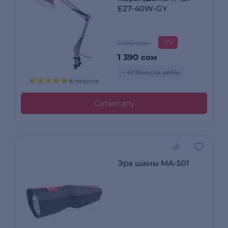
E27-40W-GY
1 490 сом
-7%
1 390
сом
+ 42 бонусқа дейін
8 пікірлер
Сатып алу
Эра шамы MA-501