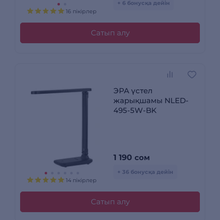
+ 6 бонусқа дейін
16 пікірлер
Сатып алу
ЭРА үстел
жарықшамы NLED-
495-5W-BK
1 190
сом
+ 36 бонусқа дейін
14 пікірлер
Сатып алу