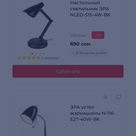
Настольный
светильник ЭРА
NLED-515-4W-BK
790 сом
-13%
690
сом
+ 21 бонусқа дейін
5 пікірлер
Сатып алу
ЭРА үстел
жарықшамы N-116-
Е27-40W-BK