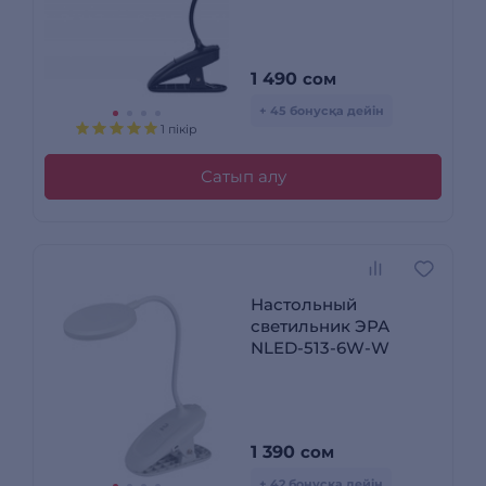
1 490
сом
+ 45 бонусқа дейін
1 пікір
Сатып алу
Настольный
светильник ЭРА
NLED-513-6W-W
1 390
сом
+ 42 бонусқа дейін