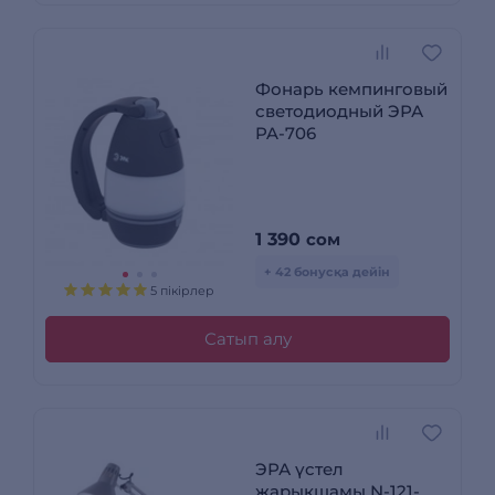
Фонарь кемпинговый
светодиодный ЭРА
PA-706
1 390
сом
+ 42 бонусқа дейін
5 пікірлер
Сатып алу
ЭРА үстел
жарықшамы N-121-