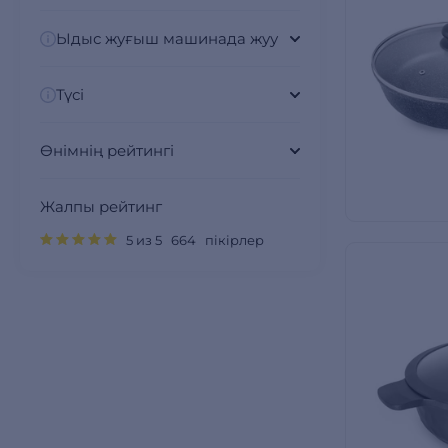
Ыдыс жуғыш машинада жуу
Түсі
Өнімнің рейтингі
Жалпы рейтинг
5 из 5 664 пікірлер