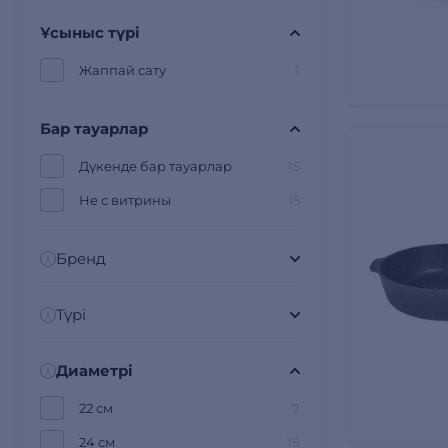
Ұсыныс түрі
Жаппай сату
1
Бар тауарлар
Дүкенде бар тауарлар
15
Не с витрины
15
Бренд
Түрі
Диаметрі
22 см
7
24 см
19