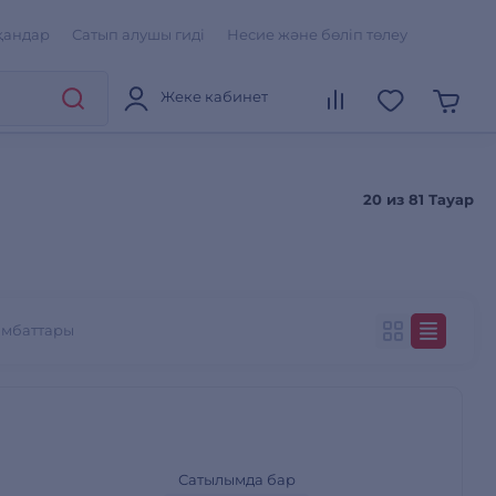
қандар
Сатып алушы гиді
Несие және бөліп төлеу
Жеке кабинет
20 из
81 Тауар
ымбаттары
Сатылымда бар