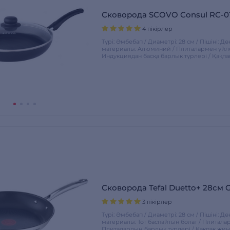
Сковорода SCOVO Consul RC-0
4 пікірлер
Түрі: Әмбебап / Диаметрі: 28 см / Пішіні: Д
материалы: Алюминий / Плиталармен үйлес
Индукциядан басқа барлық түрлері / Қақпа
Сковорода Tefal Duetto+ 28см 
3 пікірлер
Түрі: Әмбебап / Диаметрі: 28 см / Пішіні: Д
материалы: Тот баспайтын болат / Плиталар
Плиталардың барлық түрлері / Қақпақ жиы