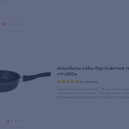
Алынбалы сабы бар Kukmara т
сггч282а
16 пікірлер
Түрі: Әмбебап / Диаметрі: 28 см / Пішіні: Д
материалы: Алюминий / Плиталармен үйлес
Индукциядан басқа барлық түрлері / Қақпа