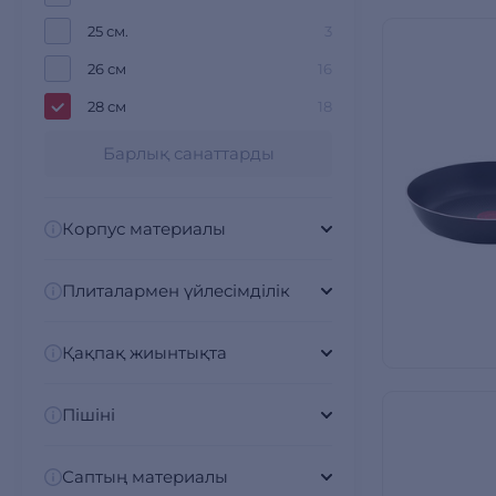
25 см.
3
26 см
16
28 см
18
Барлық санаттарды
Корпус материалы
Плиталармен үйлесімділік
Қақпақ жиынтықта
Пішіні
Саптың материалы