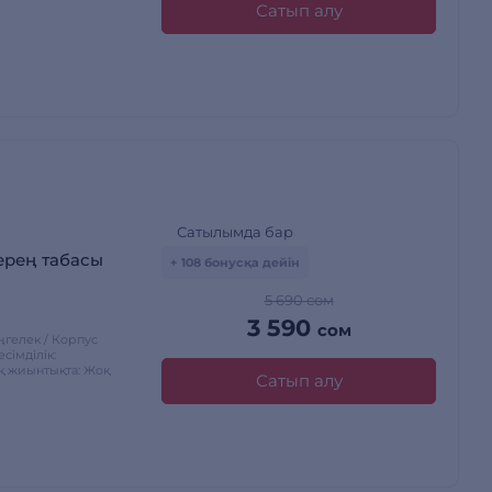
Сатып алу
Сатылымда бар
ерең табасы
+ 108 бонусқа дейін
5 690 сом
3 590
сом
өңгелек / Корпус
імділік:
қ жиынтықта: Жоқ
Сатып алу