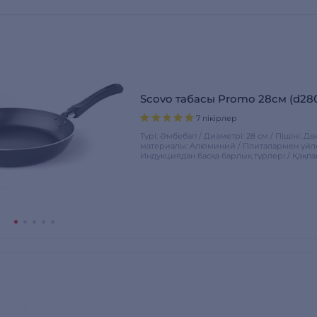
Scovo табасы Promo 28см (d28
7 пікірлер
Түрі: Әмбебап / Диаметрі: 28 см / Пішіні: Д
материалы: Алюминий / Плиталармен үйлес
Индукциядан басқа барлық түрлері / Қақпа