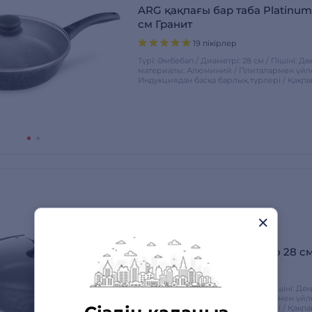
ARG қақпағы бар таба Platinum
см Гранит
19 пікірлер
Түрі: Әмбебап / Диаметрі: 28 см / Пішіні: Д
материалы: Алюминий / Плиталармен үйлес
Индукциядан басқа барлық түрлері / Қақпа
Rondell сотейнигі ArtDeco 28 с
15 пікірлер
Түрі: Кәстрөл / Диаметрі: 28 см / Пішіні: Дө
материалы: Алюминий / Плиталармен үйлес
Индукциядан басқа барлық түрлері / Қақпа