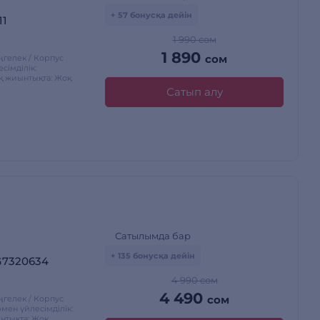
+ 57 бонусқа дейін
11
1 990 сом
1 890
сом
өңгелек / Корпус
імділік:
қ жиынтықта: Жоқ
Сатып алу
Сатылымда бар
+ 135 бонусқа дейін
G7320634
4 990 сом
4 490
сом
өңгелек / Корпус
мен үйлесімділік:
нтықта: Жоқ