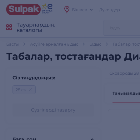
Бішкек
Дүкендер
Тауарлардың
каталогы
Басты
Асүйге арналған ыдыс
Ыдыс
Табалар, то
Табалар, тостағандар Диа
Сковороды 28
Сіз таңдадыңыз:
28 см
Танымалды
Сүзгілерді тазарту
Баға, сом