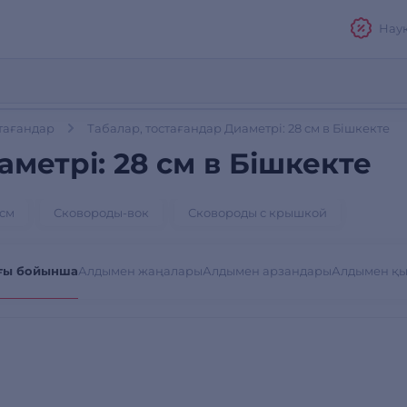
Нау
стағандар
Табалар, тостағандар Диаметрі: 28 см в Бішкекте
метрі: 28 см в Бішкекте
 см
Сковороды-вок
Сковороды с крышкой
ғы бойынша
Алдымен жаңалары
Алдымен арзандары
Алдымен қ