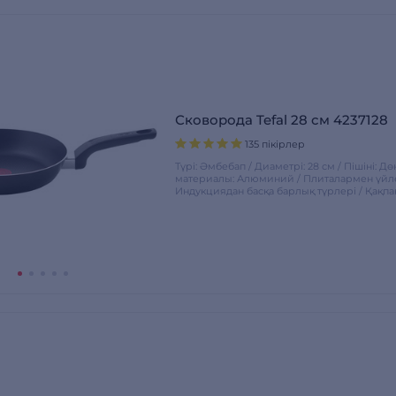
Сковорода Tefal 28 см 4237128
135 пікірлер
Түрі: Әмбебап / Диаметрі: 28 см / Пішіні: Д
материалы: Алюминий / Плиталармен үйлес
Индукциядан басқа барлық түрлері / Қақпа