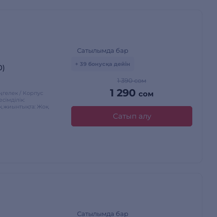
Сатылымда бар
+ 39 бонусқа дейін
0)
1 390 сом
1 290
сом
өңгелек / Корпус
імділік:
қ жиынтықта: Жоқ
Сатып алу
Сатылымда бар