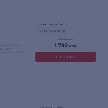
Сатылымда бар
+ 54 бонусқа дейін
3 290 сом
1 790
сом
өңгелек / Корпус
імділік:
қ жиынтықта: Жоқ
Сатып алу
Сатылымда бар