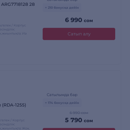
 ARG7718128 28
+ 210 бонусқа дейін
6 990
сом
өңгелек / Корпус
імділік:
Сатып алу
қ жиынтықта: Иә
Сатылымда бар
+ 174 бонусқа дейін
м (RDA-1255)
6 990 сом
5 790
сом
ңгелек / Корпус
імділік:
қ жиынтықта: Жоқ