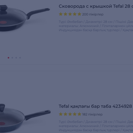
Сковорода с крышкой Tefal 28 
200 пікірлер
Түрі: Әмбебап / Диаметрі: 28 см / Пішіні: Д
материалы: Алюминий / Плиталармен үйлес
Индукциядан басқа барлық түрлері / Қақпа
Tefal қақпағы бар таба 4234928
182 пікірлер
Түрі: Әмбебап / Диаметрі: 28 см / Пішіні: Д
материалы: Алюминий / Плиталармен үйлес
Индукциядан басқа барлық түрлері / Қақпа