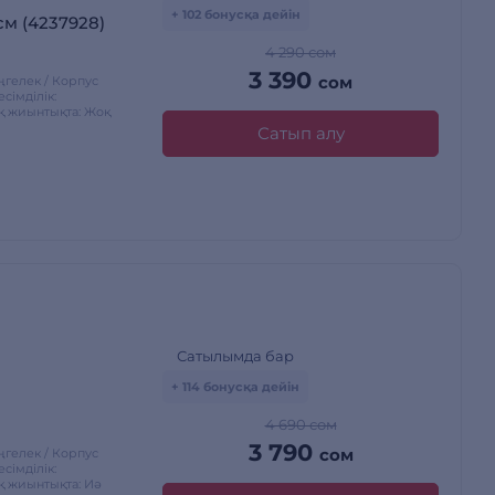
+ 102 бонусқа дейін
см (4237928)
4 290 сом
3 390
сом
өңгелек / Корпус
імділік:
қ жиынтықта: Жоқ
Сатып алу
Сатылымда бар
+ 114 бонусқа дейін
4 690 сом
3 790
сом
өңгелек / Корпус
імділік:
қ жиынтықта: Иә