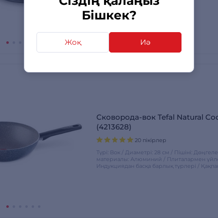
Сіздің қалаңыз
Бішкек?
Жоқ
Иә
Сковорода-вок Tefal Natural Co
(4213628)
20 пікірлер
Түрі: Вок / Диаметрі: 28 см / Пішіні: Дөңгел
материалы: Алюминий / Плиталармен үйлес
Индукциядан басқа барлық түрлері / Қақпа