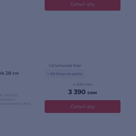
Сатып алу
Сатылымда бар
ok 28 см
+ 102 бонусқа дейін
4 290 сом
3 390
сом
ек / Корпус
імділік:
қ жиынтықта: Жоқ
Сатып алу