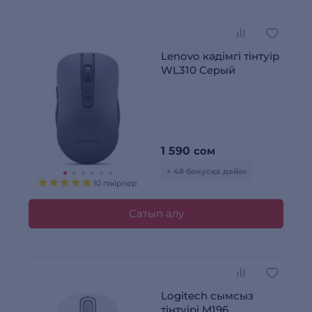
Lenovo кәдімгі тінтуір
WL310 Серый
1 590
сом
+ 48 бонусқа дейін
10 пікірлер
Сатып алу
Logitech сымсыз
тінтуірі M196