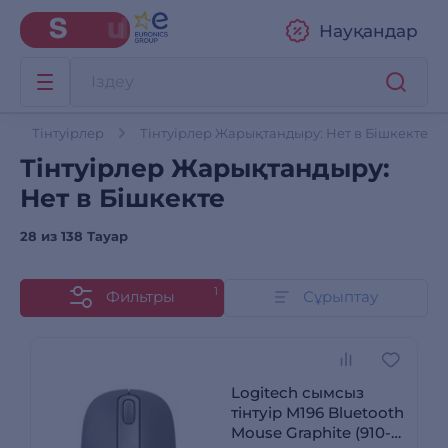
Науқандар
Тінтуірлер
Тінтуірлер Жарықтандыру: Нет в Бішкекте
Тінтуірлер Жарықтандыру:
Нет в Бішкекте
28 из
138 Тауар
1
Фильтры
Сұрыптау
Logitech сымсыз
тінтуір M196 Bluetooth
Mouse Graphite (910-