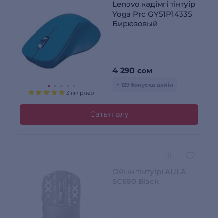
Lenovo кәдімгі тінтуір
Yoga Pro GY51P14335
Бирюзовый
4 290
сом
+ 129 бонусқа дейін
3 пікірлер
Сатып алу
Ойын тінтуірі AULA
SC580 Black