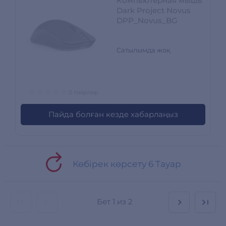
Компьютерная мышь
Dark Project Novus
DPP_Novus_BG
Сатылымда жоқ
0 пікірлер
Пайда болған кезде хабарлаңыз
Көбірек көрсету 6 Тауар
Бет
1 из 2