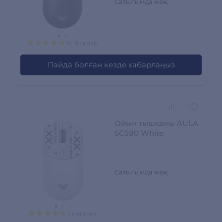
Сатылымда жоқ
16 пікірлер
Пайда болған кезде хабарлаңыз
Ойын тышқаны AULA
SC580 White
Сатылымда жоқ
5 пікірлер