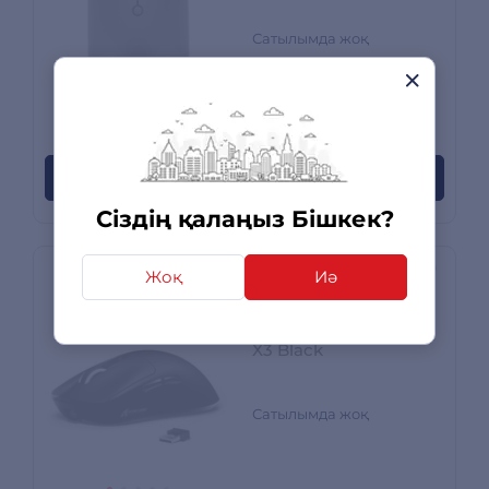
Сатылымда жоқ
15 пікірлер
Пайда болған кезде хабарлаңыз
Сіздің қалаңыз Бішкек?
Жоқ
Иә
Attack Shark
компьютерлік тінтуір
X3 Black
Сатылымда жоқ