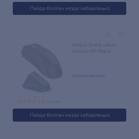
Пайда болған кезде хабарлаңыз
Attack Shark ойын
тінтуірі X11 Black
Сатылымда жоқ
8 пікірлер
Пайда болған кезде хабарлаңыз