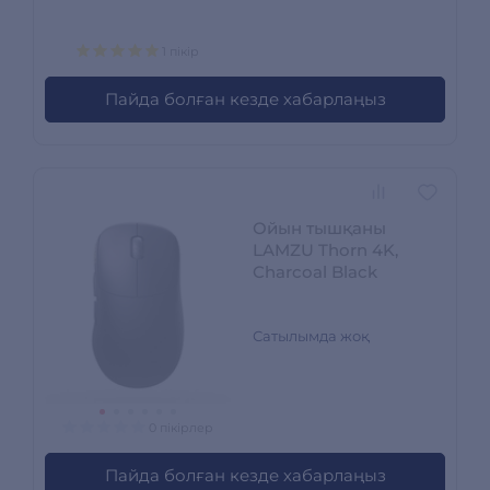
1 пікір
Пайда болған кезде хабарлаңыз
Ойын тышқаны
LAMZU Thorn 4K,
Charcoal Black
Сатылымда жоқ
0 пікірлер
Пайда болған кезде хабарлаңыз