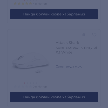
4 пікірлер
Пайда болған кезде хабарлаңыз
Attack Shark
компьютерлік тінтуірі
X3 White
Сатылымда жоқ
0 пікірлер
Пайда болған кезде хабарлаңыз