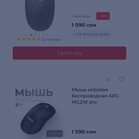
007459)
1 690 сом
-36%
1 090
сом
+ 33 бонусқа дейін
22 пікірлер
Сатып алу
Мышь игровая
беспроводная ARG
MG2W pro
1 590
сом