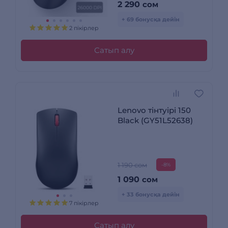
2 290
сом
+ 69 бонусқа дейін
2 пікірлер
Сатып алу
Lenovo тінтуірі 150
Black (GY51L52638)
1 190 сом
-8%
1 090
сом
+ 33 бонусқа дейін
7 пікірлер
Сатып алу