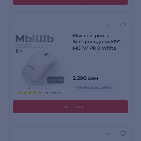
Мышь игровая
беспроводная ARG
MG1W PRO White
2 290
сом
+ 69 бонусқа дейін
3 пікірлер
Сатып алу