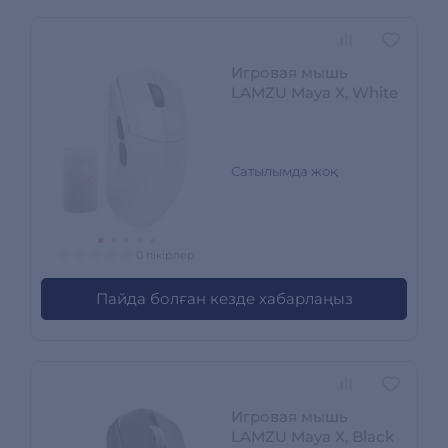
Игровая мышь
LAMZU Maya X, White
Сатылымда жоқ
0 пікірлер
Пайда болған кезде хабарлаңыз
Игровая мышь
LAMZU Maya X, Black