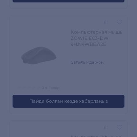
Компьютерная мышь
ZOWIE EC3-DW
9H.N4WBE.A2E
Сатылымда жоқ
0 пікірлер
Пайда болған кезде хабарлаңыз