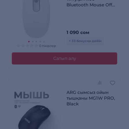
Bluetooth Mouse Off
White (910-007460)
1 090
сом
+ 33 бонусқа дейін
0 пікірлер
Сатып алу
ARG сымсыз ойын
тышқаны MG1W PRO,
Black