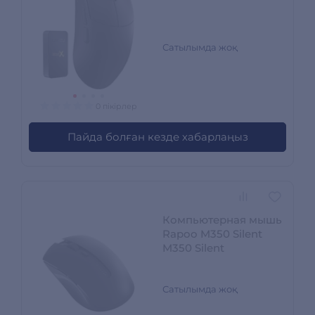
Сатылымда жоқ
0 пікірлер
Пайда болған кезде хабарлаңыз
Компьютерная мышь
Rapoo M350 Silent
M350 Silent
Сатылымда жоқ