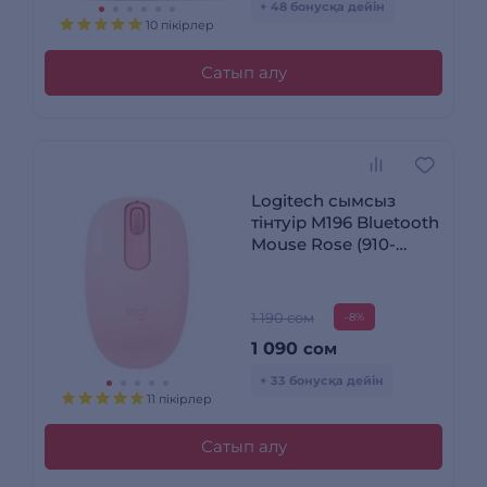
+ 48 бонусқа дейін
10 пікірлер
Сатып алу
Logitech сымсыз
тінтуір M196 Bluetooth
Mouse Rose (910-
007461)
1 190 сом
-8%
1 090
сом
+ 33 бонусқа дейін
11 пікірлер
Сатып алу