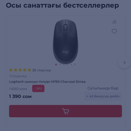
Осы санаттағы бестселлерлер
38 пікірлер
Тінтуірлер
Logitech сымсыз тінтуірі M190 Charcoal Emea
Сатылымда бар
1 690 сом
-18%
1 390
сом
+ 42 бонусқа дейін