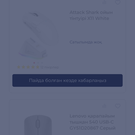
Attack Shark ойын
тінтуірі X11 White
Сатылымда жоқ
12 пікірлер
Пайда болған кезде хабарлаңыз
Lenovo қарапайым
тышқан 540 USB-C
GY51D20867 Серый