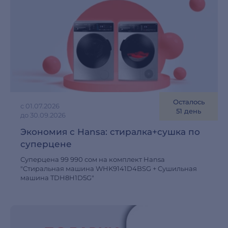
Осталось
с 01.07.2026
51 день
до 30.09.2026
Экономия с Hansa: cтиралка+сушка по
суперцене
Суперцена 99 990 сом на комплект Hansa
"Cтиральная машина WHK9141D4BSG + Cушильная
машина TDH8H1D5G"