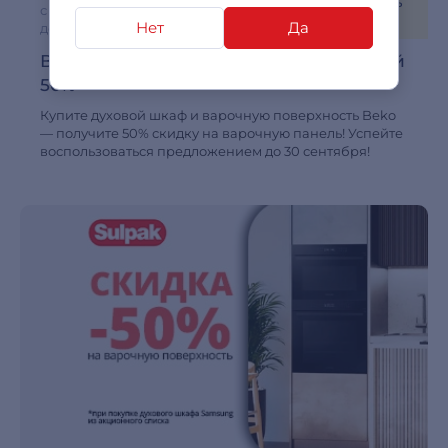
Осталось
с 04.04.2026
51 день
Нет
Да
до 30.09.2026
Варочная поверхность Beko со скидкой
50%
Купите духовой шкаф и варочную поверхность Beko
— получите 50% скидку на варочную панель! Успейте
воспользоваться предложением до 30 сентября!