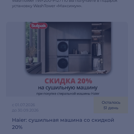
WashTower TWF200-P127T10 вы получаете в подарок
установку WashTower «Максимум».
Осталось
с 01.07.2026
51 день
до 30.09.2026
Haier: cушильная машина со скидкой
20%