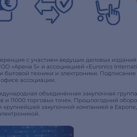
ференция с участием ведущих деловых издани
О «Арена S» и ассоциацией «Euronics Internat
 бытовой техники и электроники. Подписание 
м офисе ассоциации.
ждународная объединённая закупочная группа,
в и 11000 торговых точек. Прошлогодний оборот
ется крупнейшей закупочной компанией в Евро
электроникой.