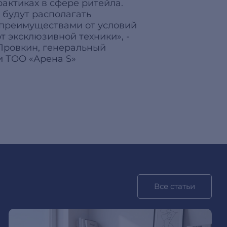
актиках в сфере ритейла.
будут располагать
преимуществами от условий
т эксклюзивной техники», -
Провкин, генеральный
и ТОО «Арена S»
Все статьи