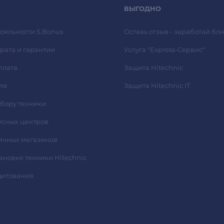
ВЫГОДНО
ояльности S.Bonus
Оставь отзыв - заработай бон
рата и гарантии
Услуга "Express-Сервис"
плата
Защита Hitechnic
ля
Защита Hitechnic IT
ыбору техники
исных центров
ичных магазинов
тановке техники Hitechnic
дитования