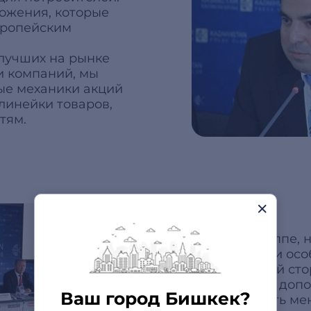
ожения, которые
вропейским
 лучших на рынке
и компаний, мы
ые механики акций
линейки товаров,
тям.
Участие в группе,
идеи, товары и ос
рынок. С одной ст
генерировать допо
Ваш город Бишкек?
будет помогать ме