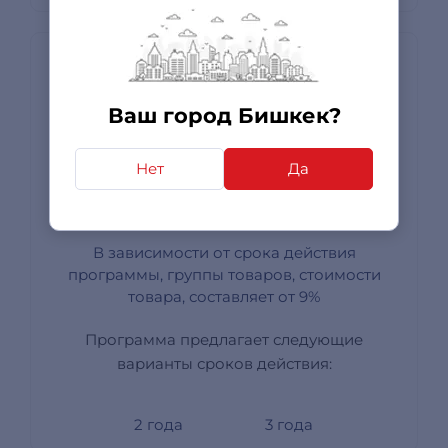
Express-Сервис для
Информационных технологий
(IT)
Ваш город Бишкек?
Нет
Да
В зависимости от срока действия
программы, группы товаров, стоимости
товара, составляет от 9%
Программа предлагает следующие
варианты сроков действия:
2 года
3 года