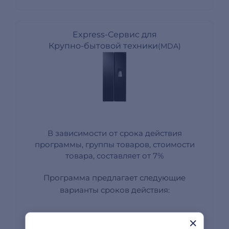
Express-Сервис для
Крупно-бытовой техники
(MDA)
В зависимости от срока действия
программы, группы товаров, стоимости
товара, составляет от 7%
Программа предлагает следующие
варианты сроков действия:
2 года
3 года
5 лет