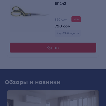
151242
890 сом
-11%
790
сом
+ до 24 бонусов
Купить
Обзоры и новинки