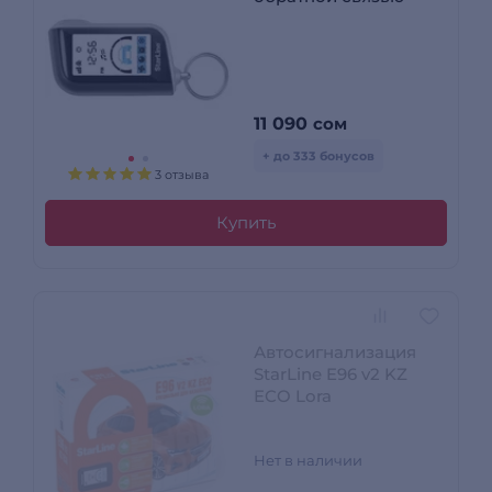
11 090
сом
+ до 333 бонусов
3 отзыва
Купить
Автосигнализация
StarLine E96 v2 KZ
ECO Lora
Нет в наличии