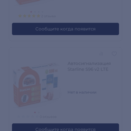
2 отзыва
Сообщите когда появится
Автосигнализация
Starline S96 v2 LTE
Нет в наличии
0 отзывов
Сообщите когда появится