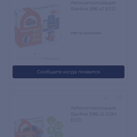
Автосигнализация
Starline S96 v2 ECO
Нет в наличии
0 отзывов
Сообщите когда появится
Автосигнализация
Starline E96 v2 GSM
ECO