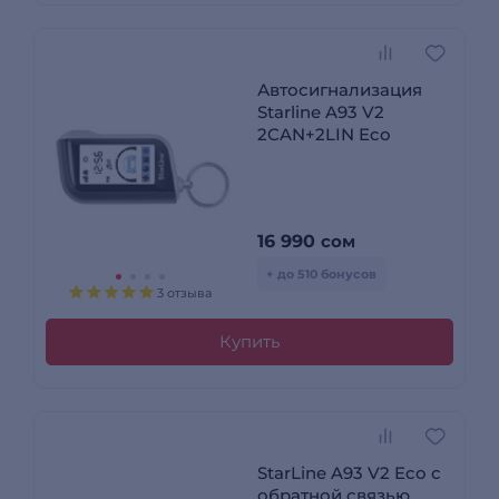
Автосигнализация
Starline A93 V2
2CAN+2LIN Eco
16 990
сом
+ до 510 бонусов
3 отзыва
Купить
StarLine A93 V2 Eco с
обратной связью