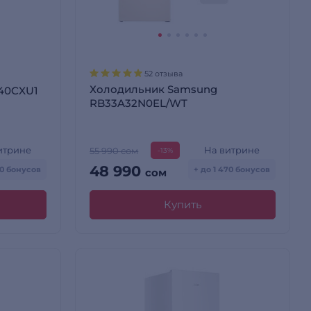
52 отзыва
Холодильник Samsung
640CXU1
RB33A32N0EL/WT
итрине
На витрине
55 990 сом
-13%
48 990
90 бонусов
+ до 1 470 бонусов
сом
Купить