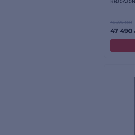
RB30A30
49 290 сом
47 490