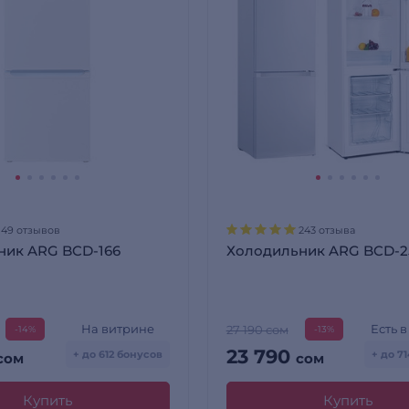
149 отзывов
243 отзыва
ник ARG BCD-166
Холодильник ARG BCD-2
На витрине
Есть 
27 190 сом
-14%
-13%
23 790
+ до 612 бонусов
+ до 7
сом
сом
Купить
Купить