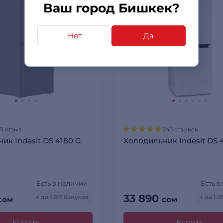
Ваш город Бишкек?
Нет
Да
71 отзыв
240 отзывов
ик Indesit DS 4180 G
Холодильник Indesit DS
Есть в наличии
Есть в
33 890
+ до 1 017 бонусов
+ до 1 
сом
сом
Купить
Купить