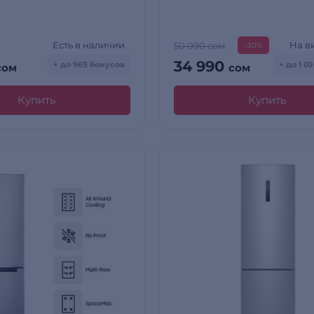
Есть в наличии
На в
50 090 сом
-30%
34 990
+ до 969 бонусов
+ до 1 0
сом
сом
Купить
Купить