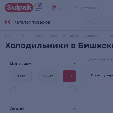
Бишкек
Магазины
Каталог товаров
Главная
Техника для кухни
Крупная кухонная техни
Холодильники в Бишкек
Двухкамерны
Цены, сом
По популяр
OК
Акции