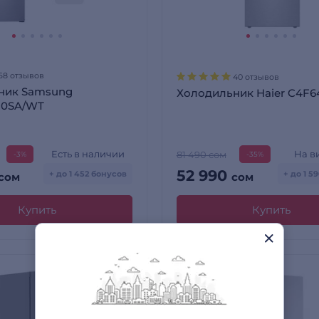
68 отзывов
40 отзывов
ник Samsung
Холодильник Haier C4F
N0SA/WT
Есть в наличии
На в
81 490 сом
-3%
-35%
52 990
+ до 1 452 бонусов
+ до 1 5
сом
сом
Купить
Купить