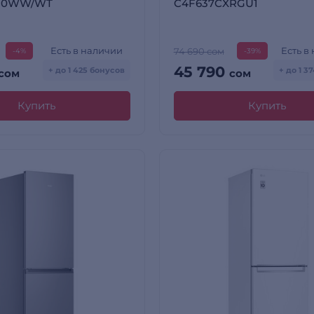
N0WW/WT
C4F637CXRGU1
Есть в наличии
Есть в
74 690 сом
-4%
-39%
45 790
+ до 1 425 бонусов
+ до 1 3
сом
сом
Купить
Купить