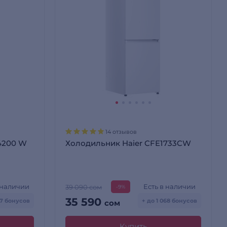
14 отзывов
 4200 W
Холодильник Haier CFE1733CW
 наличии
Есть в наличии
39 090 сом
-9%
35 590
017 бонусов
+ до 1 068 бонусов
сом
Купить