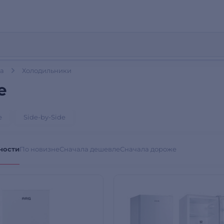
ка
Холодильники
е
е
Side-by-Side
ности
По новизне
Сначала дешевле
Сначала дороже