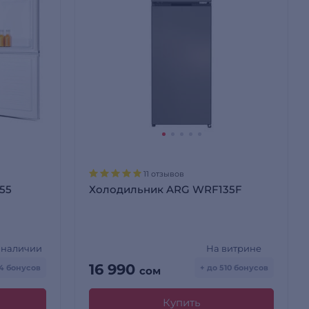
11 отзывов
55
Холодильник ARG WRF135F
в наличии
На витрине
16 990
14 бонусов
+ до 510 бонусов
сом
Купить