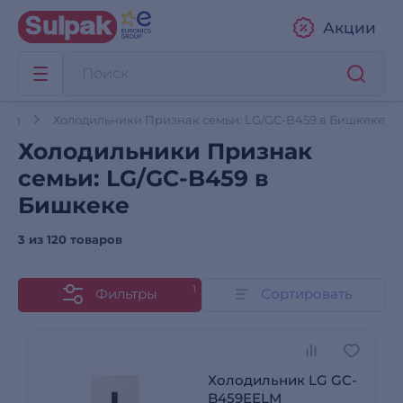
Акции
ики
Холодильники Признак семьи: LG/GC-B459 в Бишкеке
Холодильники Признак
семьи: LG/GC-B459 в
Бишкеке
3 из
120 товаров
1
Фильтры
Сортировать
Холодильник LG GC-
B459EELM