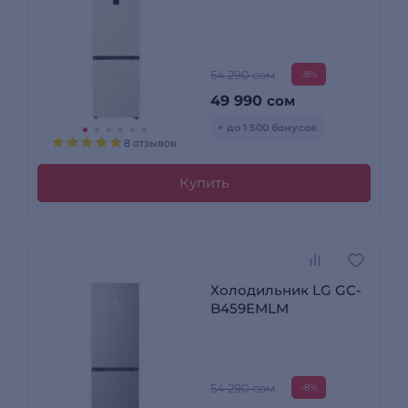
54 290 сом
-8%
49 990
сом
+ до 1 500 бонусов
8 отзывов
Купить
Холодильник LG GC-
B459EMLM
54 290 сом
-8%