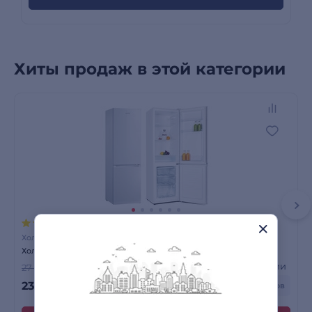
Хиты продаж в этой категории
243 отзыва
Холодильники
Холодильник ARG BCD-255
Есть в наличии
27 190 сом
-13%
23 790
сом
+ до 714 бонусов