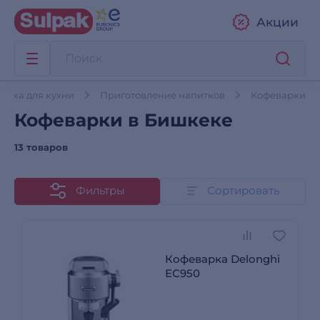
Акции
хника для кухни
Приготовление напитков
Кофеварки
Кофеварки в Бишкеке
13 товаров
Фильтры
Сортировать
Кофеварка Delonghi
ЕС950