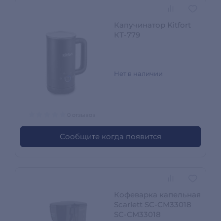
Капучинатор Kitfort
КТ-779
Нет в наличии
0 отзывов
Сообщите когда появится
Кофеварка капельная
Scarlett SC-CM33018
SC-CM33018