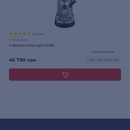
1 отзыв
Кофеварки
Кофеварка Delonghi ЕС950
На витрине
45 790
сом
+ до 1 374 бонусов