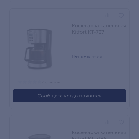
Кофеварка капельная
Kitfort КТ-727
Нет в наличии
0 отзывов
Сообщите когда появится
Кофеварка капельная
Kitfort КТ-7186