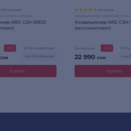
297 отзывов
401 отзыв
ы (сплит системы)
Кондиционеры (сплит системы)
онер ARG CSH-09DO
Кондиционер ARG CSH-
плект)
(инст.комплект)
Есть в наличии
Есть
25 490 сом
-13%
-10%
22 990
+ до 534 бонусов
+ до 
сом
сом
Купить
Купить