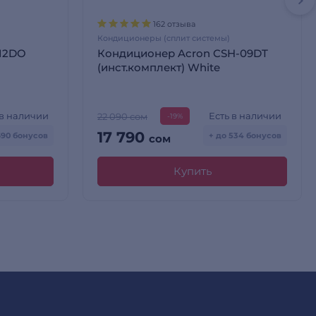
162 отзыва
Кондиционеры (сплит системы)
12DO
Кондиционер Acron CSH-09DT
(инст.комплект) White
 в наличии
Есть в наличии
22 090 сом
-19%
17 790
690 бонусов
+ до 534 бонусов
сом
Купить