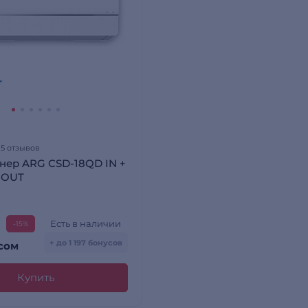
15 отзывов
нер ARG CSD-18QD IN +
 OUT
Есть в наличии
-15%
+ до 1 197 бонусов
сом
Купить