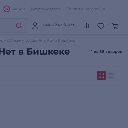
Акции
Гид покупателя
Кредит и рассрочка
Личный кабинет
темы) Режим осушения: Нет в Бишкеке
Нет в Бишкеке
1 из
88 товаров