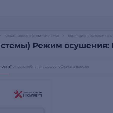
Кондиционеры (сплит системы)
Кондиционеры (сплит сис
стемы) Режим осушения: 
ности
По новизне
Сначала дешевле
Сначала дороже