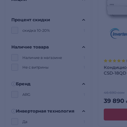
Процент скидки
скидка 10-20%
1
Наличие товара
Наличие в магазине
1
Кондицио
Не с витрины
1
CSD-18QD
Бренд
46 690 сом
ARG
1
39 890
Инверторная технология
Да
1