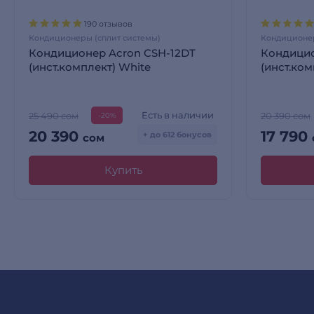
190 отзывов
Кондиционеры (сплит системы)
Кондиционер
Кондиционер Acron CSH-12DT
Кондици
(инст.комплект) White
(инст.ком
Есть в наличии
25 490 сом
20 390 сом
-20%
20 390
17 790
+ до 612 бонусов
сом
Купить