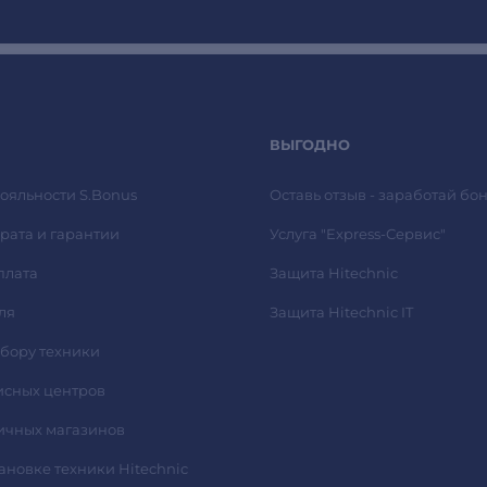
ВЫГОДНО
ояльности S.Bonus
Оставь отзыв - заработай бон
рата и гарантии
Услуга "Express-Сервис"
плата
Защита Hitechnic
ля
Защита Hitechnic IT
ыбору техники
исных центров
ичных магазинов
тановке техники Hitechnic