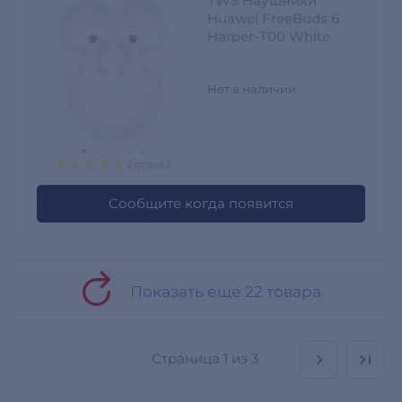
TWS Наушники
Huawei FreeBuds 6
Harper-T00 White
Нет в наличии
2 отзыва
Сообщите когда появится
Показать еще 22 товара
Страница
1 из 3