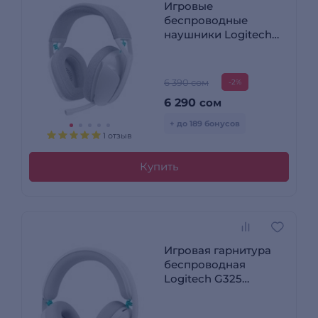
Игровые
беспроводные
наушники Logitech
G321 LIGHTSPEED
White 981-001569
6 390 сом
-2%
6 290
сом
+ до 189 бонусов
1 отзыв
Купить
Игровая гарнитура
беспроводная
Logitech G325
Lightspeed, White 981-
001531