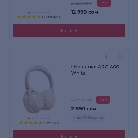
21 290 сом
-39%
12 990
сом
13 отзывов
Купить
Наушники ARG A06
White
4 290 сом
-33%
2 890
сом
+ до 87 бонусов
3 отзыва
Купить