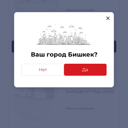
Нет в наличии
0 отзывов
Сообщите когда появится
Ваш город Бишкек?
Нет
Да
TWS наушники
HONOR CHOICE
Earbuds X7 Play white
Нет в наличии