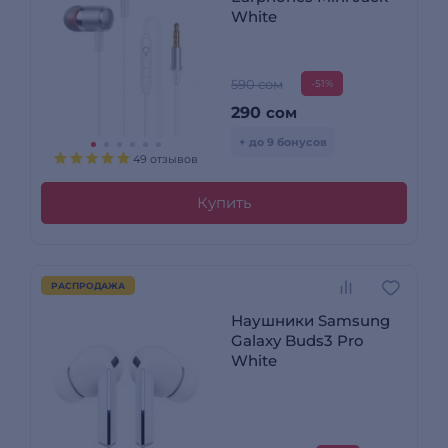
White
590 сом
-51%
290
сом
+ до 9 бонусов
49 отзывов
Купить
РАСПРОДАЖА
Наушники Samsung
Galaxy Buds3 Pro
White