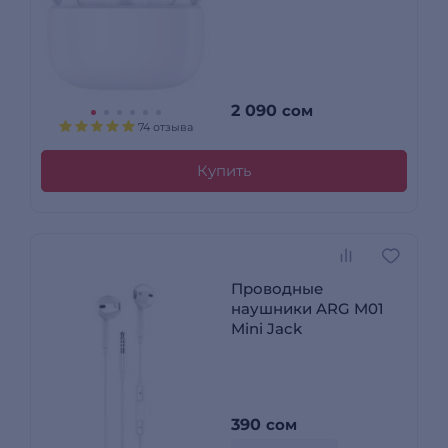
2 090
сом
74 отзыва
Купить
Проводные
наушники ARG M01
Mini Jack
390
сом