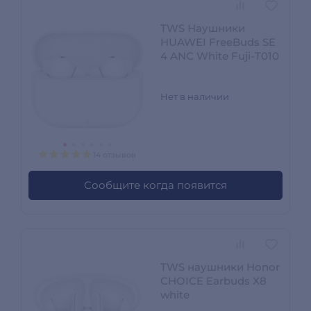
TWS Наушники
HUAWEI FreeBuds SE
4 ANC White Fuji-T010
Нет в наличии
14 отзывов
Сообщите когда появится
TWS наушники Honor
CHOICE Earbuds X8
white