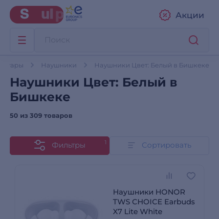
Акции
ессуары
Наушники
Наушники Цвет: Белый в Бишкеке
Наушники Цвет: Белый в
Бишкеке
50 из
309 товаров
1
Фильтры
Сортировать
Наушники HONOR
TWS СHOICE Earbuds
X7 Lite White