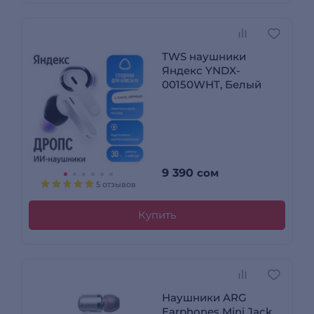
TWS наушники
Яндекс YNDX-
00150WHT, Белый
9 390
сом
5 отзывов
Купить
Наушники ARG
Earphones Mini Jack