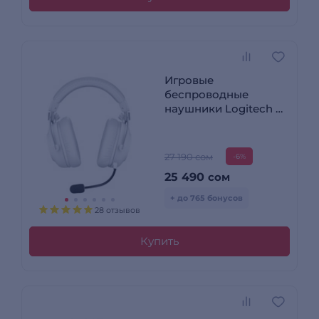
Игровые
беспроводные
наушники Logitech G
Pro X 2 Lightspeed
White 981-001269
27 190 сом
-6%
25 490
сом
+ до 765 бонусов
28 отзывов
Купить