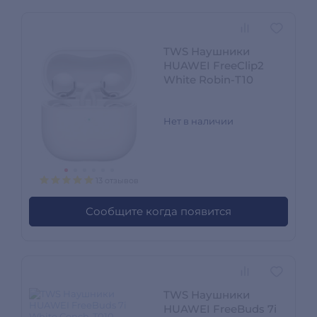
TWS Наушники
HUAWEI FreeClip2
White Robin-T10
Нет в наличии
13 отзывов
Сообщите когда появится
TWS Наушники
HUAWEI FreeBuds 7i