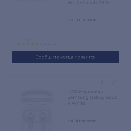
White Conch-T010
Нет в наличии
6 отзывов
Сообщите когда появится
TWS Наушники
Samsung Galaxy Buds
4 White
Нет в наличии