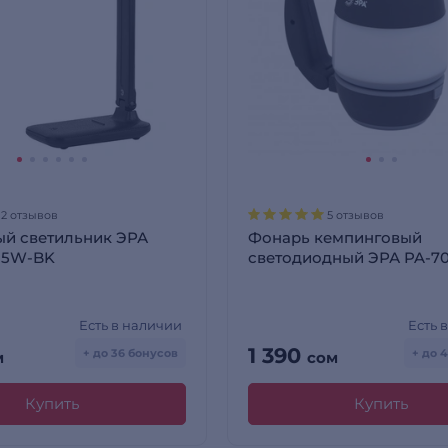
12 отзывов
5 отзывов
ый светильник ЭРА
Фонарь кемпинговый
-5W-BK
светодиодный ЭРА PA-7
Есть в наличии
Есть 
1 390
+ до 36 бонусов
+ до 
м
сом
Купить
Купить