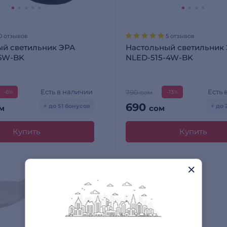
0 отзывов
5 отзывов
ый светильник ЭРА
Настольный светильник
-6W-BK
NLED-515-4W-BK
Есть в наличии
Есть 
790 сом
-6%
-13%
690
+ до 51 бонусов
+ до 
м
сом
Купить
Купить