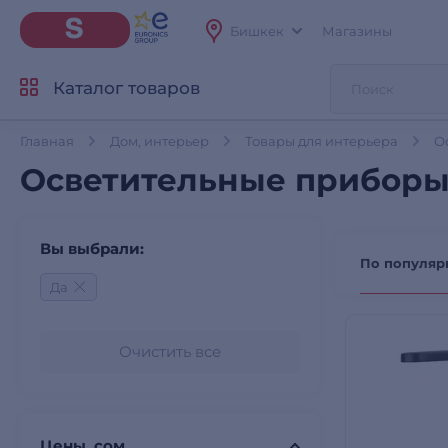
Бишкек
Магазины
Каталог товаров
Главная
Дом, интерьер
Товары для интерьера
О
Осветительные приборы
Вы выбрали:
По популяр
Да
Очистить все
Цены, сом