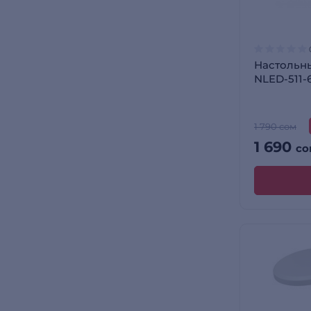
Настольн
NLED-511
1 790 сом
1 690
со