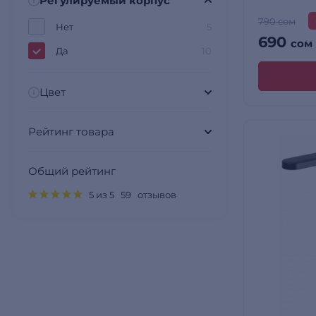
Регулируемый корпус
790 сом
Нет
5
690
сом
Да
10
Цвет
Рейтинг товара
Общий рейтинг
5 из 5 59 отзывов