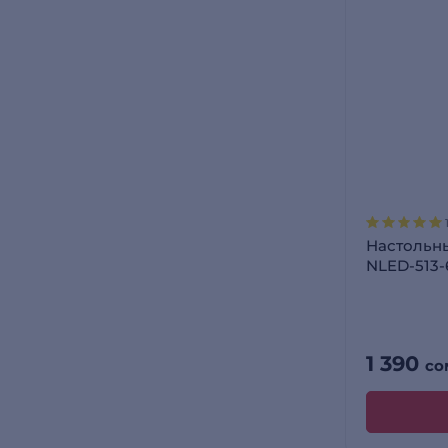
Настольн
NLED-513
1 390
со