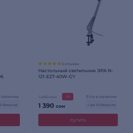
6 отзывов
Настольный светильник ЭРА N-
06
121-E27-40W-GY
в наличии
Есть в наличии
1 490 сом
-7%
1 390
42 бонусов
+ до 42 бонусов
сом
Купить