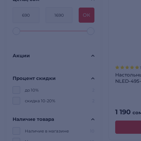
OК
Акции
Настольн
Процент скидки
NLED-495
до 10%
2
скидка 10-20%
2
1 190
со
Наличие товара
Наличие в магазине
10