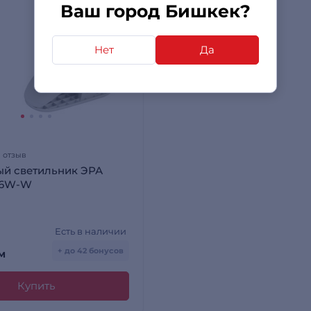
Ваш город Бишкек?
Нет
Да
1 отзыв
ый светильник ЭРА
-6W-W
Есть в наличии
+ до 42 бонусов
м
Купить