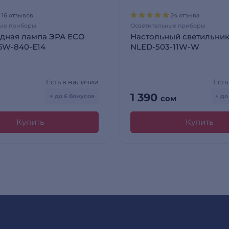
16 отзывов
24 отзыва
ные приборы
Осветительные приборы
дная лампа ЭРА ECO
Настольный светильни
6W-840-E14
NLED-503-11W-W
Есть в наличии
Есть
1 390
+ до 6 бонусов
+ до
сом
Купить
Купить