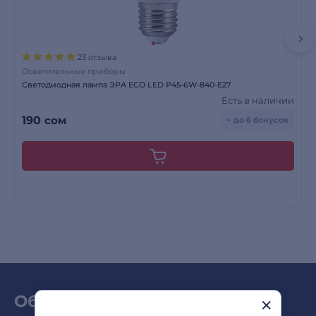
23 отзыва
Осветительные приборы
Светодиодная лампа ЭРА ECO LED Р45-6W-840-E27
Есть в наличии
190
сом
+ до 6 бонусов
Обзоры и новинки