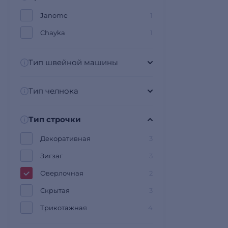
Janome
1
Chayka
1
Тип швейной машины
Тип челнока
Тип строчки
Декоративная
3
Зигзаг
3
Оверлочная
2
Скрытая
3
Трикотажная
4