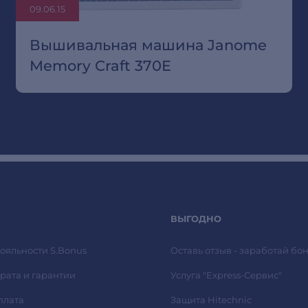
09.06.15
Вышивальная машина Janome
Memory Craft 370E
ВЫГОДНО
ояльности S.Bonus
Оставь отзыв - заработай бон
рата и гарантии
Услуга "Express-Сервис"
плата
Защита Hitechnic