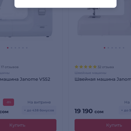
17 отзывов
32 отзыва
ашины
Швейные машины
 машина Janome VS52
Швейная машина Janom
На витрине
На
-8%
19 190
+ до 438 бонусов
+ до 
сом
сом
Купить
Купить