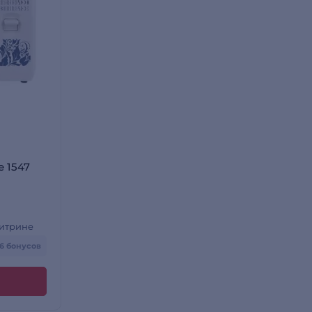
 1547
витрине
76 бонусов