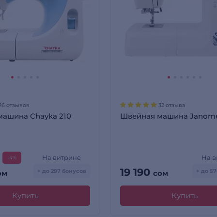
26 отзывов
32 отзыва
машина Chayka 210
Швейная машина Janome
На витрине
На 
-4%
19 190
+ до 297 бонусов
+ до 5
ом
сом
Купить
Купить