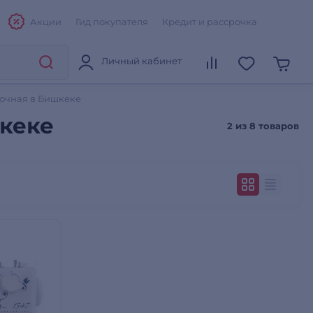
Акции
Гид покупателя
Кредит и рассрочка
Личный кабинет
очная в Бишкеке
кеке
2 из
8 товаров