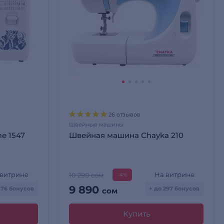
26 отзывов
Швейные машины
e 1547
Швейная машина Chayka 210
 витрине
На витрине
10 290 сом
-4%
9 890
576 бонусов
+ до 297 бонусов
сом
Купить