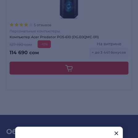
5 отзывов
Персональные компьютеры
Компьютер Acer Predator PO5-610 (DG.E0QMC.011)
На витрине
127 190 сом
-10%
114 690
сом
+ до 3 441 бонусов
Обзоры и новинки