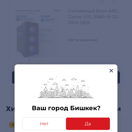
Системный блок ARG
Game Y05, 5060-I5-32-
1024-DOS
Нет в наличии
1 отзыв
Сообщите когда появится
Ваш город Бишкек?
Хиты продаж в этой категории
Нет
Да
РАСПРОДАЖА