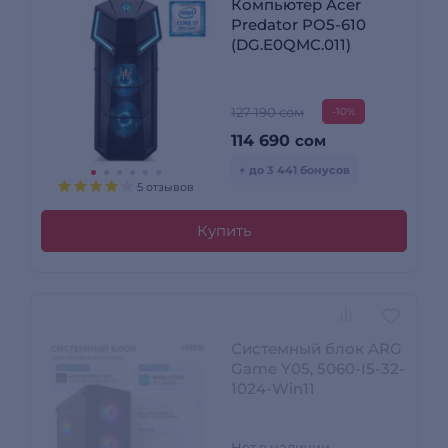
Компьютер Acer
Predator PO5-610
(DG.E0QMC.011)
127 190 сом
-10%
114 690
сом
+ до 3 441 бонусов
5 отзывов
Купить
Системный блок ARG
Game Y05, 5060-I5-32-
1024-Win11
Нет в наличии