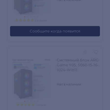
2 отзыва
Сообщите когда появится
Системный блок ARG
Game Y05, 5060-I5-16-
1024-Win11
Нет в наличии
1 отзыв