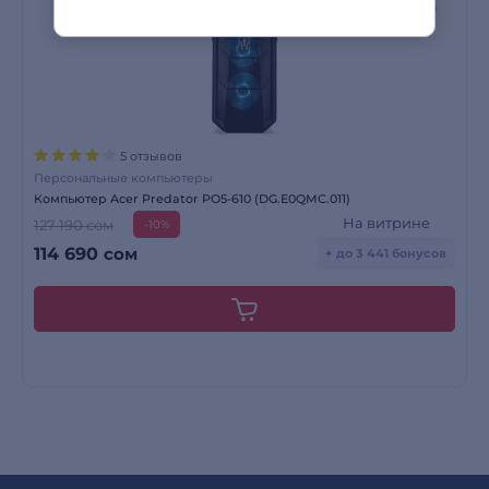
5 отзывов
Персональные компьютеры
Компьютер Acer Predator PO5-610 (DG.E0QMC.011)
На витрине
127 190 сом
-10%
114 690
сом
+ до 3 441 бонусов