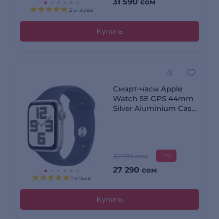
31 590
сом
2 отзыва
Купить
Смарт-часы Apple
Watch SE GPS 44mm
Silver Aluminium Case
with Storm Blue Sport
Band - S/M
32 790 сом
-17%
27 290
сом
1 отзыв
Купить