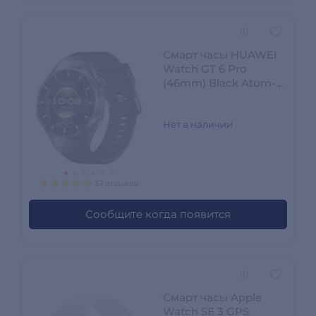
Смарт часы HUAWEI
Watch GT 6 Pro
(46mm) Black Atum-
B29F
Нет в наличии
37 отзывов
Сообщите когда появится
Смарт часы Apple
Watch SE 3 GPS