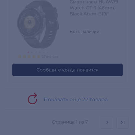
Смарт часы HUAWEI
Watch GT 6 (46mm)
Black Atum-B19F
Нет в наличии
22 отзыва
Сообщите когда появится
Показать еще 22 товара
Страница
1 из 7