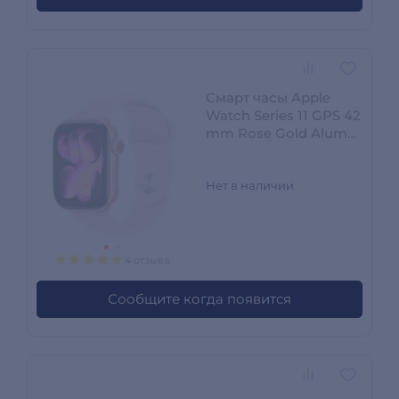
Смарт часы Apple
Watch Series 11 GPS 42
mm Rose Gold Alum
Case with Light Blush
Sport Band - S/M
Нет в наличии
4 отзыва
Сообщите когда появится