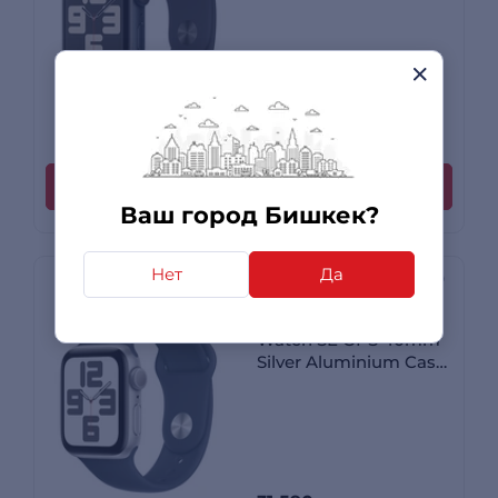
Case with Midnight
Sport Band - S/M
32 790 сом
-17%
27 190
сом
3 отзыва
Купить
Ваш город Бишкек?
Нет
Да
Смарт-часы Apple
Watch SE GPS 40mm
Silver Aluminium Case
with Storm Blue Sport
Band - M/L