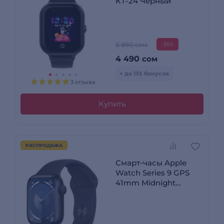
КТ-24 Черный
6 890 сом
-35%
4 490
сом
+ до 135 бонусов
3 отзыва
Купить
РАСПРОДАЖА
Смарт-часы Apple
Watch Series 9 GPS
41mm Midnight
Aluminium Case with
Midnight Sport Band -
M/L