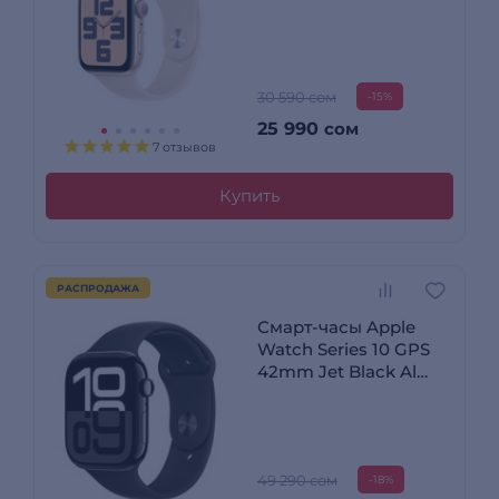
Starlight Sport Band -
M/L (MXEG3QI/A)
30 590 сом
-15%
25 990
сом
7 отзывов
Купить
РАСПРОДАЖА
Смарт-часы Apple
Watch Series 10 GPS
42mm Jet Black Al
Case with Black Sport
Band - S/M
49 290 сом
-18%