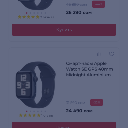
46 890 сом
-44%
26 290
сом
2 отзыва
Купить
Смарт-часы Apple
Watch SE GPS 40mm
Midnight Aluminium
Case with Midnight
Sport Band - M/L
31 590 сом
-22%
24 490
сом
1 отзыв
Купить