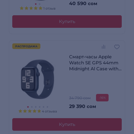
40 590
сом
1 отзыв
Купить
РАСПРОДАЖА
Смарт-часы Apple
Watch SE GPS 44mm
Midnight Al Case with
Midnight Sport Band -
M/L (MXEK3QI/A)
34 790 сом
-16%
29 390
сом
4 отзыва
Купить