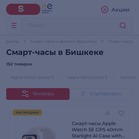
Акции
 гаджеты
Смарт-часы и фитнес-браслеты
Смарт-часы
Смарт-часы в Бишкеке
152 товаров
Apple Watch Series 11
Apple Watch Ultra 3
Garmin
Фильтры
Сортировать
РАСПРОДАЖА
Смарт-часы Apple
Watch SE GPS 40mm
Starlight Al Case with