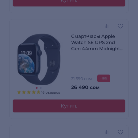
Смарт-часы Apple
Watch SE GPS 2nd
Gen 44mm Midnight
Aluminium Case with
Midnight Sport Band
Regular MNK03GK/A
31 590 сом
-16%
26 490
сом
16 отзывов
Купить