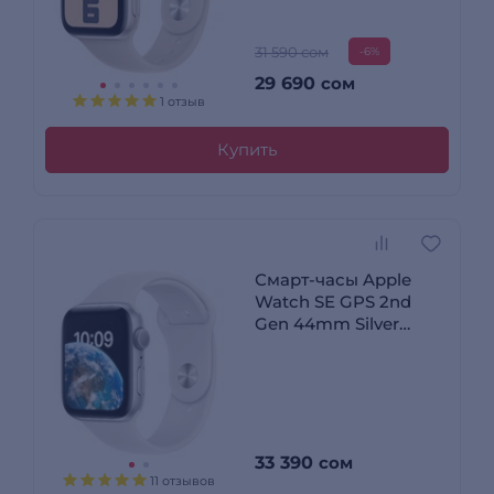
31 590 сом
-6%
29 690
сом
1 отзыв
Купить
Смарт-часы Apple
Watch SE GPS 2nd
Gen 44mm Silver
Aluminium Case with
White Sport Band
Regular MNK23GK/A
33 390
сом
11 отзывов