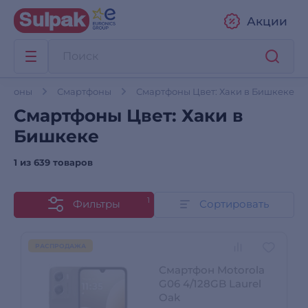
Акции
лефоны
Смартфоны
Смартфоны Цвет: Хаки в Бишкеке
Смартфоны Цвет: Хаки в
Бишкеке
1 из
639 товаров
1
Фильтры
Сортировать
РАСПРОДАЖА
Смартфон Motorola
G06 4/128GB Laurel
Oak