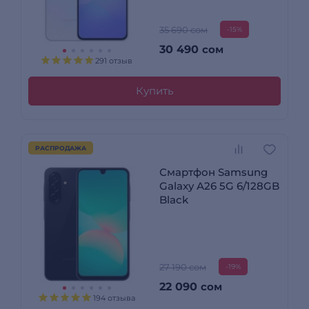
35 690 сом
-15%
30 490
сом
291 отзыв
Купить
РАСПРОДАЖА
Смартфон Samsung
Galaxy A26 5G 6/128GB
Black
27 190 сом
-19%
22 090
сом
194 отзыва