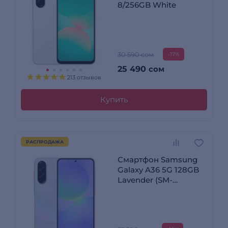
8/256GB White
30 590 сом
-17%
25 490
сом
213 отзывов
Купить
РАСПРОДАЖА
Смартфон Samsung
Galaxy A36 5G 128GB
Lavender (SM-
A366ELVDSKZ)