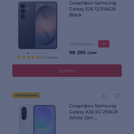
Смартфон Samsung
Galaxy S26 12/256GB
Black
104 790 сом
-6%
98 290
сом
11 отзывов
Купить
РАСПРОДАЖА
Смартфон Samsung
Galaxy A36 5G 256GB
White (SM-
A366EZAGSKZ)