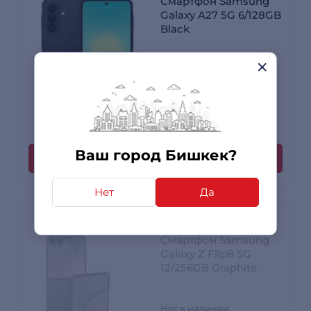
Смартфон Samsung
Galaxy A27 5G 6/128GB
Black
30 490
сом
0 отзывов
Ваш город Бишкек?
Купить
Нет
Да
Смартфон Samsung
Galaxy Z Flip8 5G
12/256GB Graphite
Нет в наличии