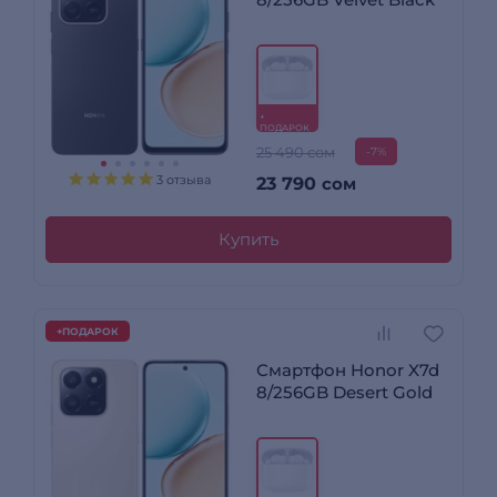
+
ПОДАРОК
25 490 сом
-7%
3 отзыва
23 790
сом
Купить
+ПОДАРОК
Смартфон Honor X7d
8/256GB Desert Gold