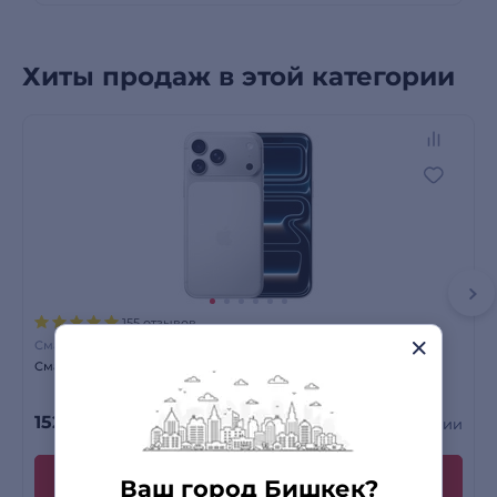
Хиты продаж в этой категории
155 отзывов
Смартфоны
Смартфон Apple iPhone 17 Pro Max 12/256GB Silver
152 390
сом
Есть в наличии
Ваш город Бишкек?