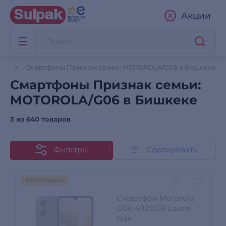
Акции
ны
Смартфоны Признак семьи: MOTOROLA/G06 в Бишкеке
Смартфоны Признак семьи:
MOTOROLA/G06 в Бишкеке
3 из
640 товаров
1
Фильтры
Сортировать
РАСПРОДАЖА
Смартфон Motorola
G06 4/128GB Laurel
Oak