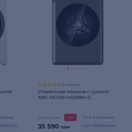
15 отзывов
ушкой
Стиральная машина с сушкой
ARG MG100-14528BH-G
итрине
Есть в наличии
44 190 сом
-19%
35 590
76 бонусов
+ до 1 068 бонусов
сом