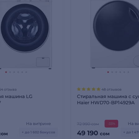
54 отзыва
48 отзывов
ая машина LG
Стиральная машина с с
W
Haier HWD70-BP14929A
На витрине
На в
72 990 сом
-33%
49 190
+ до 1 602 бонусов
+ до 1 4
сом
сом