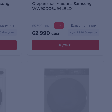
sung
Стиральная машина Samsung
WW90DG6U94LBLD
 наличии
Есть в наличии
65 390 сом
-4%
62 990
30 бонусов
+ до 1 890 бонусов
сом
Купить