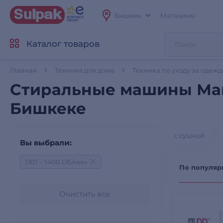
Бишкек
Магазины
Каталог товаров
Главная
Техника для дома
Техника по уходу за одеж
Стиральные машины Макс.
Бишкеке
с сушкой
Вы выбрали:
1301 – 1400 Об/мин
По популяр
Очистить все