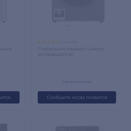
6 отзывов
ушкой
Стиральная машина Gorenje
WPNA84APGW
Нет в наличии
вится
Сообщите когда появится