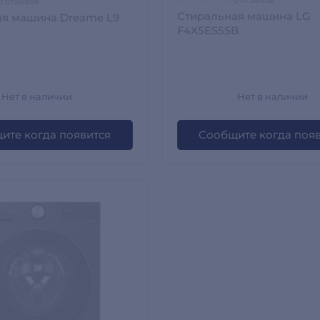
0 отзывов
Стиральная машина LG
ая машина Dreame L9
F4X5ES5SB
Нет в наличии
Нет в наличии
ите когда появится
Сообщите когда поя