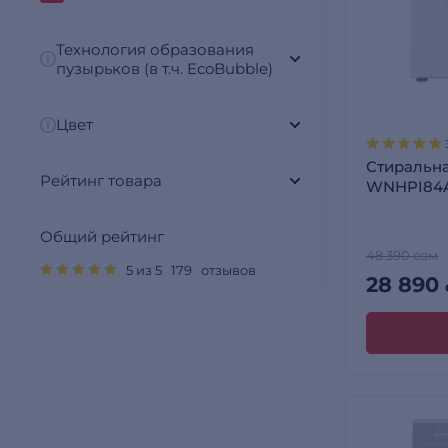
Технология образования
пузырьков (в т.ч. EcoBubble)
Цвет
Стиральна
Рейтинг товара
WNHPI84
Общий рейтинг
48 390 сом
5 из 5 179 отзывов
28 890