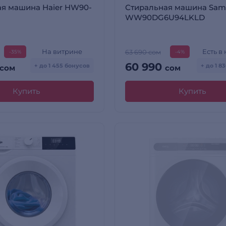
я машина Haier HW90-
Стиральная машина Sam
WW90DG6U94LKLD
На витрине
Есть в
63 690 сом
-35%
-4%
60 990
+ до 1 455 бонусов
+ до 1 8
сом
сом
Купить
Купить