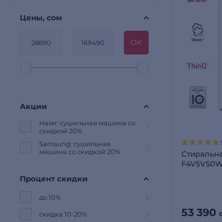
Цены, сом
OК
Акции
Haier: cушильная машина со
1
скидкой 20%
Samsung: cушильная
2
машина со скидкой 20%
Стиральн
F4V5VS0
Процент скидки
до 10%
3
53 390
скидка 10-20%
3