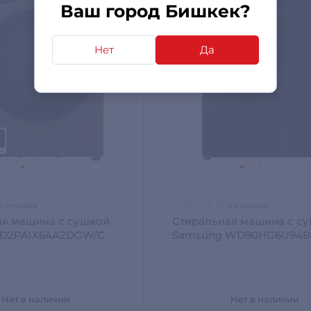
Ваш город Бишкек?
Нет
Да
0 отзывов
0 отзывов
ая машина с сушкой
Стиральная машина с с
WD2PA1X64A2DGW/C
Samsung WD90HG6U94B
Нет в наличии
Нет в наличии