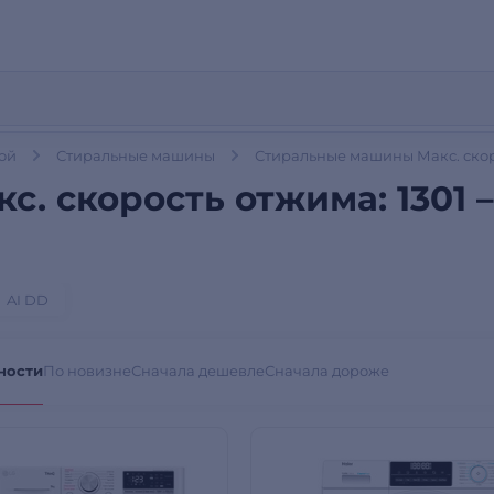
дой
Стиральные машины
Стиральные машины Макс. скоро
 скорость отжима: 1301 –
AI DD
ности
По новизне
Сначала дешевле
Сначала дороже