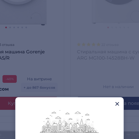
3 отзыва
22 отзыва
я машина Gorenje
Стиральная машина с с
AS/R
ARG MG100-14528BH-W
На витрине
-40%
Нет в наличии
+ до 867 бонусов
сом
Купить
Сообщите когда поя