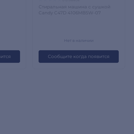
Стиральная машина с сушкой
Candy C47D 4106MBSW-07
Нет в наличии
вится
Сообщите когда появится