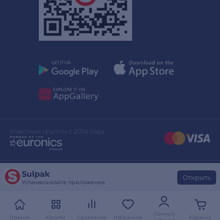
Участник группы с 2014 года
Sulpak
Дизайн сайта
stylepix.net
Открыть
Устанавливайте приложение
Разработка сайта
evinent.com
Личный
Главная
Каталог
Сравнение
Избранное
Корзина