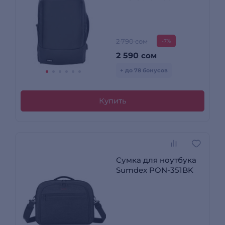
2 790 сом
-7%
2 590
сом
+ до 78 бонусов
Купить
Сумка для ноутбука
Sumdex PON-351BK