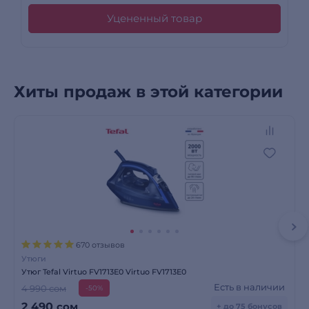
Уцененный товар
Хиты продаж в этой категории
670 отзывов
Утюги
Утюг Tefal Virtuo FV1713E0 Virtuo FV1713E0
Есть в наличии
4 990 сом
-50%
2 490
сом
+ до 75 бонусов