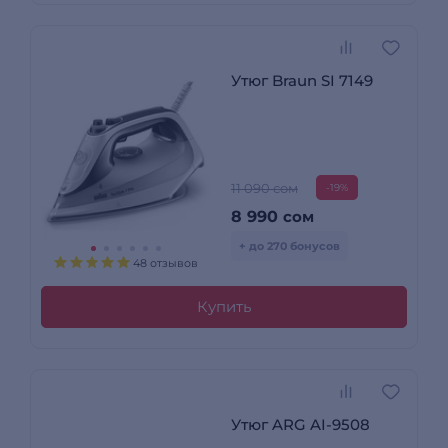
Утюг Braun SI 7149
11 090 сом
-19%
8 990
сом
+ до 270 бонусов
48 отзывов
Купить
Утюг ARG AI-9508