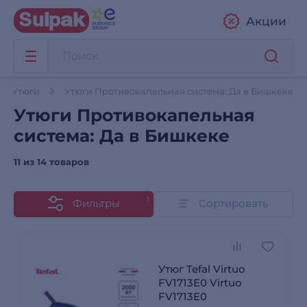
Акции
Утюги
Утюги Противокапельная система: Да в Бишкеке
Утюги Противокапельная
система: Да в Бишкеке
11 из
14 товаров
1
Фильтры
Сортировать
Утюг Tefal Virtuo
FV1713E0 Virtuo
FV1713E0