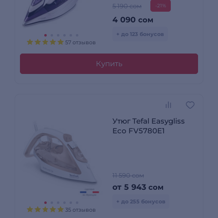
5 190 сом
-21%
4 090
сом
+ до 123 бонусов
57 отзывов
Купить
Утюг Tefal Easygliss
Eco FV5780E1
11 590 сом
от
5 943
сом
+ до 255 бонусов
35 отзывов