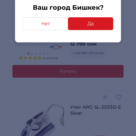
Утюг Tefal Puregliss
Ваш город Бишкек?
FV8082E0
Нет
Да
17 690 сом
-28%
12 790
сом
+ до 384 бонусов
4 отзыва
Купить
Утюг ARG SL-2033D-E
Silver