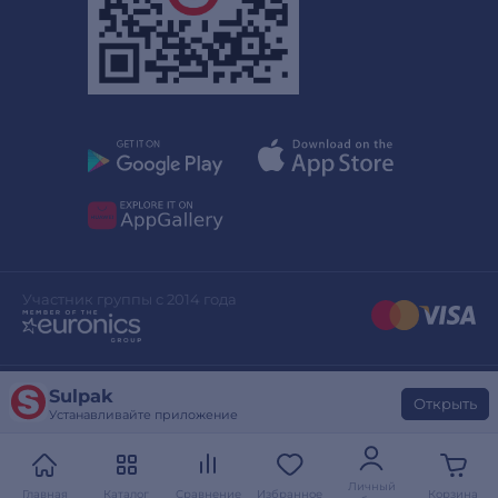
Участник группы с 2014 года
Sulpak
Дизайн сайта
stylepix.net
Открыть
Устанавливайте приложение
Разработка сайта
evinent.com
Личный
Главная
Каталог
Сравнение
Избранное
Корзина