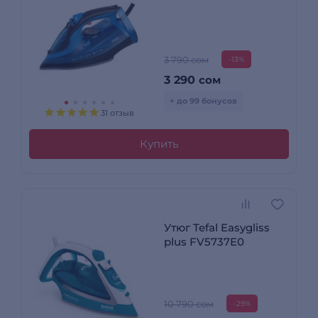
3 790 сом
-13%
3 290
сом
+ до 99 бонусов
31 отзыв
Купить
Утюг Tefal Easygliss
plus FV5737E0
10 790 сом
-29%