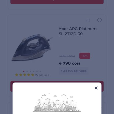
Утюг ARG Platinum
SL-2712D-30
5 890 сом
-19%
4 790
сом
+ до 144 бонусов
22 отзыва
Купить