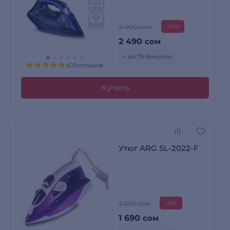
4 990 сом
-50%
2 490
сом
+ до 75 бонусов
670 отзывов
Купить
Утюг ARG SL-2022-F
2 290 сом
-26%
1 690
сом