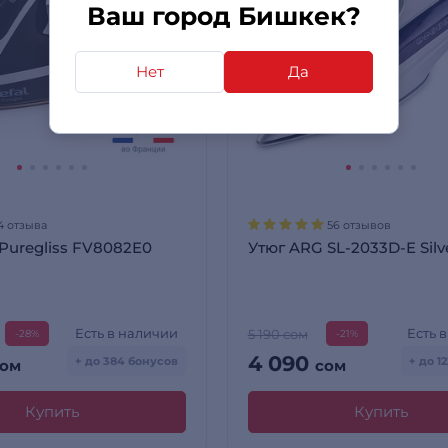
Ваш город Бишкек?
Нет
Да
4 отзыва
56 отзывов
 Puregliss FV8082E0
Утюг ARG SL-2033D-E Silv
Есть в наличии
Есть 
5 190 сом
-28%
-21%
4 090
+ до 384 бонусов
+ до 1
сом
сом
Купить
Купить