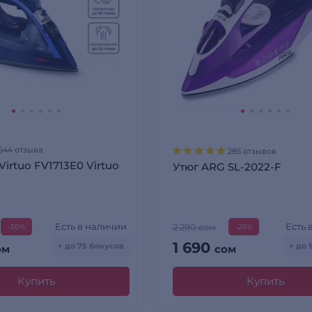
644 отзыва
285 отзывов
 Virtuo FV1713E0 Virtuo
Утюг ARG SL-2022-F
Есть в наличии
Есть 
2 290 сом
-50%
-26%
1 690
+ до 75 бонусов
+ до 
ом
сом
Купить
Купить