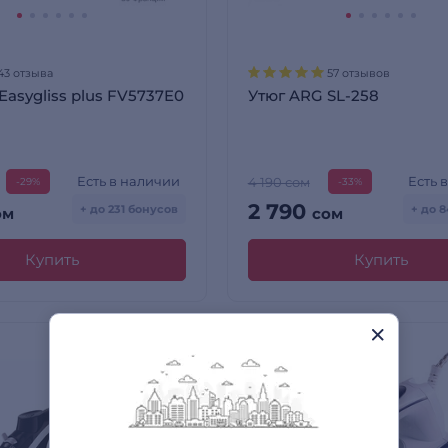
43 отзыва
57 отзывов
 Easygliss plus FV5737E0
Утюг ARG SL-258
Есть в наличии
Есть 
4 190 сом
-29%
-33%
2 790
+ до 231 бонусов
+ до 
ом
сом
Купить
Купить