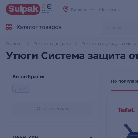
Бишкек
Магазины
Каталог товаров
Главная
Техника для дома
Техника по уходу за одеж
Утюги Система защита о
Вы выбрали:
По популяр
Да
Очистить все
Цены, сом