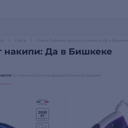
дой
Утюги
Утюги Система защита от накипи: Да в Бишкек
т накипи: Да в Бишкеке
ности
По новизне
Сначала дешевле
Сначала дороже