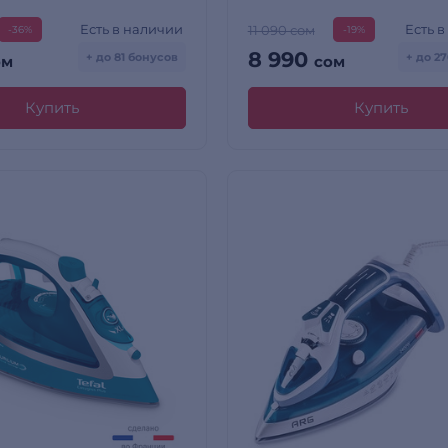
Есть в наличии
Есть 
11 090 сом
-36%
-19%
8 990
+ до 81 бонусов
+ до 2
ом
сом
Купить
Купить