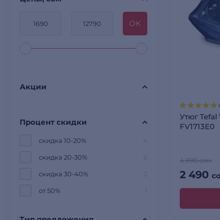
OК
Акции
Утюг Tefal
Процент скидки
FV1713E0
скидка 10-20%
4
скидка 20-30%
6
4 990 сом
2 490
скидка 30-40%
2
с
от 50%
1
Тип предложения