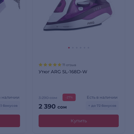
71 отзыв
Утюг ARG SL-168D-W
в наличии
Есть в наличии
3 290 сом
-27%
2 390
51 бонусов
+ до 72 бонусов
сом
Купить