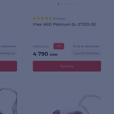
21 отзыв
Утюг ARG Platinum SL-2712D-30
в наличии
Есть в наличии
5 890 сом
-19%
4 790
84 бонусов
+ до 144 бонусов
сом
Купить