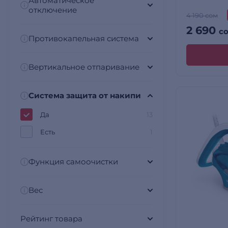
Автоматическое
отключение
4 190 сом
2 690
с
Противокапельная система
Вертикальное отпаривание
Система защита от накипи
Да
13
Есть
1
Функция самоочистки
Вес
Рейтинг товара