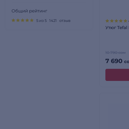
Общий рейтинг
5 из 5 1421 отзыв
Утюг Tefal
10 790 сом
7 690
с