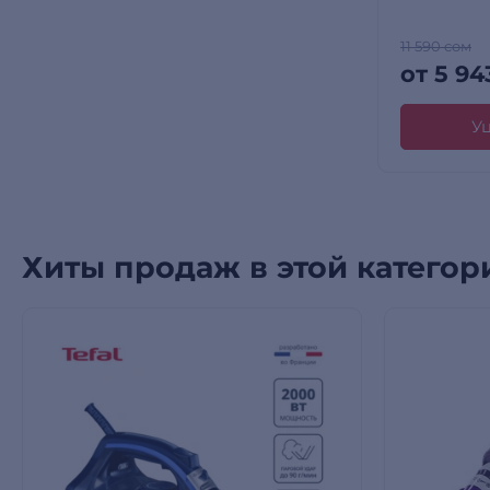
11 590 сом
от
5 94
У
Хиты продаж в этой категор