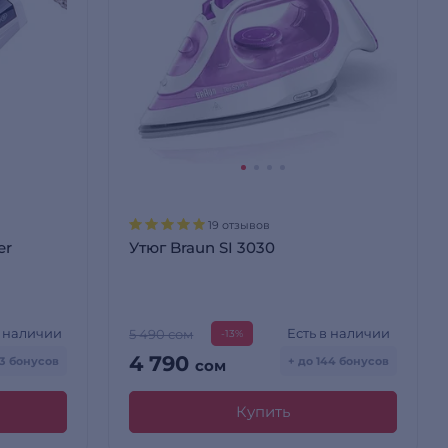
19 отзывов
er
Утюг Braun SI 3030
в наличии
Есть в наличии
5 490 сом
-13%
4 790
23 бонусов
+ до 144 бонусов
сом
Купить