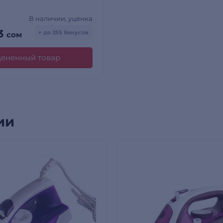
В наличии, уценка
3
+ до 255 бонусов
сом
цененный товар
ии