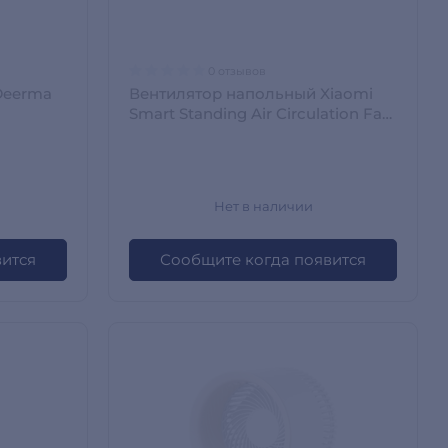
0 отзывов
Deerma
Вентилятор напольный Xiaomi
Smart Standing Air Circulation Fan
Белый
Нет в наличии
вится
Сообщите когда появится