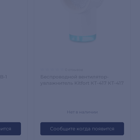
0 отзывов
Беспроводной вентилятор-
увлажнитель Kitfort КТ-417 КТ-417
Нет в наличии
вится
Сообщите когда появится