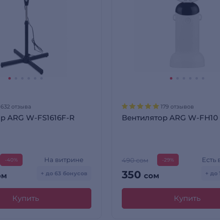
1632 отзыва
179 отзывов
р ARG W-FS1616F-R
Вентилятор ARG W-FH10
На витрине
Есть
490 сом
-40%
-29%
350
+ до 63 бонусов
+ до 
ом
сом
Купить
Купить