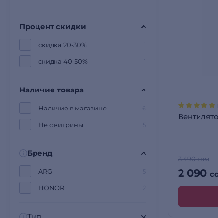
Процент скидки
скидка 20-30%
1
скидка 40-50%
1
Наличие товара
Наличие в магазине
6
Вентилято
Не с витрины
5
Бренд
3 490 сом
2 090
ARG
5
с
HONOR
2
Тип