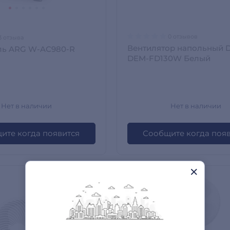
0 отзывов
3 отзыва
Вентилятор напольный 
ль ARG W-AC980-R
DEM-FD130W Белый
Нет в наличии
Нет в наличии
ите когда появится
Сообщите когда поя
ТОВАР ПАРТНЕРА