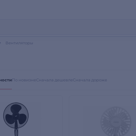
Вентиляторы
ности
По новизне
Сначала дешевле
Сначала дороже