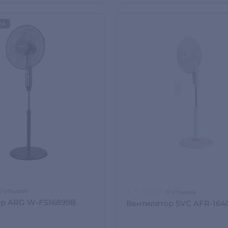
РА
0 отзывов
0 отзывов
ор ARG W-FS16899B
Вентилятор SVC AFR-164