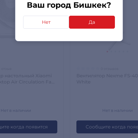
Ваш город Бишкек?
Нет
Да
1 отзыв
0 отзывов
р настольный Xiaomi
Вентилятор Nexme FS-40B-1
top Air Circulation Fan
White
Нет в наличии
Нет в наличии
ите когда появится
Сообщите когда поя