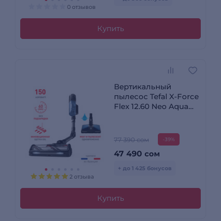
0 отзывов
Купить
Вертикальный
пылесос Tefal X-Force
Flex 12.60 Neo Aqua
TY9LC1WO
77 390 сом
-39%
47 490
сом
+ до 1 425 бонусов
2 отзыва
Купить