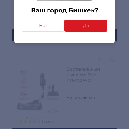
Ваш город Бишкек?
2 отзыва
Нет
Да
Сообщите когда появится
Вертикальный
пылесос Tefal
TY9AC1WO
Нет в наличии
1 отзыв