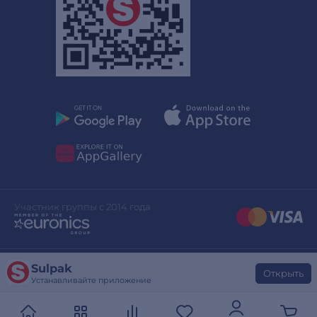
Участник группы с 2014 года
Sulpak
Дизайн сайта
stylepix.net
Открыть
Устанавливайте приложение
Разработка сайта
evinent.com