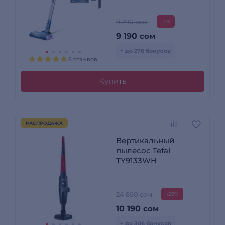
9 290 сом
-1%
9 190
сом
+ до 276 бонусов
6 отзывов
Купить
РАСПРОДАЖА
Вертикальный
пылесос Tefal
TY9133WH
24 690 сом
-59%
10 190
сом
+ до 306 бонусов