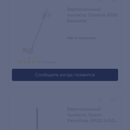
Вертикальный
пылесос Dreame R10S
Essential
Нет в наличии
3 отзыва
Сообщите когда появится
Вертикальный
пылесос Dyson
PencilVac DP20 SV50
Fluffycones 492689-01