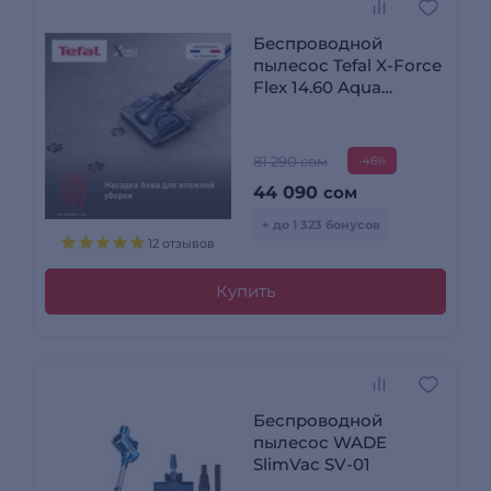
Беспроводной
пылесос Tefal X-Force
Flex 14.60 Aqua
TY99C0WO
81 290 сом
-46%
44 090
сом
+ до 1 323 бонусов
12 отзывов
Купить
Беспроводной
пылесос WADE
SlimVac SV-01