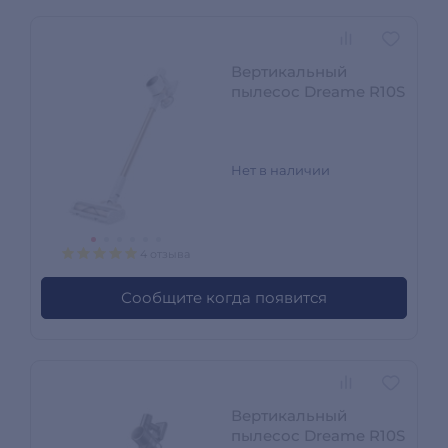
Вертикальный
пылесос Dreame R10S
Нет в наличии
4 отзыва
Сообщите когда появится
Вертикальный
пылесос Dreame R10S