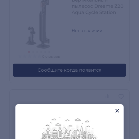
пылесос Dreame Z20
Aqua Cycle Station
Нет в наличии
0 отзывов
Сообщите когда появится
Вертикальный
пылесос Tefal
TY2048F1
Нет в наличии