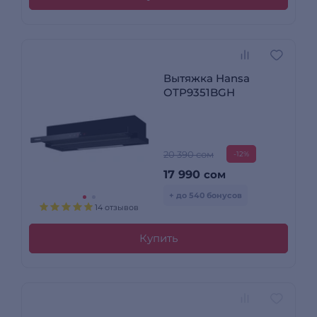
Вытяжка Hansa
OTP9351BGH
20 390 сом
-12%
17 990
сом
+ до 540 бонусов
14 отзывов
Купить