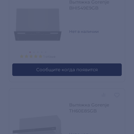
Вытяжка Gorenje
BHI549E9GB
Нет в наличии
1 отзыв
Сообщите когда появится
Вытяжка Gorenje
TH60E8SGB