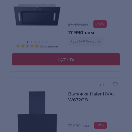
27 190 сом
-34%
17 990
сом
+ до 540 бонусов
35 отзывов
Купить
Вытяжка Haier HVX-
W672GB
22 090 сом
-31%