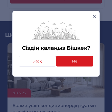
Шолу мен жаңа өнімдер
Сіздің қалаңыз Бішкек?
Жоқ
Иә
30.07.26
Бөлме үшін кондиционердің қуатын
қалай есептеу керек