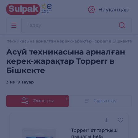
Науқандар
сүй техникасына арналған керек-жарақтар Topperr в Бішкекте
Асүй техникасына арналған
керек-жарақтар Topperr в
Бішкекте
3 из
19 Тауар
1
Фильтры
Сұрыптау
Topperr ет тартқыш
пышағы 1605