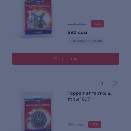
1 490 сом
-60%
590
сом
+ 18 бонусқа дейін
Сатып алу
Topperr ет тартқыш
торы 1607
890 сом
-22%