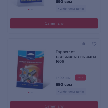
690
сом
+ 21 бонусқа дейін
Сатып алу
Topperr ет
тартқыштың пышағы
1606
1 490 сом
-54%
690
сом
+ 21 бонусқа дейін
Сатып алу