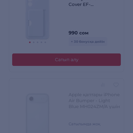
Cover EF-
OA166TLEGRU
Көгілдір үшін
990
сом
+ 30 бонусқа дейін
Сатып алу
Apple қаптары iPhone
Air Bumper - Light
Blue MH024ZM/A үшін
Сатылымда жоқ