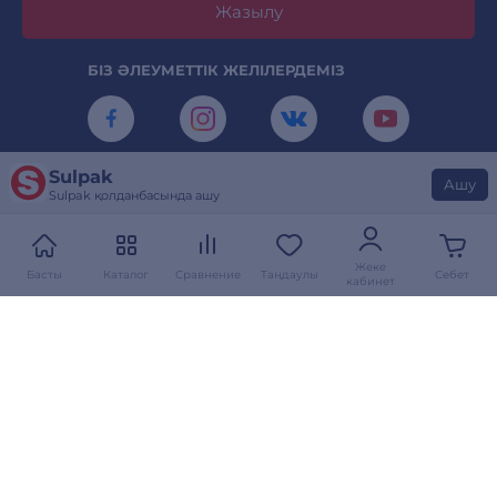
Жазылу
БІЗ ӘЛЕУМЕТТІК ЖЕЛІЛЕРДЕМІЗ
Sulpak
КАМЕРАНЫ ТУРАЛАҢЫЗ ЖӘНЕ SULPAK
Ашу
Sulpak қолданбасында ашу
ҚОЛДАНБАСЫН ЖҮКТЕП АЛЫҢЫЗ
Жеке
Басты
Каталог
Сравнение
Таңдаулы
Себет
кабинет