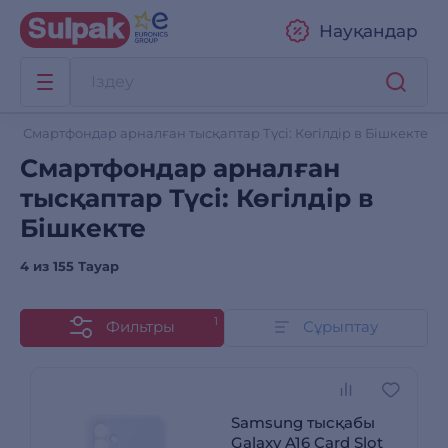
Науқандар
Смартфондар арналған тысқаптар Түсі: Көгілдір в Бішкекте
Смартфондар арналған
тысқаптар Түсі: Көгілдір в
Бішкекте
4 из
155 Тауар
1
Фильтры
Сұрыптау
Samsung тысқабы
Galaxy A16 Card Slot