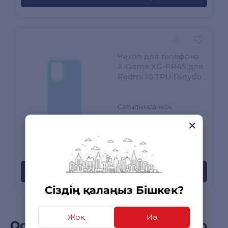
Чехол для телефона
X-Game XG-PR45 для
Redmi 10 TPU Голубой
XG-PR45
Сатылымда жоқ
Пайда болған кезде хабарлаңыз
Сіздің қалаңыз Бішкек?
Жоқ
Иә
Осы санаттағы бестселлерлер