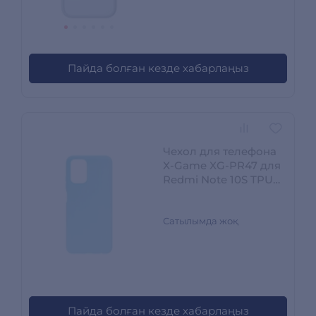
Пайда болған кезде хабарлаңыз
Чехол для телефона
X-Game XG-PR47 для
Redmi Note 10S TPU
Голубой XG-PR47
Сатылымда жоқ
Пайда болған кезде хабарлаңыз