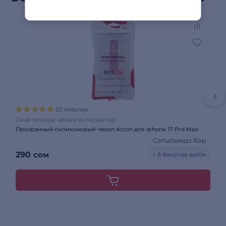
20 пікірлер
Смартфондар арналған тысқаптар
Прозрачный силиконовый чехол Acron для Iphone 17 Pro Max
Сатылымда бар
290
сом
+ 9 бонусқа дейін