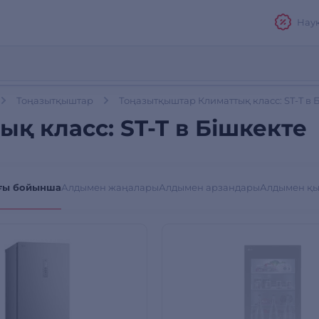
Нау
Тоңазытқыштар
Тоңазытқыштар Климаттық класс: ST-T в 
қ класс: ST-T в Бішкекте
ғы бойынша
Алдымен жаңалары
Алдымен арзандары
Алдымен қ