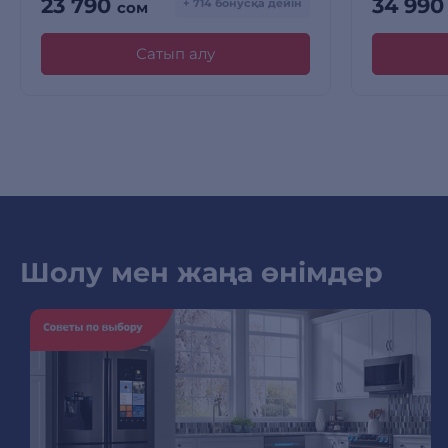
23 790
34 99
+ 714 бонусқа дейін
сом
Сатып алу
Шолу мен жаңа өнімдер