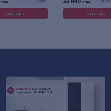
0
33 890
дейін
+ 1 017 б
сом
сом
Сатып алу
Сатып алу