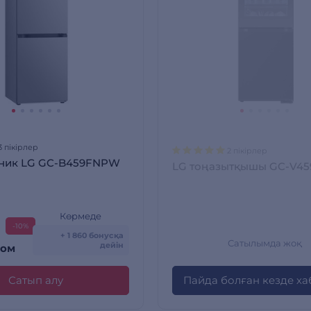
3 пікірлер
2 пікірлер
ник LG GC-B459FNPW
LG тоңазытқышы GC-V4
Көрмеде
-10%
+ 1 860 бонусқа
Сатылымда жоқ
дейін
сом
Сатып алу
Пайда болған кезде х