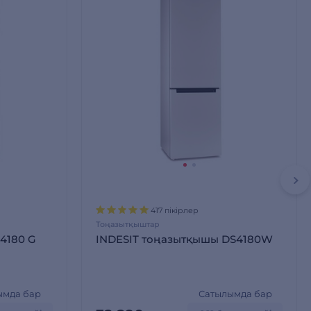
417 пікірлер
Тоңазытқыштар
 4180 G
INDESIT тоңазытқышы DS4180W
ымда бар
Сатылымда бар