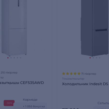
210 пікірлер
71 пікірлер
тар
Тоңазытқыштар
ңазытқышы CEF535AWD
Холодильник Indesit DS
Көрмеде
Сатыл
-30%
+ 1 050 бонусқа