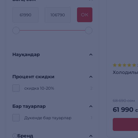
OК
Науқандар
Холодиль
Процент скидки
скидка 10-20%
2
68 690 сом
Бар тауарлар
61 990
Дүкенде бар тауарлар
1
Бренд