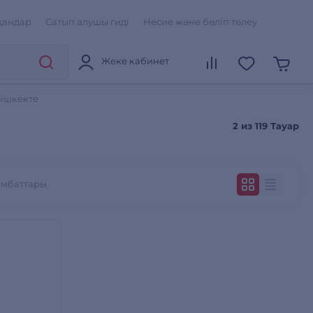
қандар
Сатып алушы гиді
Несие және бөліп төлеу
Жеке кабинет
Бішкекте
2 из
119 Тауар
ымбаттары