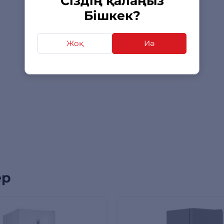
Сіздің қалаңыз
Бішкек?
Жоқ
Иә
ер