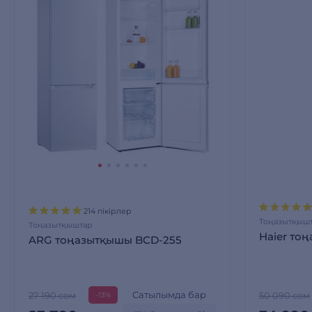
214 пікірлер
Тоңазытқыш
Тоңазытқыштар
Haier то
ARG тоңазытқышы BCD-255
Сатылымда бар
27 190 сом
50 090 сом
-13%