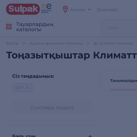
Бішкек
Дүкендер
Тауарлардың
каталогы
Басты
Асүйге арналған техника
Ірі асүйлік техника
Тоңазытқыштар Климатты
Сіз таңдадыңыз:
Танымалды
ST-T
Сүзгілерді тазарту
Баға, сом