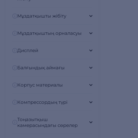
Мұздатқышты жібіту
Мұздатқыштың орналасуы
Дисплей
Балғындық аймағы
Корпус материалы
Компрессордың түрі
Тоңазытқыш
камерасындағы сөрелер