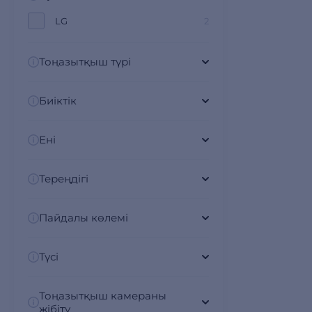
LG
2
Тоңазытқыш түрі
Биіктік
Ені
Тереңдігі
Пайдалы көлемі
Түсі
Тоңазытқыш камераны
жібіту