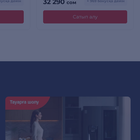
32 290
онусқа дейін
+ 969 бонусқа дейін
сом
Сатып алу