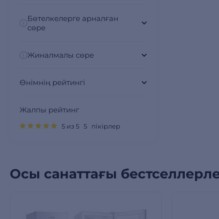
Бөтелкелерге арналған
сөре
Жиналмалы сөре
Өнімнің рейтингі
Жалпы рейтинг
5 из 5 5 пікірлер
Осы санаттағы бестселлерл