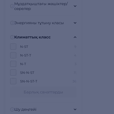
Мұздатқыштағы жәшіктер/
сөрелер
Энергияны тұтыну класы
Климаттық класс
N-ST
9
N-ST-T
4
N-T
3
SN-N-ST
11
SN-N-ST-T
36
Барлық санаттарды
Шу деңгейі