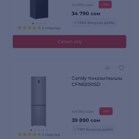
41 590 сом
-16%
34 790
сом
+ 1 044 бонусқа дейін
6 пікірлер
Сатып алу
Candy тоңазытқышы
CFN6200SD
44 190 сом
-10%
39 890
сом
+ 1 197 бонусқа дейін
2 пікірлер