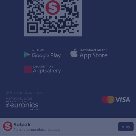
2014-тен бергі топ
қатысушысы
Sulpak
Сайттың дизайны
stylepix.net
Ашу
Sulpak қолданбасында ашу
Сайтты әзірлеген
evinent.com