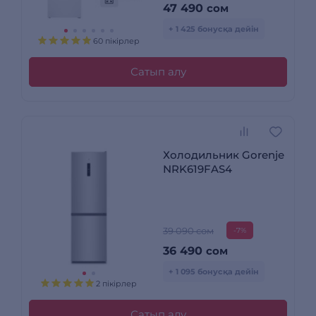
47 490
сом
+ 1 425 бонусқа дейін
60 пікірлер
Сатып алу
Холодильник Gorenje
NRK619FAS4
39 090 сом
-7%
36 490
сом
+ 1 095 бонусқа дейін
2 пікірлер
Сатып алу