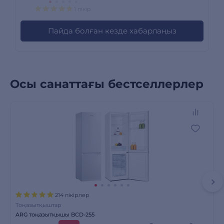
1 пікір
Пайда болған кезде хабарлаңыз
Осы санаттағы бестселлерлер
214 пікірлер
Тоңазытқыштар
ARG тоңазытқышы BCD-255