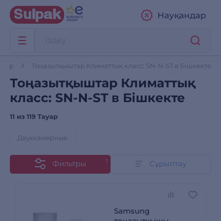
Науқандар
штар
Тоңазытқыштар Климаттық класс: SN-N-ST в Бішкекте
Тоңазытқыштар Климаттық
класс: SN-N-ST в Бішкекте
11 из
119 Тауар
Двухкамерные
1
Фильтры
Сұрыптау
Samsung
тоңазытқышы