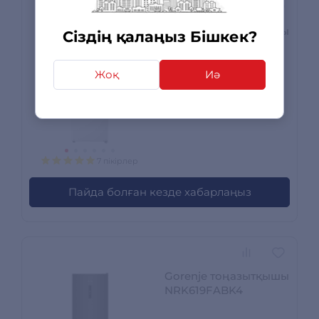
Gorenje тоңазытқышы
Сіздің қалаңыз Бішкек?
NRK41814W4I
Жоқ
Иә
Сатылымда жоқ
7 пікірлер
Пайда болған кезде хабарлаңыз
Gorenje тоңазытқышы
NRK619FABK4