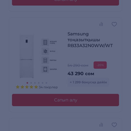
Samsung
тоңазытқышы
RB33A32N0WW/WT
54 290 сом
-20%
43 290
сом
+ 1 299 бонусқа дейін
34 пікірлер
Сатып алу