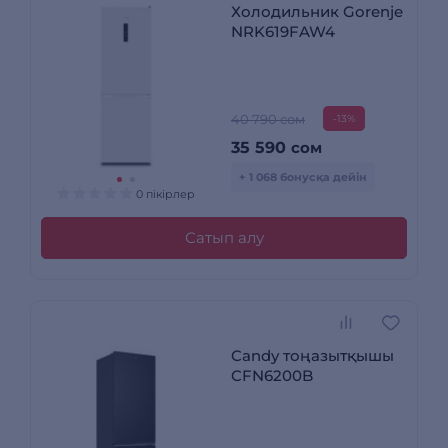
Холодильник Gorenje
NRK619FAW4
40 790 сом
-13%
35 590
сом
+ 1 068 бонусқа дейін
0 пікірлер
Сатып алу
Candy тоңазытқышы
CFN6200B