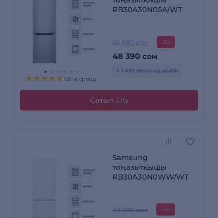
RB30A30N0SA/WT
50 090 сом
-3%
48 390
сом
+ 1 452 бонусқа дейін
68 пікірлер
Сатып алу
Samsung
тоңазытқышы
RB30A30N0WW/WT
49 290 сом
-4%