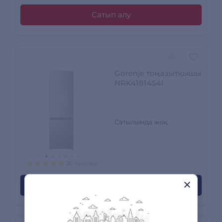
Сатып алу
Gorenje тоңазытқышы
NRK41814S4I
Сатылымда жоқ
20 пікірлер
Пайда болған кезде хабарлаңыз