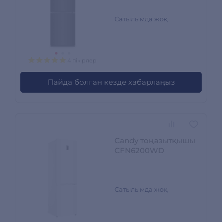
Сатылымда жоқ
4 пікірлер
Пайда болған кезде хабарлаңыз
Candy тоңазытқышы
CFN6200WD
Сатылымда жоқ