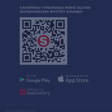
КАМЕРАНЫ ТУРАЛАҢЫЗ ЖӘНЕ SULPAK
ҚОЛДАНБАСЫН ЖҮКТЕП АЛЫҢЫЗ
2014-тен бергі топ