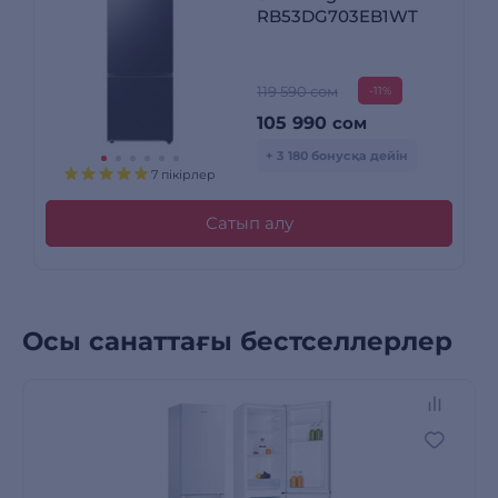
RB53DG703EB1WT
119 590 сом
-11%
105 990
сом
+ 3 180 бонусқа дейін
7 пікірлер
Сатып алу
Осы санаттағы бестселлерлер