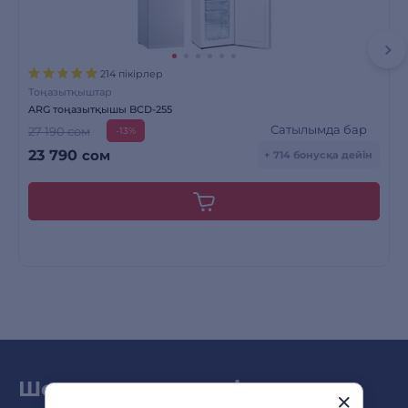
214 пікірлер
Тоңазытқыштар
ARG тоңазытқышы BCD-255
Сатылымда бар
27 190 сом
-13%
23 790
сом
+ 714 бонусқа дейін
Шолу мен жаңа өнімдер