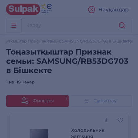
Науқандар
ңазытқыштар Признак семьи: SAMSUNG/RB53DG703 в Бішкекте
Тоңазытқыштар Признак
семьи: SAMSUNG/RB53DG703
в Бішкекте
1 из
119 Тауар
1
Фильтры
Сұрыптау
Холодильник
Samsung