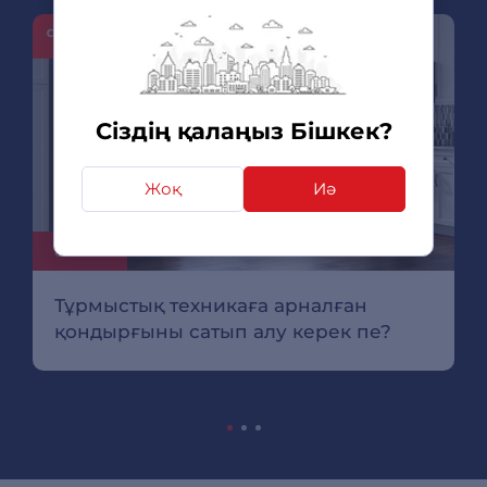
Сіздің қалаңыз Бішкек?
Жоқ
Иә
09.11.22
Тұрмыстық техникаға арналған
қондырғыны сатып алу керек пе?