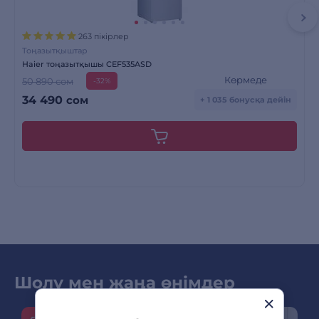
263 пікірлер
Тоңазытқыштар
Haier тоңазытқышы CEF535ASD
Көрмеде
50 890 сом
-32%
34 490
сом
+ 1 035 бонусқа дейін
Шолу мен жаңа өнімдер