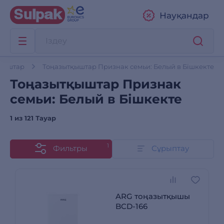
Науқандар
қыштар
Тоңазытқыштар Признак семьи: Белый в Бішкекте
Тоңазытқыштар Признак
семьи: Белый в Бішкекте
1 из
121 Тауар
1
Фильтры
Сұрыптау
ARG тоңазытқышы
BCD-166