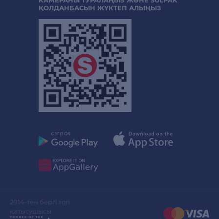
ҚОЛДАНБАСЫН ЖҮКТЕП АЛЫҢЫЗ
2014-тен бергі топ
қатысушысы