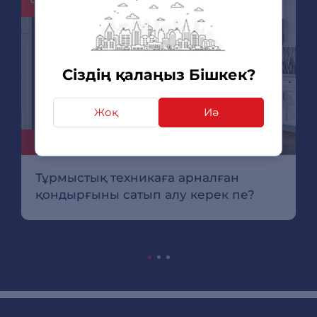
Сіздің қалаңыз Бішкек?
Жоқ
Иә
09.11.22
Тұрмыстық техникаға арналған
қондырғыны сатып алу керек пе?