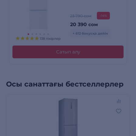
23 790 сом
-14%
20 390
сом
+ 612 бонусқа дейін
138 пікірлер
Сатып алу
Осы санаттағы бестселлерлер