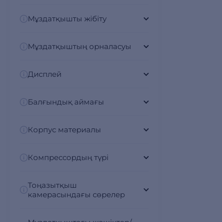
Мұздатқышты жібіту
Мұздатқыштың орналасуы
Дисплей
Балғындық аймағы
Корпус материалы
Компрессордың түрі
Тоңазытқыш
камерасындағы сөрелер