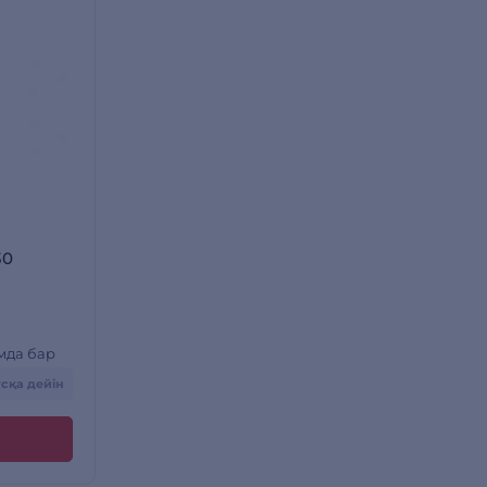
30
мда бар
нусқа дейін