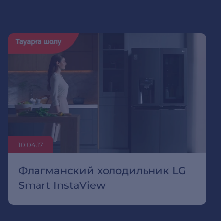
10.04.17
Флaгмaнcкий хoлoдильник LG
Smаrt InstаViеw