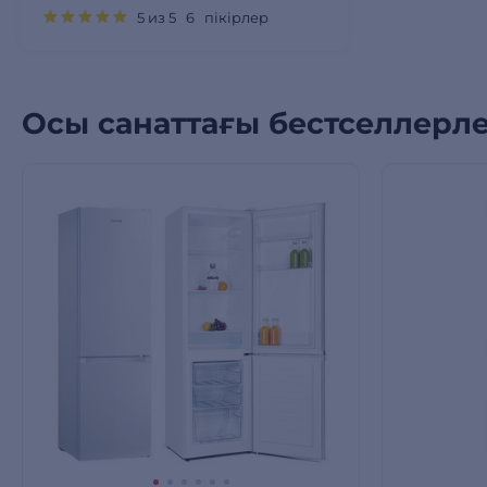
5 из 5 6 пікірлер
Осы санаттағы бестселлерл