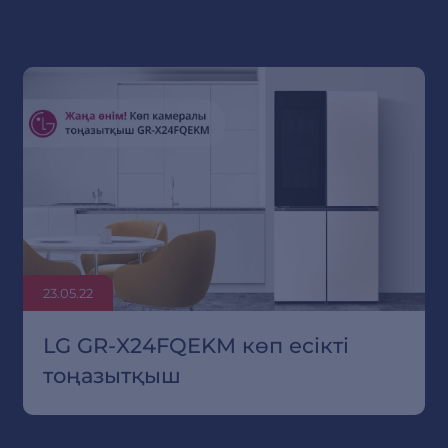
23.05.22
LG GR-X24FQEKM көп есікті
тоңазытқыш