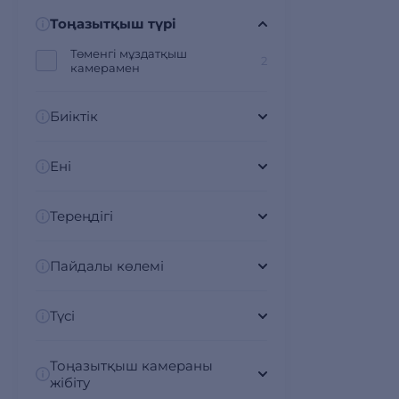
Тоңазытқыш түрі
Төменгі мұздатқыш
2
камерамен
Биіктік
Ені
Тереңдігі
Пайдалы көлемі
Түсі
Тоңазытқыш камераны
жібіту