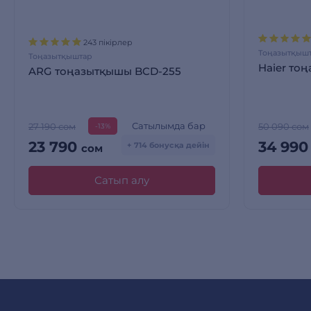
243 пікірлер
Тоңазытқыш
Тоңазытқыштар
Haier то
ARG тоңазытқышы BCD-255
Сатылымда бар
27 190 сом
50 090 сом
-13%
23 790
34 99
+ 714 бонусқа дейін
сом
Сатып алу