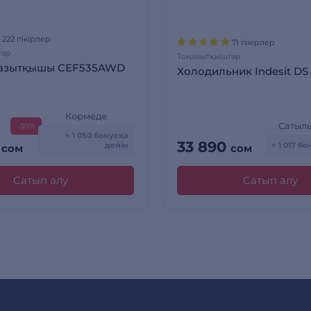
222 пікірлер
71 пікірлер
тар
Тоңазытқыштар
ңазытқышы CEF535AWD
Холодильник Indesit DS
Көрмеде
Сатыл
-30%
+ 1 050 бонусқа
0
33 890
дейін
+ 1 017 б
сом
сом
Сатып алу
Сатып алу