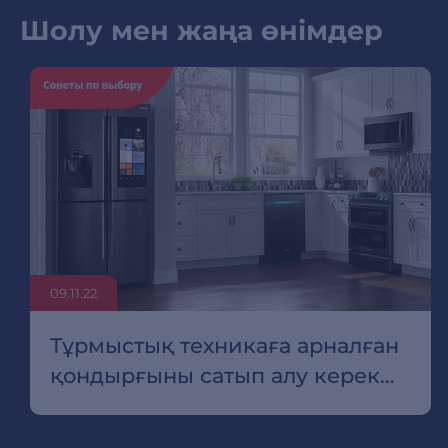
Шолу мен жаңа өнімдер
09.11.22
Тұрмыстық техникаға арналған
қондырғыны сатып алу керек
пе?