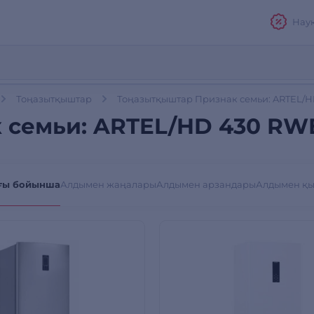
Нау
Тоңазытқыштар
Тоңазытқыштар Признак семьи: ARTEL/H
 семьи: ARTEL/HD 430 RWE
ғы бойынша
Алдымен жаңалары
Алдымен арзандары
Алдымен қ