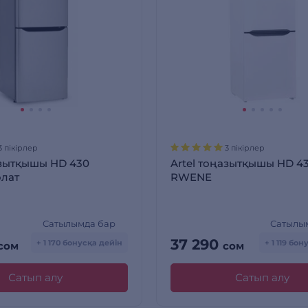
3 пікірлер
3 пікірлер
азытқышы HD 430
Artel тоңазытқышы HD 4
лат
RWENЕ
Сатылымда бар
Сатылы
37 290
+ 1 170 бонусқа дейін
+ 1 119 бо
сом
сом
Сатып алу
Сатып алу