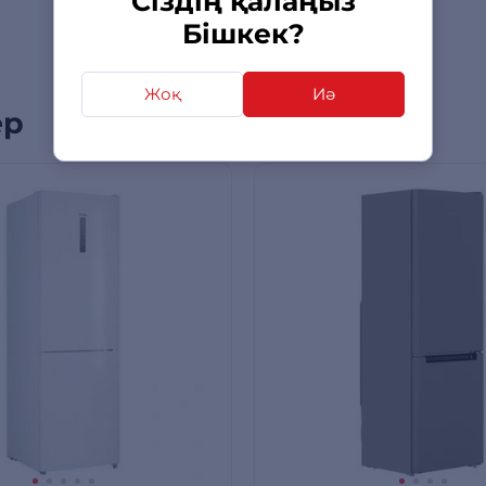
Сіздің қалаңыз
Бішкек?
Жоқ
Иә
ер