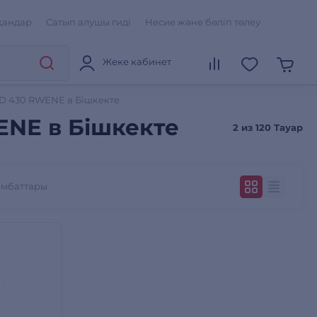
қандар
Сатып алушы гиді
Несие және бөліп төлеу
Жеке кабинет
D 430 RWENЕ в Бішкекте
NЕ в Бішкекте
2 из
120 Тауар
ымбаттары