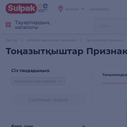
Бішкек
Дүкендер
Тауарлардың
каталогы
Басты
Асүйге арналған техника
Ірі асүйлік техника
Тоңазытқыштар Признак
Сіз таңдадыңыз:
Танымалды
ARTEL/HD 430 RWENЕ
Сүзгілерді тазарту
Баға, сом