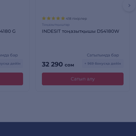
418 пікірлер
Тоңазытқыштар
 4180 G
INDESIT тоңазытқышы DS4180W
ымда бар
Сатылымда бар
32 290
онусқа дейін
+ 969 бонусқа дейін
сом
Сатып алу