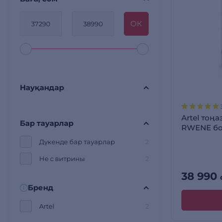
OК
Науқандар
Artel тоң
Бар тауарлар
RWENЕ бо
Дүкенде бар тауарлар
2
Не с витрины
2
38 990
Бренд
Artel
2