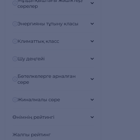
Мұздатқыштағы жәшіктер/
сөрелер
Энергияны тұтыну класы
Климаттық класс
Шу деңгейі
Бөтелкелерге арналған
сөре
Жиналмалы сөре
Өнімнің рейтингі
Жалпы рейтинг