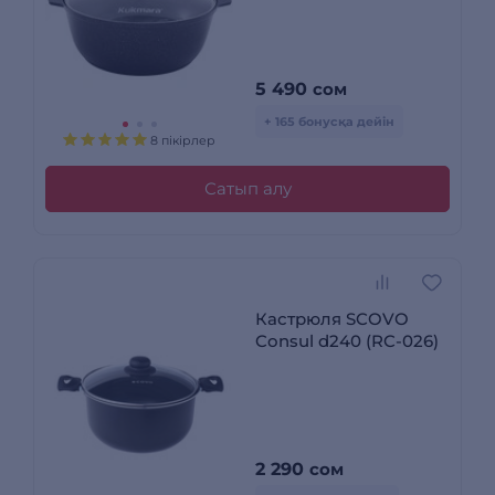
мрамор
5 490
сом
+ 165 бонусқа дейін
8 пікірлер
Сатып алу
Кастрюля SCOVO
Consul d240 (RC-026)
2 290
сом