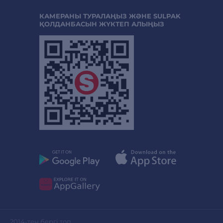
КАМЕРАНЫ ТУРАЛАҢЫЗ ЖӘНЕ SULPAK
ҚОЛДАНБАСЫН ЖҮКТЕП АЛЫҢЫЗ
2014-тен бергі топ