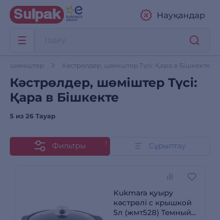
Науқандар
ер, шөміштер
Кәстрөлдер, шөміштер Түсі: Қара в Бішкекте
Кәстрөлдер, шөміштер Түсі:
Қара в Бішкекте
5 из
26 Тауар
1
Фильтры
Сұрыптау
Kukmara қуыру
кәстрөлі с крышкой
5л (жмт528) Темный