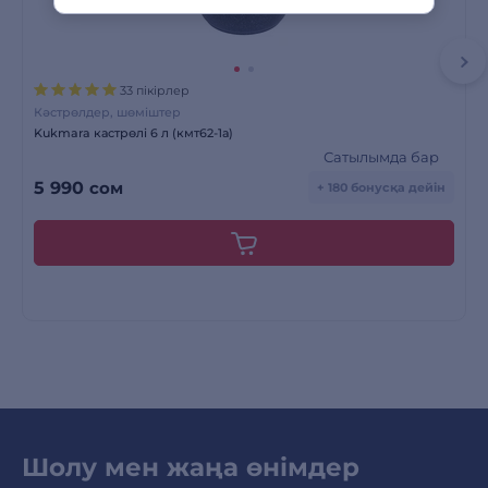
33 пікірлер
Кәстрөлдер, шөміштер
Kukmara кастрөлі 6 л (кмт62-1а)
Сатылымда бар
5 990
сом
+ 180 бонусқа дейін
Шолу мен жаңа өнімдер