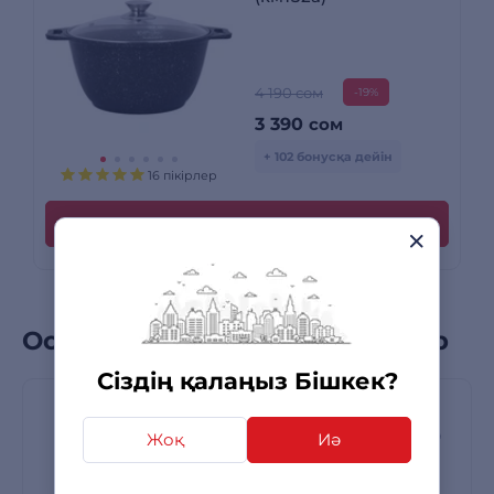
4 190 сом
-19%
3 390
сом
+ 102 бонусқа дейін
16 пікірлер
Сатып алу
Осы санаттағы бестселлерлер
Сіздің қалаңыз Бішкек?
Жоқ
Иә