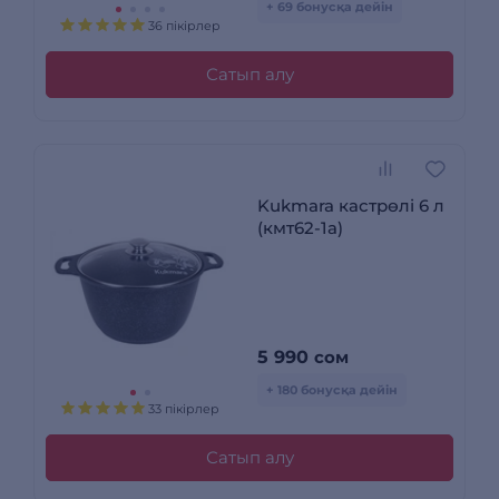
+ 69 бонусқа дейін
36 пікірлер
Сатып алу
Kukmara кастрөлі 6 л
(кмт62-1а)
5 990
сом
+ 180 бонусқа дейін
33 пікірлер
Сатып алу