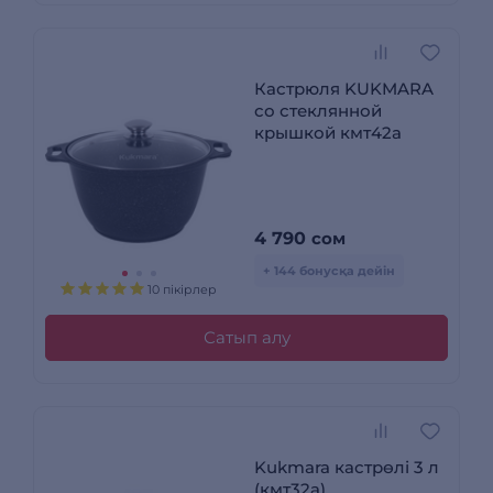
Кастрюля KUKMARA
со стеклянной
крышкой кмт42а
4 790
сом
+ 144 бонусқа дейін
10 пікірлер
Сатып алу
Kukmara кастрөлі 3 л
(кмт32а)