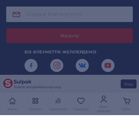
Жазылу
БІЗ ӘЛЕУМЕТТІК ЖЕЛІЛЕРДЕМІЗ
Sulpak
КАМЕРАНЫ ТУРАЛАҢЫЗ ЖӘНЕ SULPAK
Ашу
Sulpak қолданбасында ашу
ҚОЛДАНБАСЫН ЖҮКТЕП АЛЫҢЫЗ
Жеке
Басты
Каталог
Сравнение
Таңдаулы
Себет
кабинет