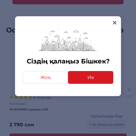
Осы санаттағы бестселлерлер
Сіздің қалаңыз Бішкек?
Жоқ
Иә
6 пікірлер
Қазандар
KUKMARA қазаны к45
Сатылымда бар
2 790
сом
+ 84 бонусқа дейін