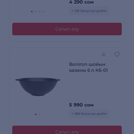
4 290
сом
+ 129 бонусқа дейін
Сатып алу
Boniron шойын
қазаны 6 л К6-01
5 990
сом
+ 180 бонусқа дейін
Сатып алу