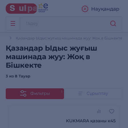
Науқандар
дар
Қазандар Ыдыс жуғыш машинада жуу: Жоқ в Бішкекте
Қазандар Ыдыс жуғыш
машинада жуу: Жоқ в
Бішкекте
3 из
8 Тауар
1
Фильтры
Сұрыптау
KUKMARA қазаны к45