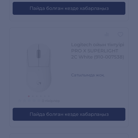
Пайда болған кезде хабарлаңыз
Logitech ойын тінтуірі
PRO X SUPERLIGHT
2C White (910-007538)
Сатылымда жоқ
0 пікірлер
Пайда болған кезде хабарлаңыз