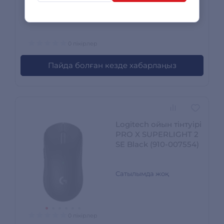
Сатылымда жоқ
0 пікірлер
Пайда болған кезде хабарлаңыз
Logitech ойын тінтуірі
PRO X SUPERLIGHT 2
SE Black (910-007554)
Сатылымда жоқ
0 пікірлер