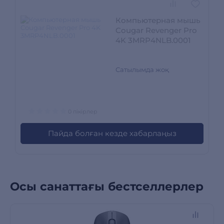
Компьютерная мышь
Cougar Revenger Pro
4K 3MRP4NLB.0001
Сатылымда жоқ
0 пікірлер
Пайда болған кезде хабарлаңыз
Осы санаттағы бестселлерлер