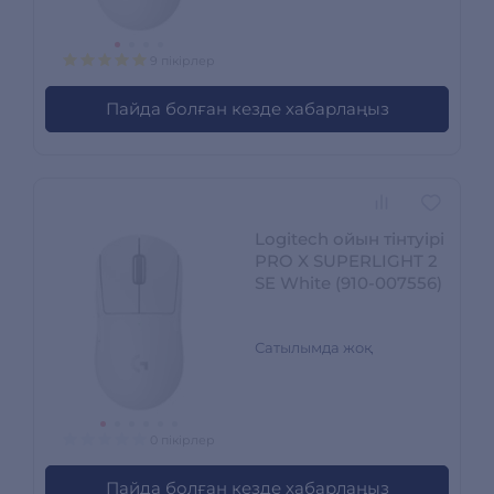
9 пікірлер
Пайда болған кезде хабарлаңыз
Logitech ойын тінтуірі
PRO X SUPERLIGHT 2
SE White (910-007556)
Сатылымда жоқ
0 пікірлер
Пайда болған кезде хабарлаңыз