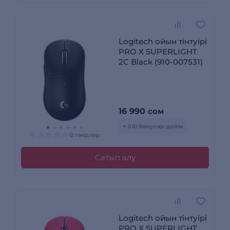
Logitech ойын тінтуірі
PRO X SUPERLIGHT
2C Black (910-007531)
16 990
сом
+ 510 бонусқа дейін
0 пікірлер
Сатып алу
Logitech ойын тінтуірі
PRO X SUPERLIGHT