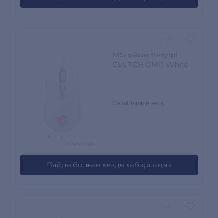
MSI ойын тінтуірі
CLUTCH GM11 White
Сатылымда жоқ
0 пікірлер
Пайда болған кезде хабарлаңыз