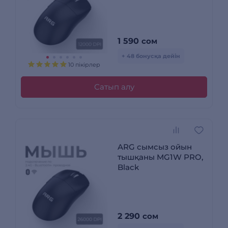
1 590
сом
+ 48 бонусқа дейін
10 пікірлер
Сатып алу
ARG сымсыз ойын
тышқаны MG1W PRO,
Black
2 290
сом