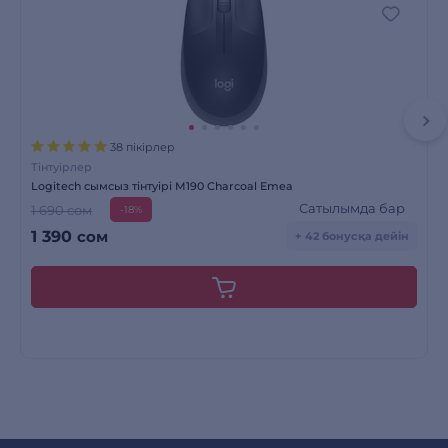
38 пікірлер
Тінтуірлер
Logitech сымсыз тінтуірі M190 Charcoal Emea
Сатылымда бар
1 690 сом
-18%
1 390
сом
+ 42 бонусқа дейін