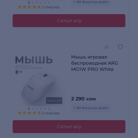
+ 69 бонусқа дейін
2 пікірлер
Сатып алу
Мышь игровая
беспроводная ARG
MG1W PRO White
2 290
сом
+ 69 бонусқа дейін
3 пікірлер
Сатып алу