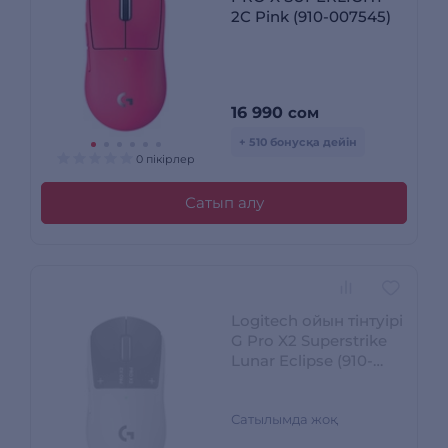
2C Pink (910-007545)
16 990
сом
+ 510 бонусқа дейін
0 пікірлер
Сатып алу
Logitech ойын тінтуірі
G Pro X2 Superstrike
Lunar Eclipse (910-
007776)
Сатылымда жоқ