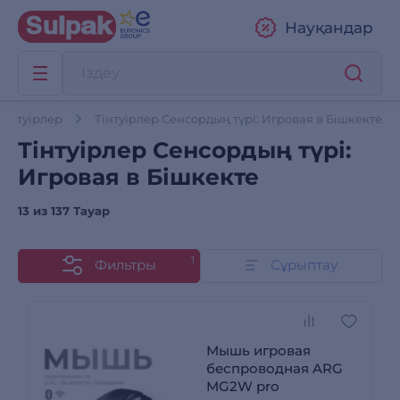
Науқандар
Тінтуірлер
Тінтуірлер Сенсордың түрі: Игровая в Бішкекте
Тінтуірлер Сенсордың түрі:
Игровая в Бішкекте
13 из
137 Тауар
1
Фильтры
Сұрыптау
Мышь игровая
беспроводная ARG
MG2W pro