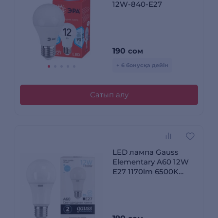
12W-840-E27
190
сом
+ 6 бонусқа дейін
Сатып алу
LED лампа Gauss
Elementary A60 12W
E27 1170lm 6500K
23232