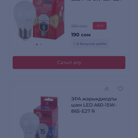
290 сом
-34%
190
сом
+ 6 бонусқа дейін
Сатып алу
ЭРА жарықдиодты
шам LED A60-15W-
865-E27 R