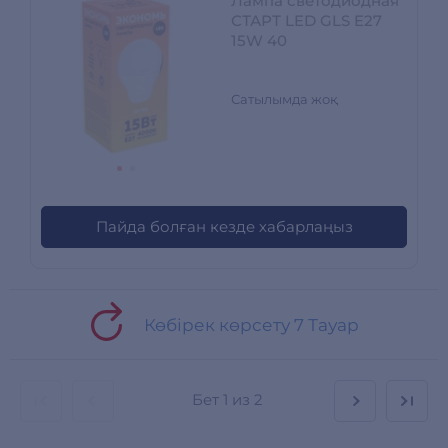
Лампа светодиодная
СТАРТ LED GLS E27
15W 40
Сатылымда жоқ
Пайда болған кезде хабарлаңыз
Көбірек көрсету 7 Тауар
Бет
1 из 2