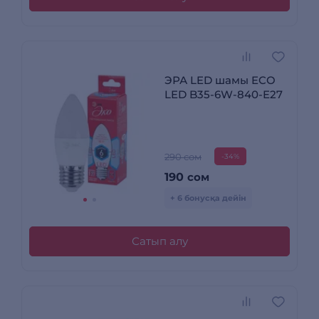
ЭРА LED шамы ECO
LED B35-6W-840-E27
290 сом
-34%
190
сом
+ 6 бонусқа дейін
Сатып алу