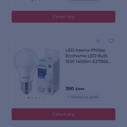
Сатып алу
LED лампа Philips
Ecohome LED Bulb
15W 1450lm E27865
RCA
390
сом
+ 12 бонусқа дейін
Сатып алу