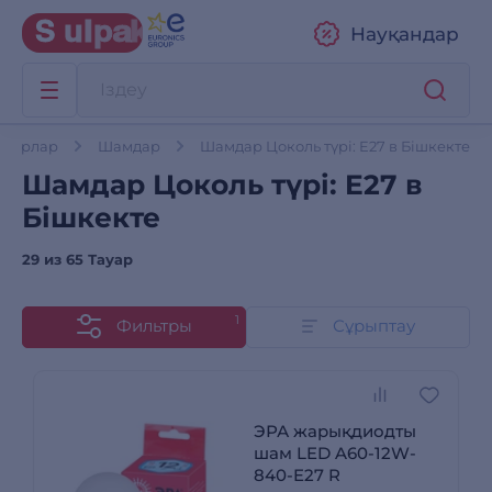
Науқандар
тауарлар
Шамдар
Шамдар Цоколь түрі: E27 в Бішкекте
Шамдар Цоколь түрі: E27 в
Бішкекте
29 из
65 Тауар
1
Фильтры
Сұрыптау
ЭРА жарықдиодты
шам LED A60-12W-
840-E27 R