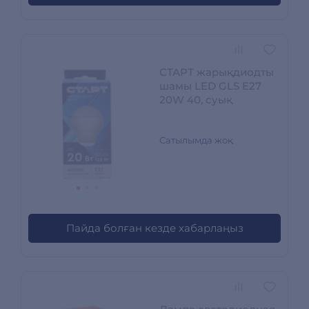
СТАРТ жарықдиодты
шамы LED GLS E27
20W 40, суық
Сатылымда жоқ
Пайда болған кезде хабарлаңыз