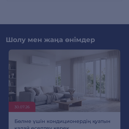
Шолу мен жаңа өнімдер
30.07.26
Бөлме үшін кондиционердің қуатын
қалай есептеу керек