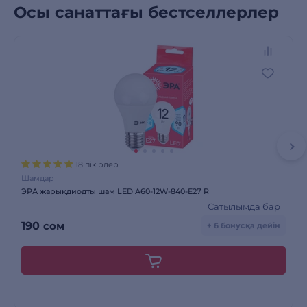
Осы санаттағы бестселлерлер
18 пікірлер
Шамдар
ЭРА жарықдиодты шам LED A60-12W-840-E27 R
Сатылымда бар
190
сом
+ 6 бонусқа дейін