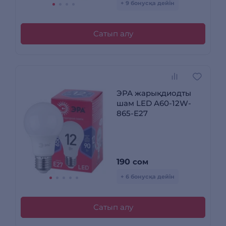
+ 9 бонусқа дейін
Сатып алу
ЭРА жарықдиодты
шам LED A60-12W-
865-E27
190
сом
+ 6 бонусқа дейін
Сатып алу