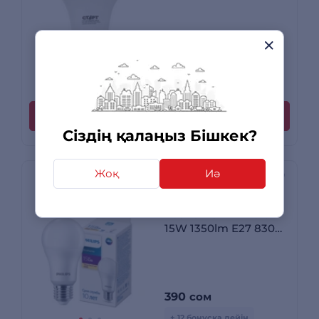
290
сом
+ 9 бонусқа дейін
Сатып алу
Сіздің қалаңыз Бішкек?
Жоқ
Иә
LED лампа Philips
Ecohome LED Bulb
15W 1350lm E27 830
RCA
390
сом
+ 12 бонусқа дейін