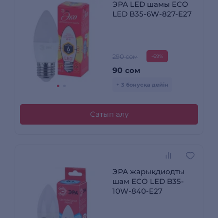
ЭРА LED шамы ECO
LED B35-6W-827-E27
290 сом
-69%
90
сом
+ 3 бонусқа дейін
Сатып алу
ЭРА жарықдиодты
шам ECO LED B35-
10W-840-E27