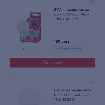
ЭРА жарықдиодты
шам ECO LED P45-
10W-840-E27
190
сом
+ 6 бонусқа дейін
Сатып алу
Старт жарықдиодты
шамы LED A60 E27
15W 6500К