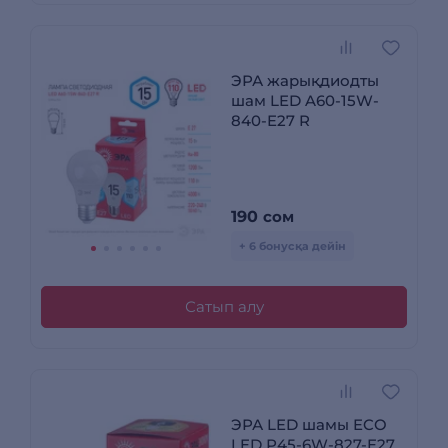
ЭРА жарықдиодты
шам LED A60-15W-
840-E27 R
190
сом
+ 6 бонусқа дейін
Сатып алу
ЭРА LED шамы ECO
LED Р45-6W-827-E27