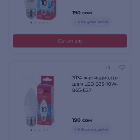
190
сом
+ 6 бонусқа дейін
Сатып алу
ЭРА жарықдиодты
шам LED B35-10W-
865-E27
190
сом
+ 6 бонусқа дейін