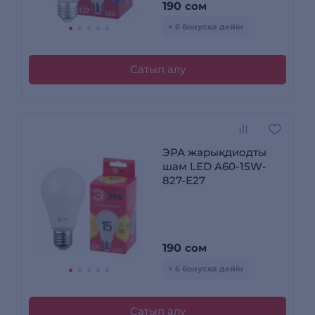
190
сом
+ 6 бонусқа дейін
Сатып алу
ЭРА жарықдиодты
шам LED A60-15W-
827-E27
190
сом
+ 6 бонусқа дейін
Сатып алу