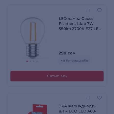
LED лампа Gauss
Filament Шар 7W
550lm 2700К Е27 LED
(3 лампы в упаковке)
290
сом
+ 9 бонусқа дейін
Сатып алу
ЭРА жарықдиодты
шам ECO LED A60-