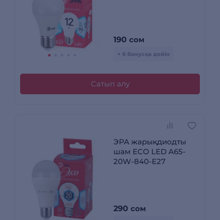
190
сом
+ 6 бонусқа дейін
Сатып алу
ЭРА жарықдиодты
шам ECO LED A65-
20W-840-E27
290
сом