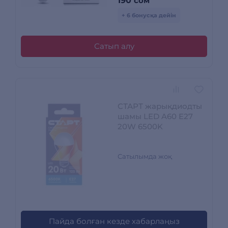
190
сом
+ 6 бонусқа дейін
Сатып алу
СТАРТ жарықдиодты
шамы LED A60 E27
20W 6500K
Сатылымда жоқ
Пайда болған кезде хабарлаңыз