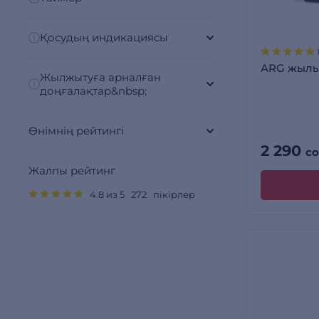
Қосудың индикациясы
ARG жылы
Жылжытуға арналған
доңғалақтар&nbsp;
Өнімнің рейтингі
2 290
с
Жалпы рейтинг
4.8 из 5 272 пікірлер