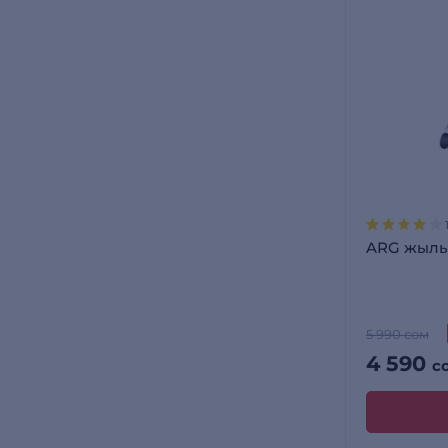
ARG жылы
5 990 сом
4 590
с