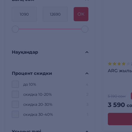
OК
Науқандар
ARG жылы
Процент скидки
до 10%
4
скидка 10-20%
2
5 190 сом
3 590
скидка 20-30%
3
с
скидка 30-40%
1
Ұсыныс түрі