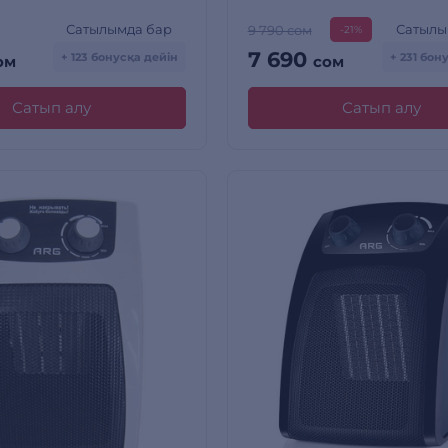
Сатылымда бар
Сатылы
9 790 сом
-21%
7 690
+ 123 бонусқа дейін
+ 231 бон
ом
сом
Сатып алу
Сатып алу