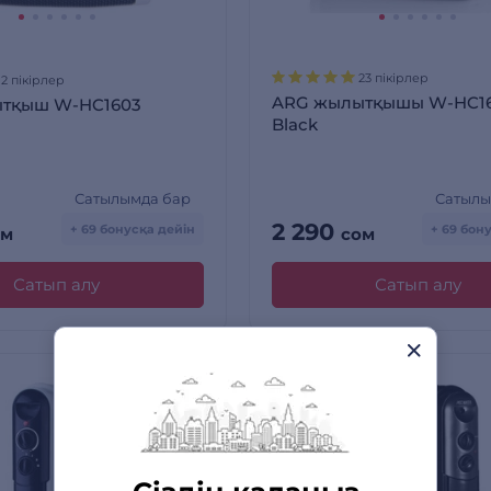
23 пікірлер
12 пікірлер
ARG жылытқышы W-HC1
тқыш W-HC1603
Black
Сатылымда бар
Сатылы
2 290
+ 69 бонусқа дейін
+ 69 бон
ом
сом
Сатып алу
Сатып алу
ЖАППАЙ САТЫЛЫМ