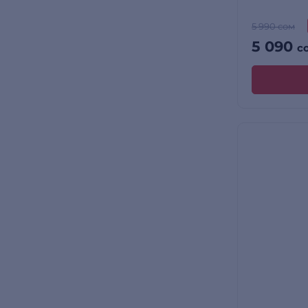
5 990 сом
5 090
с