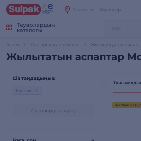
Бішкек
Дүкендер
Тауарлардың
каталогы
Басты
Үйге арналған техника
Жылыту құрылғылары
Жылытатын аспаптар Мон
Сіз таңдадыңыз:
Танымалды
Едендік
ЖАППАЙ САТЫ
Сүзгілерді тазарту
Баға, сом