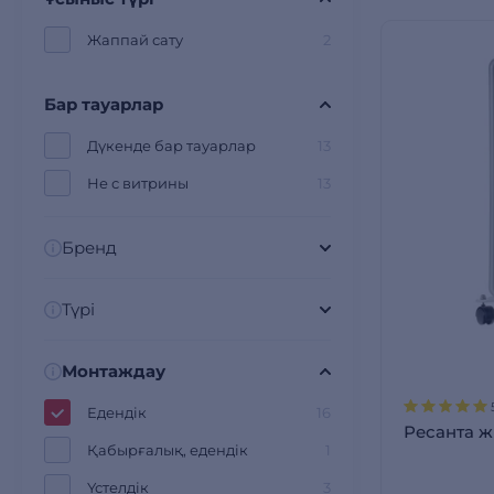
Жаппай сату
2
Бар тауарлар
Дүкенде бар тауарлар
13
Не с витрины
13
Бренд
Түрі
Монтаждау
Едендік
16
Ресанта 
Қабырғалық, едендік
1
Үстелдік
3