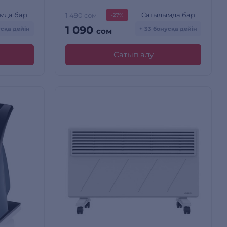
мда бар
Сатылымда бар
1 490 сом
-27%
1 090
усқа дейін
+ 33 бонусқа дейін
сом
Сатып алу