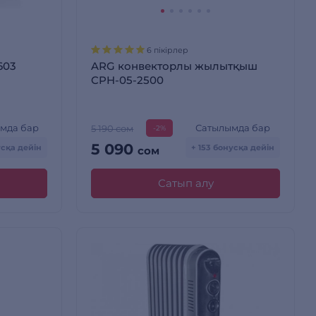
6 пікірлер
603
ARG конвекторлы жылытқыш
CPH-05-2500
мда бар
Сатылымда бар
5 190 сом
-2%
5 090
усқа дейін
+ 153 бонусқа дейін
сом
Сатып алу