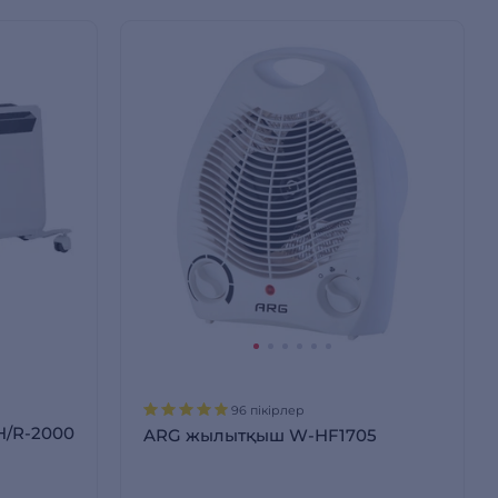
96 пікірлер
H/R-2000
ARG жылытқыш W-HF1705