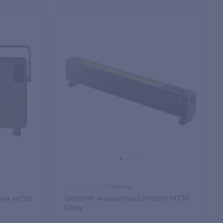
0 пікірлер
Dreame жылытқыш Heater HT30
er HT30
Ultra