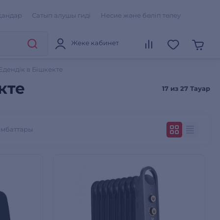
қандар
Сатып алушы гиді
Несие және бөліп төлеу
Жеке кабинет
дендік в Бішкекте
кте
17 из
27 Тауар
ымбаттары