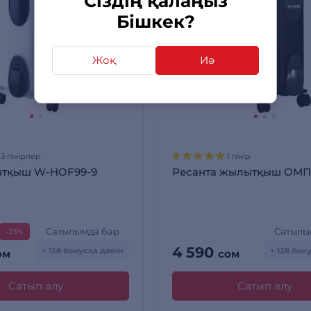
Сіздің қалаңыз
Бішкек?
Жоқ
Иә
13 пікірлер
1 пікір
тқыш W-HOF99-9
Ресанта жылытқыш ОМП
Сатылымда бар
Сатылы
-23%
4 590
+ 138 бонусқа дейін
+ 138 бон
ом
сом
Сатып алу
Сатып алу