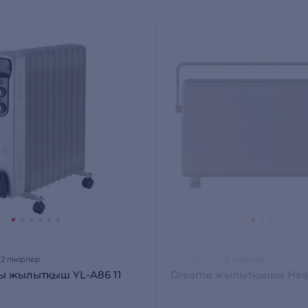
12 пікірлер
0 пікірлер
ы жылытқыш YL-A86 11
Dreame жылытқышы Heat