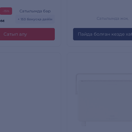
Сатылымда бар
-15%
Сатылымда жоқ
+ 153 бонусқа дейін
ом
Сатып алу
Пайда болған кезде х