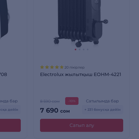
20 пікірлер
708
Electrolux жылытқыш EOHM-4221
мда бар
Сатылымда бар
8 590 сом
-10%
7 690
усқа дейін
+ 231 бонусқа дейін
сом
Сатып алу