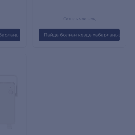
Сатылымда жоқ
абарлаңыз
Пайда болған кезде хабарлаңыз