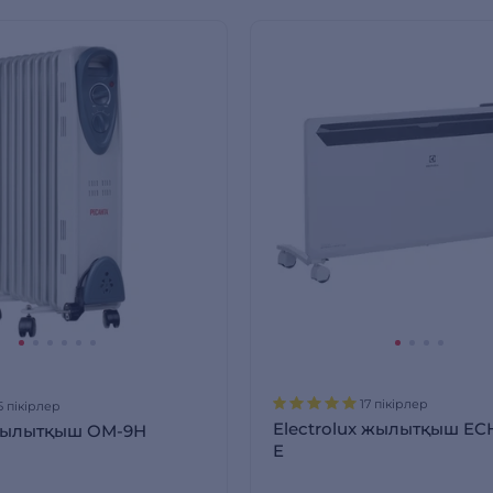
17 пікірлер
5 пікірлер
Electrolux жылытқыш EC
жылытқыш ОМ-9Н
E