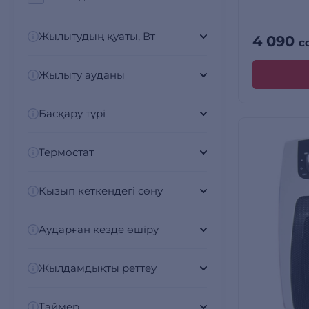
Жылытудың қуаты, Вт
4 090
с
Жылыту ауданы
Басқару түрі
Термостат
Қызып кеткендегі сөну
Аударған кезде өшіру
Жылдамдықты реттеу
Таймер