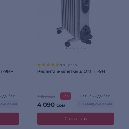
8 пікірлер
Т-9НЧ
Ресанта жылытқыш ОМПТ-9Н
мда бар
Сатылымда бар
4 190 сом
-2%
4 090
усқа дейін
+ 123 бонусқа дейін
сом
Сатып алу