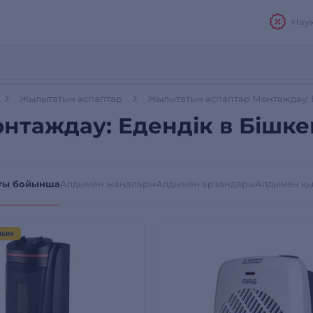
Нау
Жылытатын аспаптар
Жылытатын аспаптар Монтаждау: Е
таждау: Едендік в Бішке
ғы бойынша
Алдымен жаңалары
Алдымен арзандары
Алдымен қ
ЛЫМ