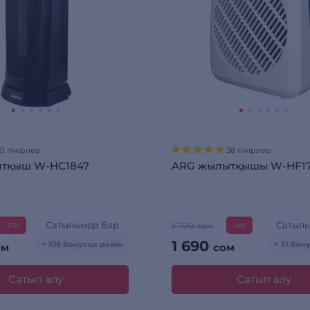
21 пікірлер
38 пікірлер
тқыш W-HC1847
ARG жылытқышы W-HF1
Сатылымда бар
Сатылы
1 790 сом
-31%
-6%
1 690
+ 108 бонусқа дейін
+ 51 бон
ом
сом
Сатып алу
Сатып алу