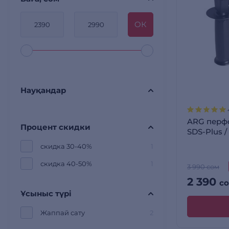
OК
Науқандар
ARG перф
Процент скидки
SDS-Plus /
скидка 30-40%
1
скидка 40-50%
1
3 990 сом
2 390
с
Ұсыныс түрі
Жаппай сату
2