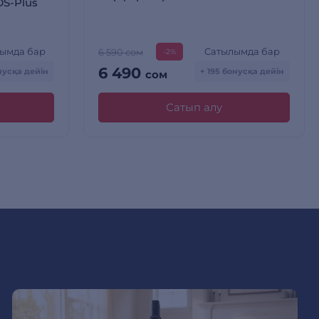
DS-Plus
ымда бар
Сатылымда бар
6 590 сом
-2%
6 490
нусқа дейін
+ 195 бонусқа дейін
сом
Сатып алу