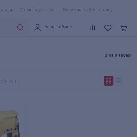
қандар
Сатып алушы гиді
Несие және бөліп төлеу
Жеке кабинет
2 из
9 Тауар
ымбаттары