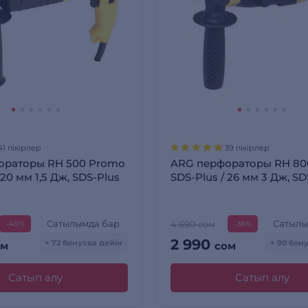
41 пікірлер
39 пікірлер
ораторы RH 500 Promo
ARG перфораторы RH 80
 20 мм 1,5 Дж, SDS-Plus
SDS-Plus / 26 мм 3 Дж, SD
Сатылымда бар
Сатылы
4 690 сом
-40%
-36%
2 990
+ 72 бонусқа дейін
+ 90 бон
ом
сом
Сатып алу
Сатып алу