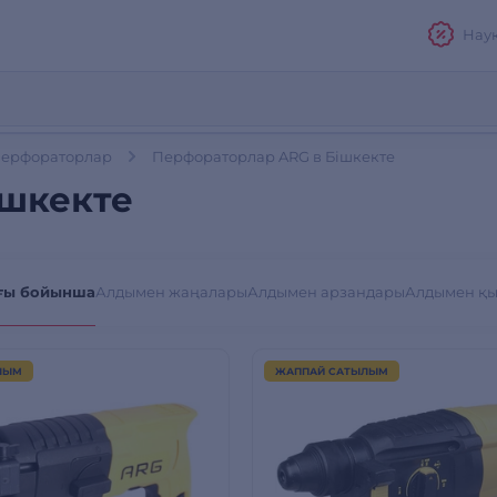
Нау
ерфораторлар
Перфораторлар ARG в Бішкекте
ішкекте
ғы бойынша
Алдымен жаңалары
Алдымен арзандары
Алдымен қ
ЛЫМ
ЖАППАЙ САТЫЛЫМ