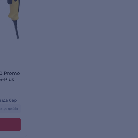
0 Promo
S-Plus
мда бар
усқа дейін