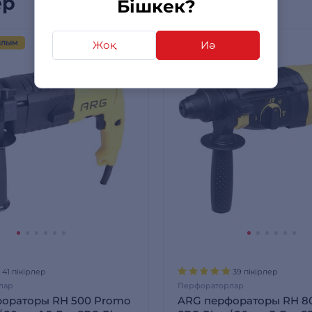
ер
Бішкек?
Жоқ
Иә
ЫЛЫМ
ЖАППАЙ САТЫЛЫМ
41 пікірлер
39 пікірлер
лар
Перфораторлар
ораторы RH 500 Promo
ARG перфораторы RH 8