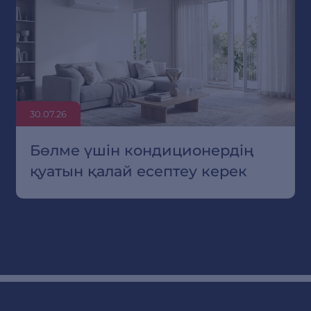
30.07.26
Бөлме үшін кондиционердің
қуатын қалай есептеу керек