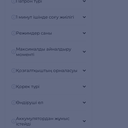
Патрон түрі
1 минут ішінде соғу жиілігі
Режимдер саны
Максималды айналдыру
моменті
Қозғалтқыштың орналасуы
Қорек түрі
Өндіруші ел
Аккумулятордан жұмыс
істейді