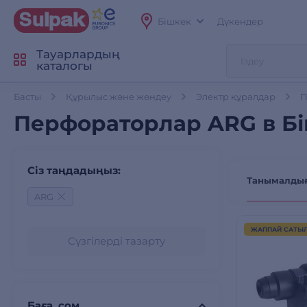
Бішкек
Дүкендер
Тауарлардың
каталогы
Басты
Құрылыс және жөндеу
Электр құралдар
П
Перфораторлар ARG в Б
Сіз таңдадыңыз:
Танымалды
ARG
ЖАППАЙ САТЫ
Сүзгілерді тазарту
Баға, сом