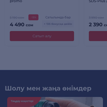
promo
SDS-Plus 
Сатылымда бар
5 190 сом
3 990 сом
-13%
4 490
2 390
+ 135 бонусқа дейін
сом
с
Сатып алу
Шолу мен жаңа өнімдер