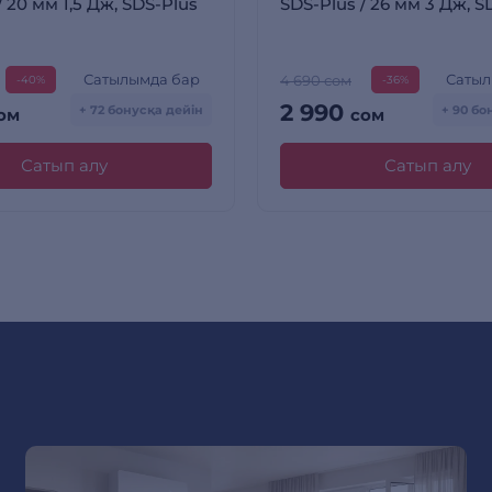
/ 20 мм 1,5 Дж, SDS-Plus
SDS-Plus / 26 мм 3 Дж, S
Сатылымда бар
Сатыл
4 690 сом
-40%
-36%
2 990
+ 72 бонусқа дейін
+ 90 бо
ом
сом
Сатып алу
Сатып алу