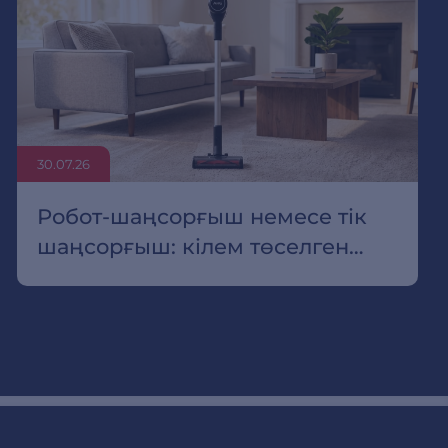
30.07.26
Робот-шаңсорғыш немесе тік
шаңсорғыш: кілем төселген
пәтер үшін қайсысын таңдау
керек