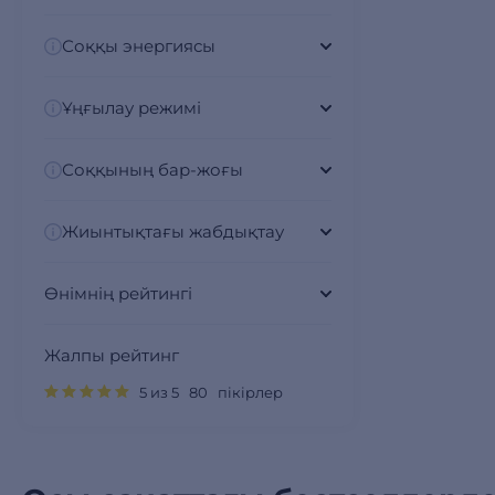
Соққы энергиясы
Ұңғылау режимі
Соққының бар-жоғы
Жиынтықтағы жабдықтау
Өнімнің рейтингі
Жалпы рейтинг
5 из 5 80 пікірлер