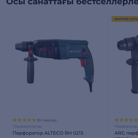
Осы санаттағы бестселлерл
ЖАППАЙ САТ
55 пікірлер
Перфораторлар
Перфоратор
Перфоратор ALTECO RH 0215
ARG перф