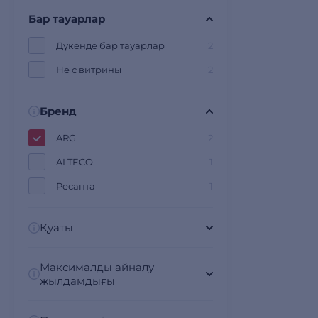
Бар тауарлар
Дүкенде бар тауарлар
2
Не с витрины
2
Бренд
ARG
2
ALTECO
1
Ресанта
1
Қуаты
Максималды айналу
жылдамдығы