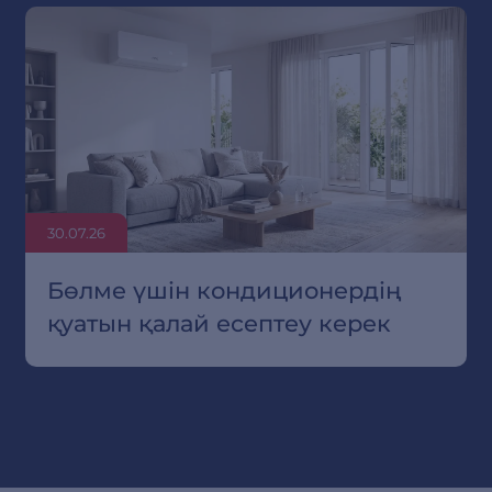
30.07.26
Бөлме үшін кондиционердің
қуатын қалай есептеу керек