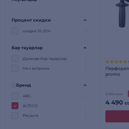
Процент скидки
скидка 10-20%
1
Бар тауарлар
Дүкенде бар тауарлар
1
Перфорат
Не с витрины
1
promo
Бренд
5 190 сом
ARG
2
4 490
с
ALTECO
1
Ресанта
1