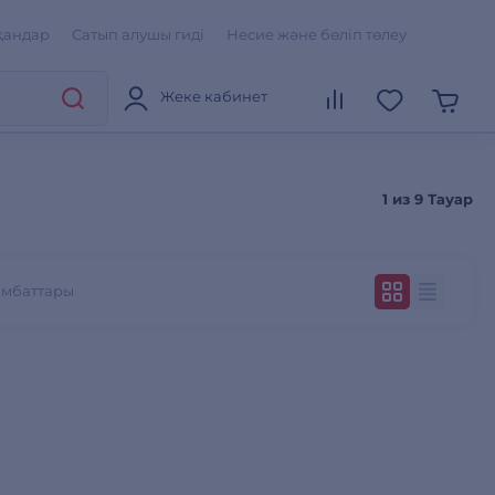
қандар
Сатып алушы гиді
Несие және бөліп төлеу
Жеке кабинет
1 из
9 Тауар
ымбаттары