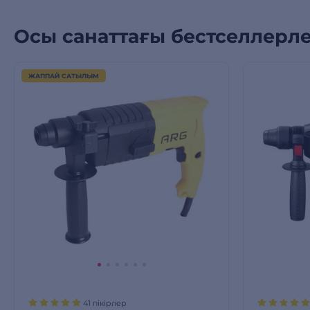
Осы санаттағы бестселлерл
ЖАППАЙ САТЫЛЫМ
41 пікірлер