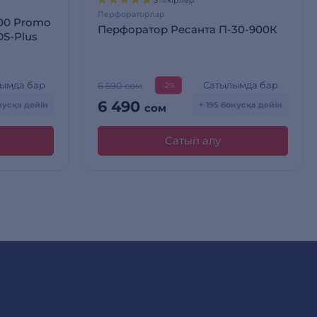
3 пікірлер
Перфораторлар
00 Promo
Перфоратор Ресанта П-30-900К
DS-Plus
ымда бар
Сатылымда бар
6 590 сом
-2%
6 490
нусқа дейін
+ 195 бонусқа дейін
сом
Сатып алу