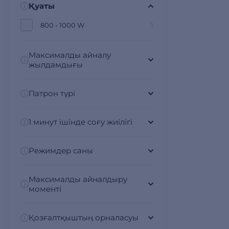
Қуаты
800 - 1000 W
1
Максималды айналу
жылдамдығы
Патрон түрі
1 минут ішінде соғу жиілігі
Режимдер саны
Максималды айналдыру
моменті
Қозғалтқыштың орналасуы