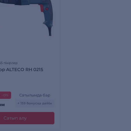
55 пікірлер
ор ALTECO RH 0215
Сатылымда бар
-13%
+ 135 бонусқа дейін
ом
Сатып алу