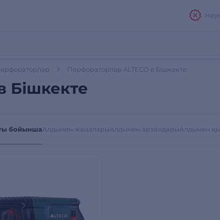
Нау
ерфораторлар
Перфораторлар ALTECO в Бішкекте
в Бішкекте
ғы бойынша
Алдымен жаңалары
Алдымен арзандары
Алдымен қ