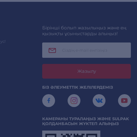
Бірінші болып жазылыңыз және ең
қызықты ұсыныстарды алыңыз!
ус!
Жазылу
БІЗ ӘЛЕУМЕТТІК ЖЕЛІЛЕРДЕМІЗ
КАМЕРАНЫ ТУРАЛАҢЫЗ ЖӘНЕ SULPAK
ҚОЛДАНБАСЫН ЖҮКТЕП АЛЫҢЫЗ