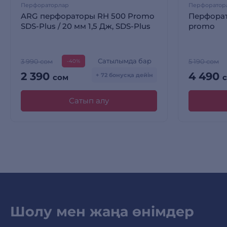
Перфораторлар
Перфоратор
ARG перфораторы RH 500 Promo
Перфорат
SDS-Plus / 20 мм 1,5 Дж, SDS-Plus
promo
Сатылымда бар
3 990 сом
5 190 сом
-40%
2 390
4 490
+ 72 бонусқа дейін
сом
Сатып алу
Шолу мен жаңа өнімдер