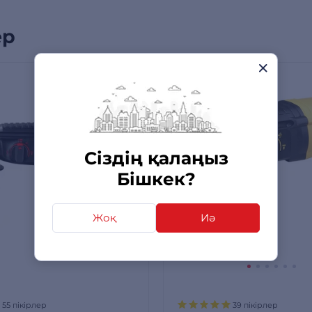
ер
ЖАППАЙ САТЫЛЫМ
Сіздің қалаңыз
Бішкек?
Жоқ
Иә
55 пікірлер
39 пікірлер