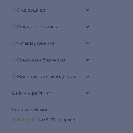
Өндіруші ел
Соққы энергиясы
Ұңғылау режимі
Соққының бар-жоғы
Жиынтықтағы жабдықтау
Өнімнің рейтингі
Жалпы рейтинг
5 из 5 55 пікірлер