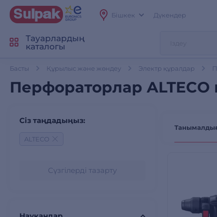
Бішкек
Дүкендер
Тауарлардың
каталогы
Басты
Құрылыс және жөндеу
Электр құралдар
П
Перфораторлар ALTECO 
Сіз таңдадыңыз:
Танымалды
ALTECO
Сүзгілерді тазарту
Науқандар