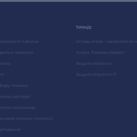
ТИІМДІ
ояльности S.Bonus
Оставь отзыв - заработай бон
рата и гарантии
Услуга "Express-Сервис"
плата
Защита Hitechnic
ля
Защита Hitechnic IT
ыбору техники
исных центров
ичных магазинов
тановке техники Hitechnic
дитования