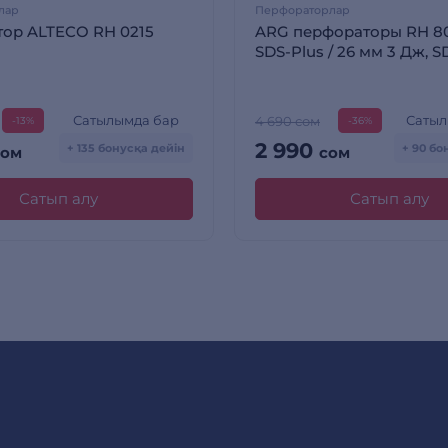
лар
Перфораторлар
ор ALTECO RH 0215
ARG перфораторы RH 8
SDS-Plus / 26 мм 3 Дж, S
Сатылымда бар
Сатыл
4 690 сом
-13%
-36%
2 990
+ 135 бонусқа дейін
+ 90 бо
сом
сом
Сатып алу
Сатып алу