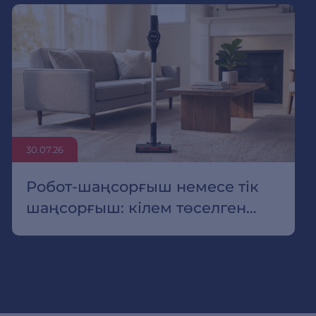
30.07.26
Робот-шаңсорғыш немесе тік
шаңсорғыш: кілем төселген
пәтер үшін қайсысын таңдау
керек