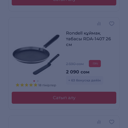
Rondell құймақ
табасы RDA-1407 26
см
2 590 сом
-19%
2 090
сом
+ 63 бонусқа дейін
18 пікірлер
Сатып алу