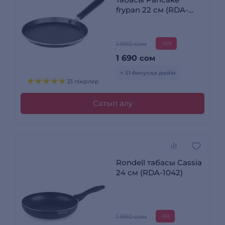
frypan 22 см (RDA-
020)
1 990 сом
-15%
1 690
сом
+ 51 бонусқа дейін
33 пікірлер
Сатып алу
Rondell табасы Cassia
24 см (RDA-1042)
1 990 сом
-5%