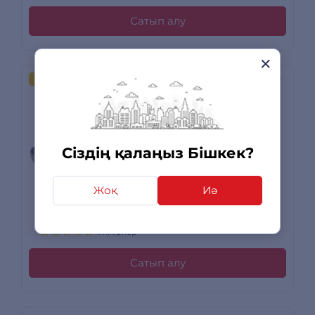
Сатып алу
ЖАППАЙ САТЫЛЫМ
Rondell табасы Drive
26 см (RDA-885)
Сіздің қалаңыз Бішкек?
2 590 сом
-15%
Жоқ
Иә
2 190
сом
+ 66 бонусқа дейін
4 пікірлер
Сатып алу