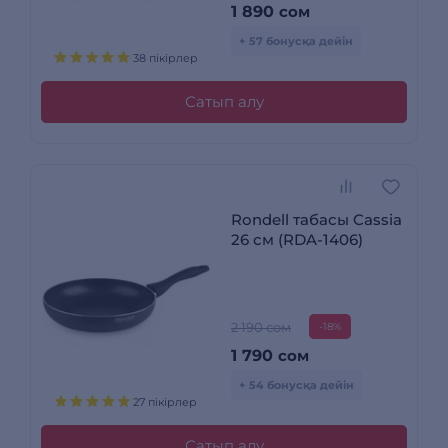
1 890
сом
+ 57 бонусқа дейін
38 пікірлер
Сатып алу
Rondell табасы Cassia
26 см (RDA-1406)
2 190 сом
-18%
1 790
сом
+ 54 бонусқа дейін
27 пікірлер
Сатып алу