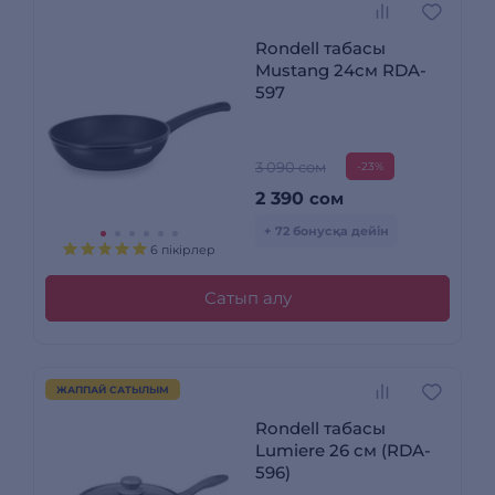
Rondell табасы
Mustang 24см RDA-
597
3 090 сом
-23%
2 390
сом
+ 72 бонусқа дейін
6 пікірлер
Сатып алу
ЖАППАЙ САТЫЛЫМ
Rondell табасы
Lumiere 26 см (RDA-
596)