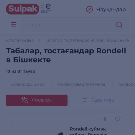
Науқандар
лар, тостағандар
Табалар, тостағандар Rondell в Бішкекте
Табалар, тостағандар Rondell
в Бішкекте
10 из
81 Тауар
Сковороды 24 см
Сковороды для блинов
Сковоро
1
Фильтры
Сұрыптау
Rondell құймақ
табасы Pancake