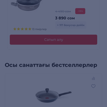
4 490 сом
-13%
3 890
сом
+ 117 бонусқа дейін
13 пікірлер
Сатып алу
Осы санаттағы бестселлерлер