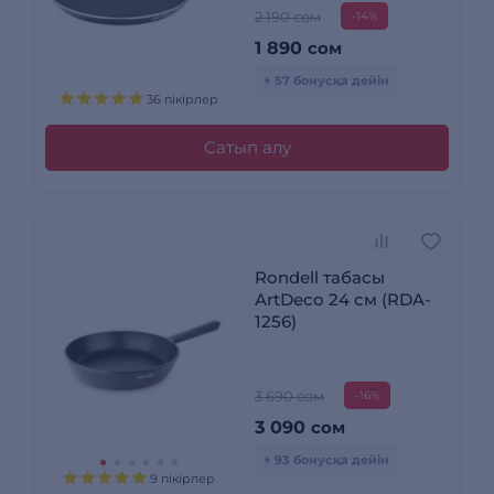
2 190 сом
-14%
1 890
сом
+ 57 бонусқа дейін
36 пікірлер
Сатып алу
Rondell табасы
ArtDeco 24 см (RDA-
1256)
3 690 сом
-16%
3 090
сом
+ 93 бонусқа дейін
9 пікірлер