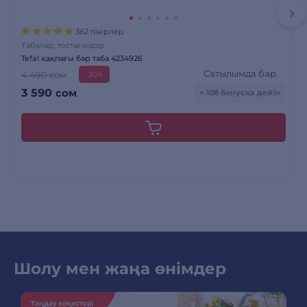
362 пікірлер
Табалар, тостағандар
Tefal қақпағы бар таба 4234926
Сатылымда бар
4 490 сом
-20%
3 590
сом
+ 108 бонусқа дейін
Шолу мен жаңа өнімдер