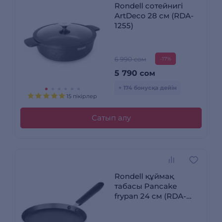
Rondell сотейнигі
ArtDeco 28 см (RDA-
1255)
6 990 сом
-17%
5 790
сом
+ 174 бонусқа дейін
15 пікірлер
Сатып алу
Rondell құймақ
табасы Pancake
frypan 24 см (RDA-
022)