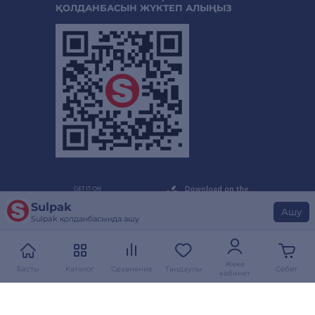
ҚОЛДАНБАСЫН ЖҮКТЕП АЛЫҢЫЗ
Sulpak
Ашу
Sulpak қолданбасында ашу
Жеке
Басты
Каталог
Сравнение
Таңдаулы
Себет
кабинет
2014-тен бергі топ
қатысушысы