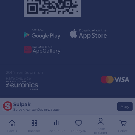
2014-тен бергі топ
қатысушысы
Sulpak
Сайттың дизайны
stylepix.net
Ашу
Sulpak қолданбасында ашу
Сайтты әзірлеген
evinent.com
Жеке
Басты
Каталог
Сравнение
Таңдаулы
Себет
кабинет