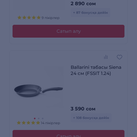
2 890
сом
+ 87 бонусқа дейін
9 пікірлер
Сатып алу
Ballarini табасы Siena
24 см (FSSIT 1.24)
3 590
сом
+ 108 бонусқа дейін
14 пікірлер
Сатып алу