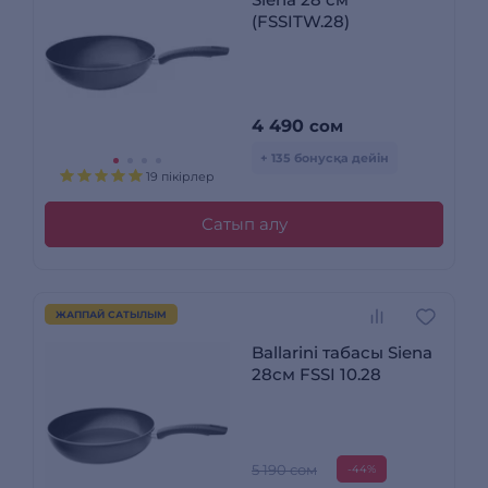
(FSSITW.28)
4 490
сом
+ 135 бонусқа дейін
19 пікірлер
Сатып алу
ЖАППАЙ САТЫЛЫМ
Ballarini табасы Siena
28см FSSI 10.28
5 190 сом
-44%