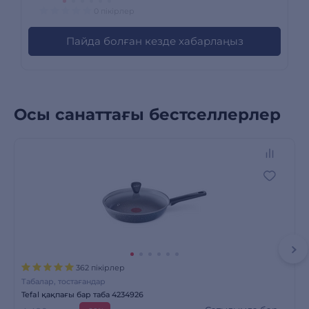
0 пікірлер
Пайда болған кезде хабарлаңыз
Осы санаттағы бестселлерлер
362 пікірлер
Табалар, тостағандар
Tefal қақпағы бар таба 4234926