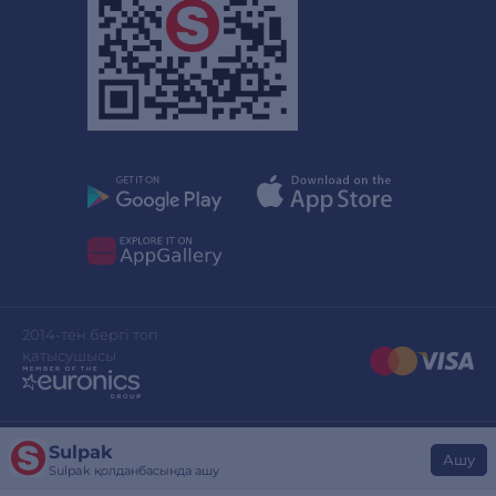
2014-тен бергі топ
қатысушысы
Sulpak
Сайттың дизайны
stylepix.net
Ашу
Sulpak қолданбасында ашу
Сайтты әзірлеген
evinent.com