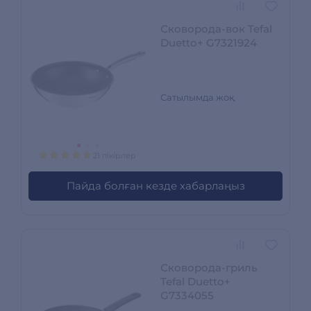
Сковорода-вок Tefal
Duetto+ G7321924
Сатылымда жоқ
21 пікірлер
Пайда болған кезде хабарлаңыз
Сковорода-гриль
Tefal Duetto+
G7334055