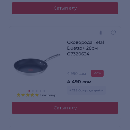
Сатып алу
Сковорода Tefal
Duetto+ 28см
G7320634
4 990 сом
-10%
4 490
сом
+ 135 бонусқа дейін
3 пікірлер
Сатып алу