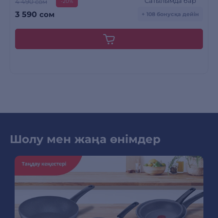
Сатылымда бар
4 490 сом
-20%
3 590
сом
+ 108 бонусқа дейін
Шолу мен жаңа өнімдер