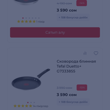
4 190 сом
-14%
3 590
сом
+ 108 бонусқа дейін
1 пікір
Сатып алу
Сковорода блинная
Tefal Duetto+
G7333855
3 990 сом
-10%
3 590
сом
+ 108 бонусқа дейін
14 пікірлер