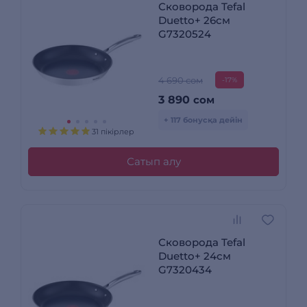
Сковорода Tefal
Duetto+ 26см
G7320524
4 690 сом
-17%
3 890
сом
+ 117 бонусқа дейін
31 пікірлер
Сатып алу
Сковорода Tefal
Duetto+ 24см
G7320434