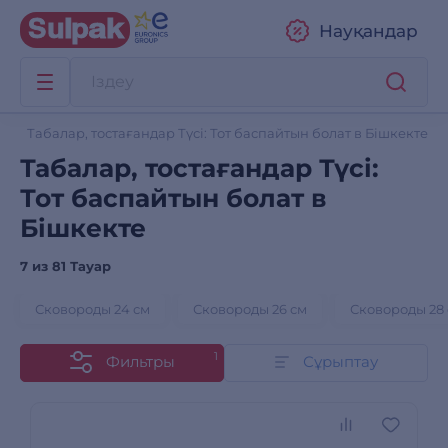
Науқандар
Табалар, тостағандар Түсі: Тот баспайтын болат в Бішкекте
Табалар, тостағандар Түсі:
Тот баспайтын болат в
Бішкекте
7 из
81 Тауар
Сковороды 24 см
Сковороды 26 см
Сковороды 28
1
Фильтры
Сұрыптау