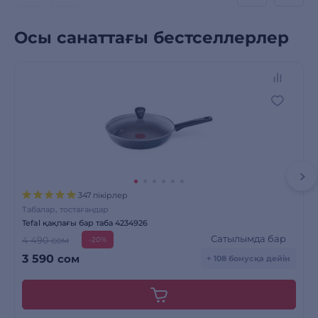
Осы санаттағы бестселлерлер
347 пікірлер
Табалар, тостағандар
Tefal қақпағы бар таба 4234926
Сатылымда бар
4 490 сом
-20%
3 590
сом
+ 108 бонусқа дейін