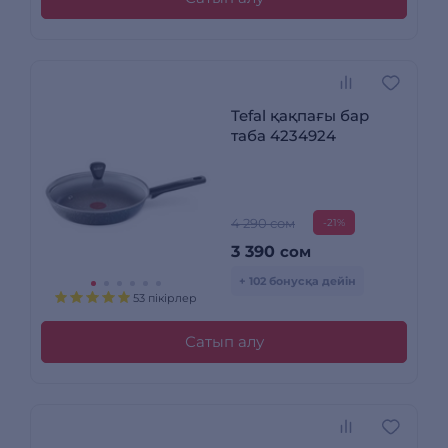
Tefal қақпағы бар
таба 4234924
4 290 сом
-21%
3 390
сом
+ 102 бонусқа дейін
53 пікірлер
Сатып алу