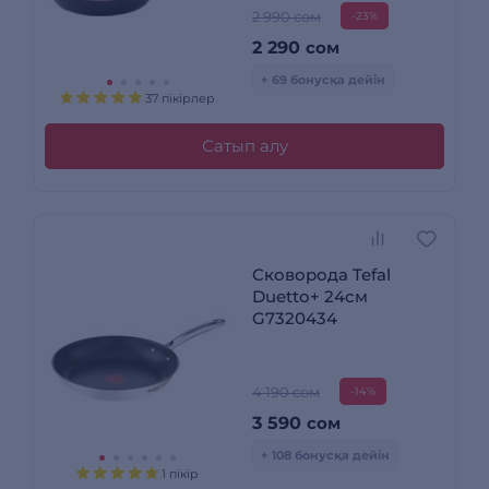
2 990 сом
-23%
2 290
сом
+ 69 бонусқа дейін
37 пікірлер
Сатып алу
Сковорода Tefal
Duetto+ 24см
G7320434
4 190 сом
-14%
3 590
сом
+ 108 бонусқа дейін
1 пікір