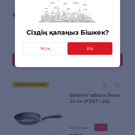
597
3 090 сом
-23%
Сіздің қалаңыз Бішкек?
2 390
сом
+ 72 бонусқа дейін
6 пікірлер
Жоқ
Иә
Сатып алу
ЖАППАЙ САТЫЛЫМ
Ballarini табасы Siena
24 см (FSSIT 1.24)
3 490 сом
-32%