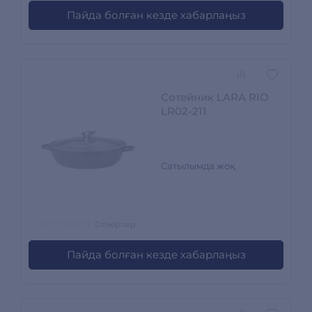
Пайда болған кезде хабарлаңыз
Сотейник LARA RIO
LR02-211
Сатылымда жоқ
0 пікірлер
Пайда болған кезде хабарлаңыз