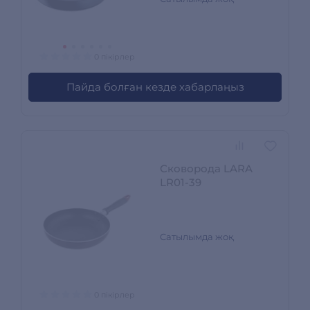
0 пікірлер
Пайда болған кезде хабарлаңыз
Сковорода LARA
LR01-39
Сатылымда жоқ
0 пікірлер