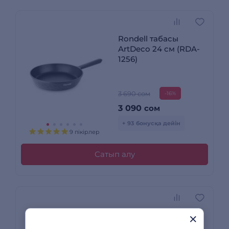
Rondell табасы
ArtDeco 24 см (RDA-
1256)
3 690 сом
-16%
3 090
сом
+ 93 бонусқа дейін
9 пікірлер
Сатып алу
Rondell табасы
Mustang 24см RDA-