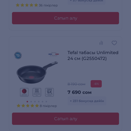
+ 57 бонусқа дейін
36 пікірлер
Сатып алу
Tefal табасы Unlimited
24 см (G2550472)
8 190 сом
-6%
7 690
сом
+ 231 бонусқа дейін
8 пікірлер
Сатып алу