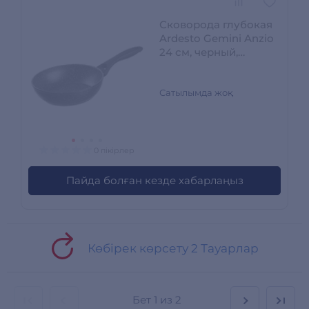
Сковорода глубокая
Ardesto Gemini Anzio
24 см, черный,
алюминий (AR1924DF)
Сатылымда жоқ
0 пікірлер
Пайда болған кезде хабарлаңыз
Көбірек көрсету 2 Тауарлар
Бет
1 из 2