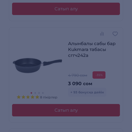
Сатып алу
Алынбалы сабы бар
Kukmara табасы
сггч242а
4 790 сом
-35%
3 090
сом
+ 93 бонусқа дейін
8 пікірлер
Сатып алу