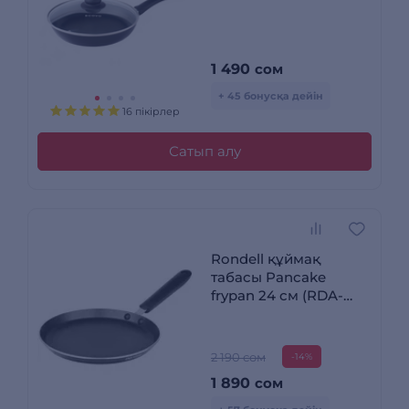
1 490
сом
+ 45 бонусқа дейін
16 пікірлер
Сатып алу
Rondell құймақ
табасы Pancake
frypan 24 см (RDA-
022)
2 190 сом
-14%
1 890
сом