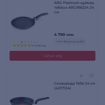
ARG Platinum құймақ
табасы ARG186224 24
см
4 790
сом
+ 144 бонусқа дейін
14 пікірлер
Сатып алу
Сковорода Tefal 24 см
(4237124)