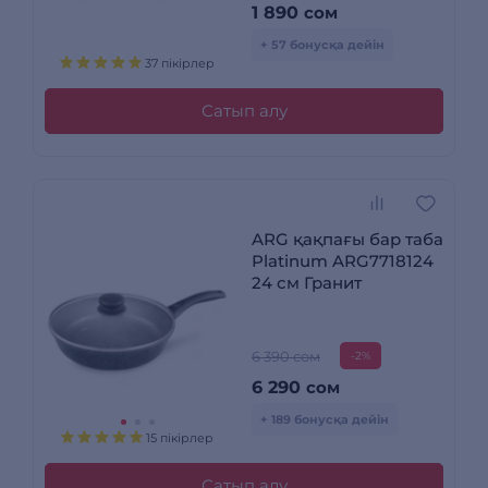
1 890
сом
+ 57 бонусқа дейін
37 пікірлер
Сатып алу
ARG қақпағы бар таба
Platinum ARG7718124
24 см Гранит
6 390 сом
-2%
6 290
сом
+ 189 бонусқа дейін
15 пікірлер
Сатып алу