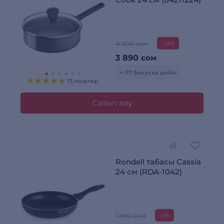
4 990 сом
-22%
3 890
сом
+ 117 бонусқа дейін
73 пікірлер
Сатып алу
Rondell табасы Cassia
24 см (RDA-1042)
1 990 сом
-5%