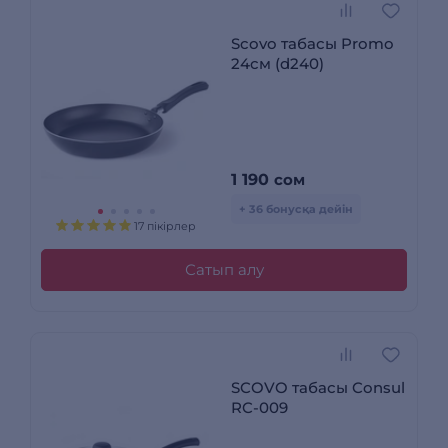
Scovo табасы Promo
24см (d240)
1 190
сом
+ 36 бонусқа дейін
17 пікірлер
Сатып алу
SCOVO табасы Consul
RC-009