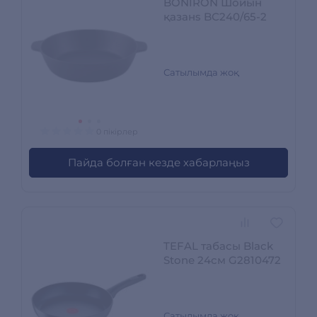
BONIRON Шойын
қазанs BС240/65-2
Сатылымда жоқ
0 пікірлер
Пайда болған кезде хабарлаңыз
TEFAL табасы Black
Stone 24см G2810472
Сатылымда жоқ