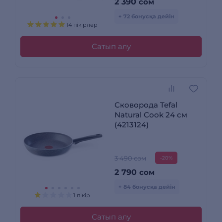
2 390
сом
+ 72 бонусқа дейін
14 пікірлер
Сатып алу
Сковорода Tefal
Natural Cook 24 см
(4213124)
3 490 сом
-20%
2 790
сом
+ 84 бонусқа дейін
1 пікір
Сатып алу