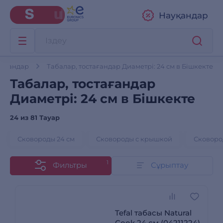
Науқандар
тағандар
Табалар, тостағандар Диаметрі: 24 см в Бішкекте
Табалар, тостағандар
Диаметрі: 24 см в Бішкекте
24 из
81 Тауар
Сковороды 24 см
Сковороды с крышкой
Сковоро
1
Фильтры
Сұрыптау
Tefal табасы Natural
Cook 24 см (04211224)