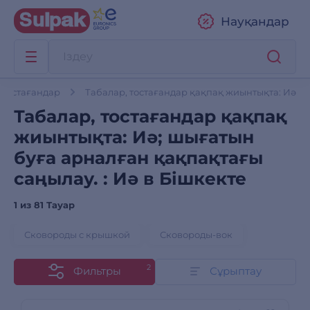
Науқандар
 тостағандар
Табалар, тостағандар қақпақ жиынтықта: Иә
Табалар, тостағандар қақпақ
жиынтықта: Иә; шығатын
буға арналған қақпақтағы
саңылау. : Иә в Бішкекте
1 из
81 Тауар
Сковороды с крышкой
Сковороды-вок
2
Фильтры
Сұрыптау