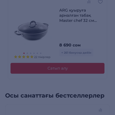
ARG қуыруға
арналған табақ
Master chef 32 см
(WK600-1)
8 690
сом
+ 261 бонусқа дейін
22 пікірлер
Сатып алу
Осы санаттағы бестселлерлер