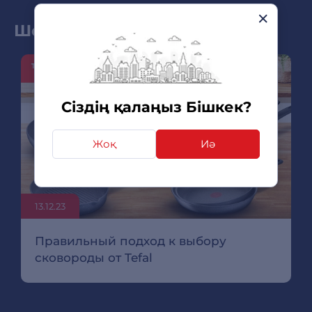
Шолу мен жаңа өнімдер
Сіздің қалаңыз Бішкек?
Жоқ
Иә
13.12.23
Правильный подход к выбору
сковороды от Tefal