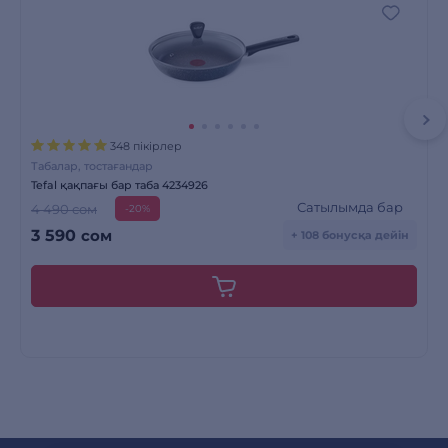
348 пікірлер
Табалар, тостағандар
Tefal қақпағы бар таба 4234926
Сатылымда бар
4 490 сом
-20%
3 590
сом
+ 108 бонусқа дейін